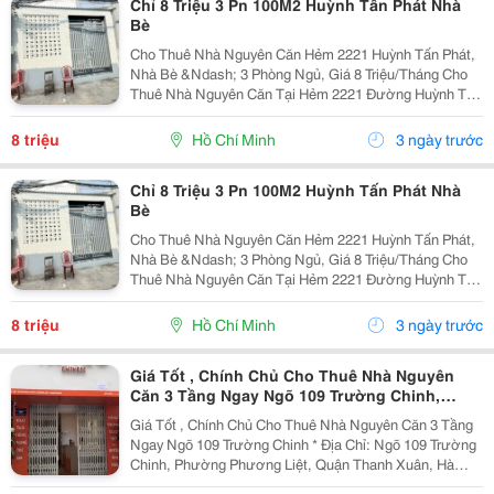
Chỉ 8 Triệu 3 Pn 100M2 Huỳnh Tấn Phát Nhà
Bè
Cho Thuê Nhà Nguyên Căn Hẻm 2221 Huỳnh Tấn Phát,
Nhà Bè &Ndash; 3 Phòng Ngủ, Giá 8 Triệu/Tháng Cho
Thuê Nhà Nguyên Căn Tại Hẻm 2221 Đường Huỳnh Tấn
Phát, Nhà Bè. Nhà Có Diện Tích Rộng, Phù Hợp Gia
Đình Ở Lâu Dài. Thông Tin Căn Nhà: Diện Tích:...
8 triệu
Hồ Chí Minh
3 ngày trước
Chỉ 8 Triệu 3 Pn 100M2 Huỳnh Tấn Phát Nhà
Bè
Cho Thuê Nhà Nguyên Căn Hẻm 2221 Huỳnh Tấn Phát,
Nhà Bè &Ndash; 3 Phòng Ngủ, Giá 8 Triệu/Tháng Cho
Thuê Nhà Nguyên Căn Tại Hẻm 2221 Đường Huỳnh Tấn
Phát, Nhà Bè. Nhà Có Diện Tích Rộng, Phù Hợp Gia
Đình Ở Lâu Dài. Thông Tin Căn Nhà: Diện Tích:...
8 triệu
Hồ Chí Minh
3 ngày trước
Giá Tốt , Chính Chủ Cho Thuê Nhà Nguyên
Căn 3 Tầng Ngay Ngõ 109 Trường Chinh,
Thanh Xuân, Hà Nội
Giá Tốt , Chính Chủ Cho Thuê Nhà Nguyên Căn 3 Tầng
Ngay Ngõ 109 Trường Chinh * Địa Chỉ: Ngõ 109 Trường
Chinh, Phường Phương Liệt, Quận Thanh Xuân, Hà
Nội. - Nhà Nằm Tại Vị Trí Đẹp, Đường Ô Tô Tránh,