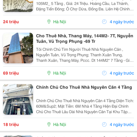
105M2_ 5 Tầng , Giá: 24 Triệu. Hoàng Cầu, La Thành,
Đặng Tiến Đông; Ô Chợ Dừa, Đống Đa. Liên Hệ Chính
Chủ: 0946004782 _Vỉa Hè Lớn, Mặt Tiền Rộng, Thoáng.
_Vị Trí Ngay Ngã Ba, Khu Đông Dân Cư, Kinh...
24 triệu
Hà Nội
4 ngày trước
Cho Thuê Nhà, Thang Máy, 144M2- 7T, Nguyễn
Tuân, Vũ Trọng Phụng -69 Tr
Tôi Chính Chủ Tìm Người Thuê Nhà Nguyên Căn ,
Nguyễn Tuân, Vũ Trọng Phụng; Thanh Xuân Trung,
Thanh Xuân, Thang Máy, Pccc. Dt 144M2* 7 Tầng - Giá:
69 Triệu. - Liên Hệ Trực Tiếp Chính Chủ: 0946507497 -
Vỉa Hè Lớn, Mặt Tiền Rộng, Thoáng. - Vị Trí Ngay...
69 triệu
Hà Nội
4 ngày trước
Chính Chủ Cho Thuê Nhà Nguyên Căn 4 Tầng
Chính Chủ Cho Thuê Nhà Nguyên Căn 4 Tầng Diện Tích:
60M&Sup2; Mặt Tiền: 6M Nhà 4 Tầng Hiện Đại Chính
Chủ Cho Thuê Lâu Dài Nhà Nguyên Căn Tại Khu Tập
Thể Quân Đội F361, Phố An Dương, Yên Phụ, Quận Tây
Hồ. Nhà Xây Kiên Cố, Thoáng Mát, Nội Thất Đầy...
18 triệu
Hà Nội
4 ngày trước