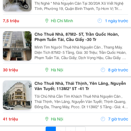
Thị Nghè * Nhà Nguyên Căn Tại 30/20A Xô Viết Nghệ
Tĩnh, Phường 19, Quận Bình Thạnh, Tp Hcm Vị Trí
Thuận Tiện, Khu Dân Cư Hiện Hữu, Di Chuyển Nhanh
Sang Trung Tâm. * Diện Tích 57M&Sup2; ( Ngang 4M,...
7,5 triệu
Hồ Chí Minh
1 ngày trước
Cho Thuê Nhà, 87M2- 5T, Trần Quốc Hoàn,
Phạm Tuấn Tài, Cầu Giấy -30 Tr
Mình Tìm Người Thuê Nhà Nguyên Căn , Thang Máy.
Diện Tích 87M2- 5 Tầng, Giá: 30 Triệu; Trần Quốc Hoàn,
Phạm Tuấn Tài, Cầu Giấy; Dịch Vọng Hậu, Cầu Giấy. +
Liên Hệ Trực Tiếp Chủ Nhà: 0988289962 + Vỉa Hè Lớn,
Mặt Tiền Rộng,Thoáng. + Vị Trí Gần Ngay...
30 triệu
Hà Nội
8 giờ trước
Cho Thuê Nhà, Thái Thịnh, Yên Lãng, Nguyễn
Văn Tuyết; 113M2* 5T -41 Tr
Tôi Chủ Nhà Cần Tìm Khách Thuê Nhà Nguyên Căn ,
Thái Thịnh, Yên Lãng, Nguyễn Văn Tuyết; Thịnh Quang,
Đống Đa, Thang Máy, Pccc. Dt 113M2* 5 Tầng - Giá: 41
Triệu. - Liên Hệ Trực Tiếp Chính Chủ: 0946814103 - Vỉa
Hè Lớn, Mặt Tiền Rộng, Thoáng. - Vị Trí...
41 triệu
Hà Nội
7 giờ trước