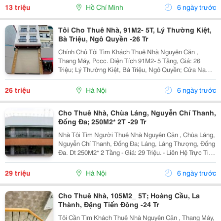
Sang Quận 7 &Ndash; Phú Mỹ Hưng Có Thể Tham
13 triệu
Hồ Chí Minh
6 ngày trước
Khảo...
Tôi Cho Thuê Nhà, 91M2- 5T, Lý Thường Kiệt,
Bà Triệu, Ngô Quyền -26 Tr
Chính Chủ Tôi Tìm Khách Thuê Nhà Nguyên Căn ,
Thang Máy, Pccc. Diện Tích 91M2- 5 Tầng, Giá: 26
Triệu; Lý Thường Kiệt, Bà Triệu, Ngô Quyền; Cửa Nam,
Hàng Bài, Hoàn Kiếm. + Liên Hệ Trực Tiếp Chủ Nhà:
0948646783 + Vỉa Hè Lớn, Mặt Tiền Rộng,Thoáng. +
26 triệu
Hà Nội
6 ngày trước
Vị...
Cho Thuê Nhà, Chùa Láng, Nguyễn Chí Thanh,
Đống Đa; 250M2* 2T -29 Tr
Nhà Tôi Tìm Người Thuê Nhà Nguyên Căn , Chùa Láng,
Nguyễn Chí Thanh, Đống Đa; Láng, Láng Thượng, Đống
Đa. Dt 250M2* 2 Tầng - Giá: 29 Triệu. - Liên Hệ Trực Tiếp
Chính Chủ: 0946814103 - Vỉa Hè Lớn, Mặt Tiền Rộng,
Thoáng. - Vị Trí Ngay Gần Ngã Ba, Khu...
29 triệu
Hà Nội
6 ngày trước
Cho Thuê Nhà, 105M2_ 5T; Hoàng Cầu, La
Thành, Đặng Tiến Đông -24 Tr
Tôi Cần Tìm Khách Thuê Nhà Nguyên Căn , Thang Máy,