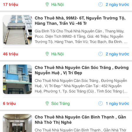
Thuận Tiện Vừa Ở Vừa Kinh Doanh Hoặc Làm Văn...
17 triệu
Hà Nội
2 ngày trước
Cho Thuê Nhà, 99M2- 6T, Nguyễn Trường Tộ,
Hàng Than, Trấn Vũ -46 Tr
Gia Đình Tôi Cho Thuê Nhà Nguyên Căn , Thang Máy,
Pccc. Diện Tích 99M2- 6 Tầng, Giá: 46 Triệu; Nguyễn
Trường Tộ, Hàng Than, Trấn Vũ; Trúc Bạch, Ba Đình. +
Liên Hệ Trực Tiếp Chủ Nhà: 0942854881 + Vỉa Hè Lớn,
Mặt Tiền Rộng,Thoáng. + Vị Trí Gần Ngay...
46 triệu
Hà Nội
2 ngày trước
Cho Thuê Nhà Nguyên Căn Sóc Trăng , Đường
Nguyễn Huệ , Vị Trí Đẹp
Cho Thuê Nhà Nguyên Căn Sóc Trăng , Đường Nguyễn
Huệ , Vị Trí Đẹp * Nhà Nguyên Căn Tại : 452 Nguyễn
Huệ, Phường 1, Tp. Sóc Trăng (Cũ) , Tỉnh Sóc Trăng (
Phường Sóc Trăng, Tp. Cần Thơ (Mới) * Giá Thuê: 6
Triệu/Tháng ( Cọc 2 Tháng, Đóng 1 Tháng ) *...
6 triệu
Sóc Trăng
1 ngày trước
Cho Thuê Nhà Nguyên Căn Bình Thạnh , Gần
Nhà Thờ Thị Nghè
Cho Thuê Nhà Nguyên Căn Bình Thạnh , Gần Nhà Thờ