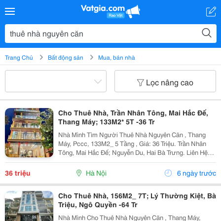
Trang Chủ
Bất động sản
Mua, bán nhà
Lọc nâng cao
Cho Thuê Nhà, Trần Nhân Tông, Mai Hắc Đế,
Thang Máy; 133M2* 5T -36 Tr
Nhà Mình Tìm Người Thuê Nhà Nguyên Căn , Thang
Máy, Pccc, 133M2_ 5 Tầng , Giá: 36 Triệu. Trần Nhân
Tông, Mai Hắc Đế; Nguyễn Du, Hai Bà Trưng. Liên Hệ
Chính Chủ: 0946507497 _Vỉa Hè Lớn, Mặt Tiền Rộng,
Thoáng. _Vị Trí Ngay Ngã Ba, Khu Đông Dân Cư,...
36 triệu
Hà Nội
6 ngày trước
Cho Thuê Nhà, 156M2_ 7T; Lý Thường Kiệt, Bà
Triệu, Ngô Quyền -64 Tr
Nhà Mình Cho Thuê Nhà Nguyên Căn , Thang Máy,