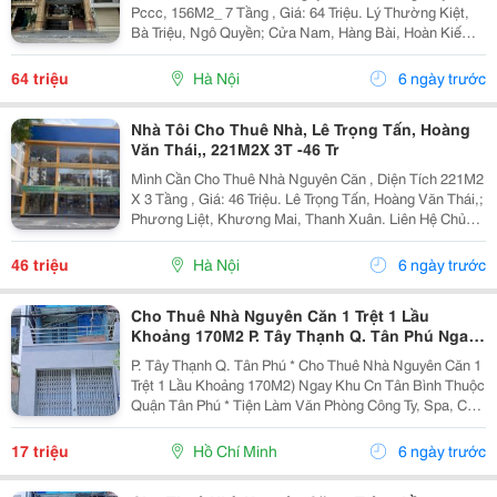
Pccc, 156M2_ 7 Tầng , Giá: 64 Triệu. Lý Thường Kiệt,
Bà Triệu, Ngô Quyền; Cửa Nam, Hàng Bài, Hoàn Kiếm.
Liên Hệ Chính Chủ: 0946004782 _Vỉa Hè Lớn, Mặt Tiền
Rộng, Thoáng. _Vị Trí Ngay Ngã Ba, Khu Đông Dân...
64 triệu
Hà Nội
6 ngày trước
Nhà Tôi Cho Thuê Nhà, Lê Trọng Tấn, Hoàng
Văn Thái,, 221M2X 3T -46 Tr
Mình Cần Cho Thuê Nhà Nguyên Căn , Diện Tích 221M2
X 3 Tầng , Giá: 46 Triệu. Lê Trọng Tấn, Hoàng Văn Thái,;
Phương Liệt, Khương Mai, Thanh Xuân. Liên Hệ Chủ
Nhà: 0945471581 . Vị Trí Gần Ngã Ba, Khu Đông Dân
Cư, Kinh Doanh Sầm Uất, Nhiều Trụ Sở Văn...
46 triệu
Hà Nội
6 ngày trước
Cho Thuê Nhà Nguyên Căn 1 Trệt 1 Lầu
Khoảng 170M2 P. Tây Thạnh Q. Tân Phú Ngay
Khu Cn Tân Bình Thuộc Quận Tân Phú
P. Tây Thạnh Q. Tân Phú * Cho Thuê Nhà Nguyên Căn 1
Trệt 1 Lầu Khoảng 170M2) Ngay Khu Cn Tân Bình Thuộc
Quận Tân Phú * Tiện Làm Văn Phòng Công Ty, Spa, Cửa
Hàng Đại Diện Hoặc Bán Hàng Online Các Mặt Hàng
Sạch Sẽ *Nhà Ngay Mặt Tiền Đường Rộng...
17 triệu
Hồ Chí Minh
6 ngày trước