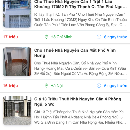
Cho Thuê Nhà Nguyên Căn 1 Trệt 1 Lầu
Khoảng 170M2 P. Tây Thạnh Q. Tân Phú Ngay
Khu Cn Tân Bình Thuộc Quận Tân Phú
P. Tây Thạnh Q. Tân Phú * Cho Thuê Nhà Nguyên Căn 1
Trệt 1 Lầu Khoảng 170M2) Ngay Khu Cn Tân Bình Thuộc
Quận Tân Phú * Tiện Làm Văn Phòng Công Ty, Spa, Cửa
Hàng Đại Diện Hoặc Bán Hàng Online Các Mặt Hàng
Sạch Sẽ *Nhà Ngay Mặt Tiền Đường Rộng...
17 triệu
Hồ Chí Minh
6 ngày trước
Cho Thuê Nhà Nguyên Căn Mặt Phố Vĩnh
Hưng
Cho Thuê Nhà Nguyên Căn, Số Nhà 292 Phố Vĩnh
Hưng- Hoàng Mai, Cửa Cuốn ≫≫ Sân ≫≫ Cửa Kính (Sâu
3M Để Xe). Bên Ngoài Có Vỉa Hè Rộng Rộng 3M Nữa.
Mặt Bằng Sàn ~ 100M2 Vừa Ở Vừa Kinh Doanh. Nhà 2
Tầng. Mỗi Tầng 1 Nhà Vệ Sinh. Đã Có Đầy Đủ...
16 triệu
Hà Nội
6 ngày trước
Giá 13 Triệu Thuê Nhà Nguyên Căn 4 Phòng
Ngủ, 5 Wc
Giá 13 Triệu/Thángcho Thuê Nhà Nguyên Căn Hẻm Xe
Hơi Huỳnh Tấn Phát &Ndash; Nhà Bè 4 Phòng Ngủ, 5
Wc Gia Đình Đang Tìm Căn Nhà Rộng Rãi, Nhiều Phòng
Ngủ, Ô Tô Ra Vào Thuận Tiện Và Dễ Dàng Di Chuyển