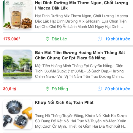
Hạt Dinh Dưỡng Mix Thơm Ngon, Chất Lượng
| Macca Đắk Lắk
Hạt Dinh Dưỡng Mix Thơm Ngon, Chất Lượng | Macca
Đắk Lắk Hạt Dinh Dưỡng Mix &Ndash; Lựa Chọn Tiện
Lợi Cho Chế Độ Ăn Lành Mạnh Mỗi Ngày Hạt Dinh
Dưỡng Mix Là Sự Kết Hợp Của Nhiều Loại Hạt Giàu
Dưỡng Chất, Mang Đến Hương Vị Thơm Ngon Và Tiện
₫
175.000
Đắc Lắc
19 phút trước
Lợi...
Bán Mặt Tiền Đường Hoàng Minh Thắng Sát
Chân Chung Cư Fpt Plaza Đà Nẵng
Mặt Tiền Hoàng Minh Thắng Fpt City Đà Nẵng.- Diện
Tích: 360M&Sup2; (12*30M).- Lô Sạch Đẹp.- Hướng
Chính Nam.- Với Vị Trí Nằm Trên Trục Đường Chính
Thông Từ Sân Bay Quốc Tế Đà Nẵng Ra Đến Bãi Tắm
Tân Trà. Là Một Trong Những Tuyến Đường Huyết Mạch
30,6 tỷ
Đà Nẵng
20 phút trước
Kết...
Khớp Nối Xích Kc; Toàn Phát
Trong Hệ Thống Truyền Động, Khớp Nối Xích Kc Được
Sử Dụng Để Kết Nối Hai Trục Và Truyền Mô-Men Xoắn
Một Cách Ổn Định. Thiết Kế Gồm Hai Đĩa Xích Kết Hợp
Với Xích Con Lăn Giúp Truyền Lực Hiệu Quả, Đồng Thời