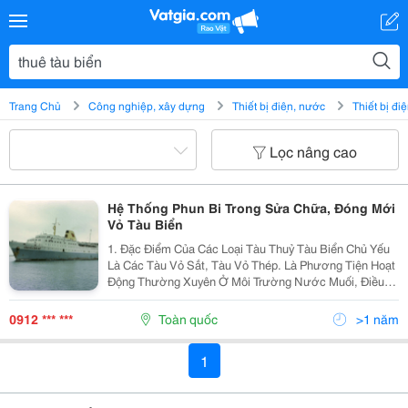
Trang Chủ
Công nghiệp, xây dựng
Thiết bị điện, nước
Thiết bị đi
Lọc nâng cao
Hệ Thống Phun Bi Trong Sửa Chữa, Đóng Mới
Vỏ Tàu Biển
1. Đặc Điểm Của Các Loại Tàu Thuỷ Tàu Biển Chủ Yếu
Là Các Tàu Vỏ Sắt, Tàu Vỏ Thép. Là Phương Tiện Hoạt
Động Thường Xuyên Ở Môi Trường Nước Muối, Điều
Kiện Thời Tiết Khắc Nghiệt. Nên Vỏ Tàu Biển Dễ Bị Rỉ
Sét Phá Huỷ Và Ăn Mòn. Bởi Vậy, Việc Tăng...
0912 *** ***
Toàn quốc
>1 năm
1