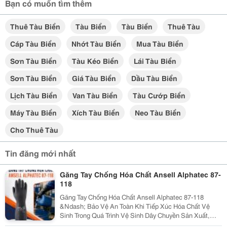
Bạn có muốn tìm thêm
Thuê Tàu Biển
Tàu Biển
Tàu Biển
Thuê Tàu
Cáp Tàu Biển
Nhớt Tàu Biển
Mua Tàu Biển
Sơn Tàu Biển
Tàu Kéo Biển
Lái Tàu Biển
Sơn Tàu Biển
Giá Tàu Biển
Dầu Tàu Biển
Lịch Tàu Biển
Van Tàu Biển
Tàu Cướp Biển
Máy Tàu Biển
Xích Tàu Biển
Neo Tàu Biển
Cho Thuê Tàu
Tin đăng mới nhất
Găng Tay Chống Hóa Chất Ansell Alphatec 87-
118
Găng Tay Chống Hóa Chất Ansell Alphatec 87-118
&Ndash; Bảo Vệ An Toàn Khi Tiếp Xúc Hóa Chất Vệ
Sinh Trong Quá Trình Vệ Sinh Dây Chuyền Sản Xuất,
Nhà Máy Và Khu Công Nghiệp, Người Lao Động