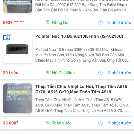
Đãi Hấp Dẫn 0937.612.822 Bạn Đang Tìm Pallet Nhựa
Cần Thơ Giá Rẻ Để Phục Vụ Kho Bãi, Vận Chuyển Hàng
Hóa Hay Xuất Khẩu? Đây Chính Là Cơ Hội Không Nên
Bỏ Lỡ! ✅ Vì Sao Nên Chọn Pallet Nhựa Xả Kho? ...
0937 *** ***
Đồng Nai
12 phút trước
Pc Intel Nuc 10 Bxnuc10I5Fnhn (I5-10210U)
Pc Intel Nuc 10 Bxnuc10I5Fnhn (I5-10210U) &Ndash;
Mini Pc Nhỏ Gọn, Hiệu Năng Vượt Trội Bạn Cần Một
Chiếc Máy Tính Nhỏ Gọn Nhưng Vẫn Đáp Ứng Tốt Công
Việc Văn Phòng, Học Tập Hay Giải Trí? Pc Intel Nuc 10
Bxnuc10I5Fnhn (I5-10210U) Là Lựa Chọn Lý Tưởng...
20 triệu
Hồ Chí Minh
13 phút trước
Thép Tấm Chịu Nhiệt Lò Hơi, Thép Tấm A515
Gr70, A516 Gr70,Mác Thép Tấm A515
Thép Tấm Chịu Nhiệt Lò Hơi, Thép Tấm A515 Gr70,
A516 Gr70,Mác Thép Tấm A515 Thép Tấm A515 Gr70,
A516 Gr70 Thép Tấm Chịu Nhiệt Lò Hơi A515 Gr70,
A516 Gr70,20Mm,25Mm Thép Tấm Lò Hơi A515 Gr70
Là Loại Thép Hợp Kim Carbon-Silicon Chất Lượng
₫
33.000
Toàn quốc
17 phút trước
Cao,...