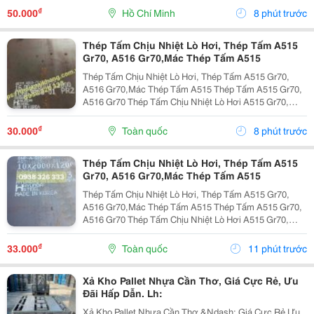
Thường Xuyên Tiếp Xúc Với Hóa Chất Tẩy Rửa, Dung
₫
50.000
Hồ Chí Minh
8 phút trước
Dịch Khử...
Thép Tấm Chịu Nhiệt Lò Hơi, Thép Tấm A515
Gr70, A516 Gr70,Mác Thép Tấm A515
Thép Tấm Chịu Nhiệt Lò Hơi, Thép Tấm A515 Gr70,
A516 Gr70,Mác Thép Tấm A515 Thép Tấm A515 Gr70,
A516 Gr70 Thép Tấm Chịu Nhiệt Lò Hơi A515 Gr70,
A516 Gr70,20Mm,25Mm Thép Tấm Lò Hơi A515 Gr70
Là Loại Thép Hợp Kim Carbon-Silicon Chất Lượng
₫
30.000
Toàn quốc
8 phút trước
Cao,...
Thép Tấm Chịu Nhiệt Lò Hơi, Thép Tấm A515
Gr70, A516 Gr70,Mác Thép Tấm A515
Thép Tấm Chịu Nhiệt Lò Hơi, Thép Tấm A515 Gr70,
A516 Gr70,Mác Thép Tấm A515 Thép Tấm A515 Gr70,
A516 Gr70 Thép Tấm Chịu Nhiệt Lò Hơi A515 Gr70,
A516 Gr70,20Mm,25Mm Thép Tấm Lò Hơi A515 Gr70
Là Loại Thép Hợp Kim Carbon-Silicon Chất Lượng
₫
33.000
Toàn quốc
11 phút trước
Cao,...
Xả Kho Pallet Nhựa Cần Thơ, Giá Cực Rẻ, Ưu
Đãi Hấp Dẫn. Lh:
Xả Kho Pallet Nhựa Cần Thơ &Ndash; Giá Cực Rẻ Ưu