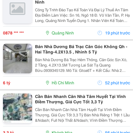
Ninh
Công Ty Tnhh Đào Tạo Kế Toán Và Đại Lý Thuế An Tâm
Địa Điểm Làm Việc: Sn 16, Ngõ 18 Đ. Võ Văn Tần, P. Hạ
Long, Quảng Ninh Tuyển Dụng 1. Nhân Viên Kế Toán
Thuế : 05 Mô Tả Công Việc: &Bull; Thực Hiện Các Công
Việc Liên Quan Đến Kế Toán Thuế...
0878 *** ***
Quảng Ninh
19 phút trước
Bán Nhà Dương Bá Trạc Căn Góc Không Qh -
Hai Tầng-4.2X13.5 , Nhỉnh 5 Tỷ
Bán Nhà Dương Bá Trạc Hẻm Thông, Căn Góc Sịn Xò,
2 Tầng, 4.2X13.5M Tương Lai Sát Tạ Quang
Bửu.0939345129. Mô Tả: Gtoa6T + Kết Cấu: Nhà 2
Tầng Btct Kiên Cố, 2 Phòng. + Vị Trí: Ngay Dương Bá
Trạc Thông Tạ Quang Bửu, Âu Dương Lân, Nguyễn Thị
6 tỷ
Hồ Chí Minh
52 phút trước
Tần, Dạ...
Cần Bán Nhanh Căn Nhà Tâm Huyết Tại Vĩnh
Điềm Thượng, Giá Cực Tốt 3,3 Tỷ
Cần Bán Nhanh Căn Nhà Tâm Huyết Tại Vĩnh Điềm
Thượng, Giá Cực Tốt 3,3 Tỷ Bán Nhà Riêng 1 Trệt 1 Lầu
&Ndash; Full Nội Thất &Ndash; Vĩnh Điềm Thượng
&Ndash; Gần 23/10 Vị Trí: Thôn Vĩnh Điềm Thượng,
Cách Đường 23/10 Chỉ 50M Hẻm Thông Thoáng, Kết...
3,3 tỷ
Khánh Hòa
56 phút trước