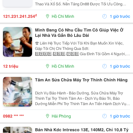
Thao Và Xổ Số. Nền Tảng Dn88 Được Tối Ưu Công
Nghệ, Bảo Mật Cao, Nạp Rút Nhanh Và Hỗ Trợ Tốt Trên
Pc Lẫn Điện Thoại Di Động. Website:
₫
121.231.241.254
Hồ Chí Minh
1 giờ trước
Https://Dn88C.com/...
Mình Đang Có Nhu Cầu Tìm Cô Giúp Việc Ở
Lại Nhà Và Gắn Bó Lâu Dài
☎️ Liên Hệ Trực Tiếp Với Tôi Khi Bạn Muốn Xin Việc,
Gặp Tôi Chị Chi Thông Qua Sđt:
0️⃣9️⃣4️⃣9️⃣.2️⃣6️⃣0️⃣.7️⃣5️⃣0️⃣ Gia Đình Tôi Gồm 4 Người, 2
Vợ Chồng 2 Con Nhỏ, Bé Lớn 9 Tuổi Đã Đi Học Có Ba
Mẹ Đưa Rước, Bé Nhỏ 1 Tuổi. Nhà Thì Chỉ Có 1 Lầu.
12 triệu
Hồ Chí Minh
1 giờ trước
Tôi...
Tâm An Sửa Chữa Máy Trợ Thính Chính Hãng
Dịch Vụ Bảo Hành - Bảo Dưỡng, Sửa Chữa Máy Trợ
Thính Tại Trợ Thính Tâm An - Dịch Vụ Bảo Trì, Bảo
Dưỡng Miễn Phí Trợ Thính Tâm An Tiến Hành Dịch Vụ
Bảo Dưỡng, Vệ Sinh Sấy Khô Máy Trợ Thính Định Kì 3
Tháng/1 Lần Đối Với Tất Cả Các Thiêt Bị Trợ...
0982 *** ***
Hải Phòng
1 giờ trước
Bán Nhà Kdc Intresco 13E, 140M2, Chỉ 10,8 Tỷ