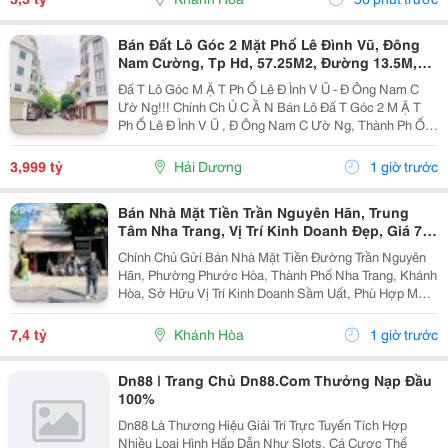
Bán Đất Lô Góc 2 Mặt Phố Lê Đình Vũ, Đông
Nam Cường, Tp Hd, 57.25M2, Đường 13.5M,
3.X Tỷ
Đấ T Lô Góc M Ặ T Ph Ố Lê Đ Ình V Ũ - Đ Ông Nam C
Ườ Ng!!! Chính Ch Ủ C Ầ N Bán Lô Đấ T Góc 2 M Ặ T
Ph Ố Lê Đ Ình V Ũ , Đ Ông Nam C Ườ Ng, Thành Ph Ố H
Ả I D Ươ Ng - Di Ệ N Tích 57.25M2, H Ướ Ng Tây, Tây B
Ắ C - M Ặ T Ti Ề N C Ự C R Ộ Ng -...
3,999 tỷ
Hải Dương
1 giờ trước
Bán Nhà Mặt Tiền Trần Nguyên Hãn, Trung
Tâm Nha Trang, Vị Trí Kinh Doanh Đẹp, Giá 7,4
Tỷ
Chính Chủ Gửi Bán Nhà Mặt Tiền Đường Trần Nguyên
Hãn, Phường Phước Hòa, Thành Phố Nha Trang, Khánh
Hòa, Sở Hữu Vị Trí Kinh Doanh Sầm Uất, Phù Hợp Mở
Cửa Hàng, Văn Phòng, Showroom Hoặc Đầu Tư Cho
Thuê Lâu Dài. Thông Tin Chi Tiết. - Địa Chỉ: Số...
7,4 tỷ
Khánh Hòa
1 giờ trước
Dn88 | Trang Chủ Dn88.Com Thưởng Nạp Đầu
100%
Dn88 Là Thương Hiệu Giải Trí Trực Tuyến Tích Hợp
Nhiều Loại Hình Hấp Dẫn Như Slots, Cá Cược Thể