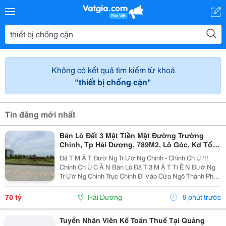
Không có kết quả tìm kiếm từ khoá
"thiết bị chống cặn"
Tin đăng mới nhất
Bán Lô Đất 3 Mặt Tiền Mặt Đường Trường
Chinh, Tp Hải Dương, 789M2, Lô Góc, Kd Tốt,
Vị Trí Đẹp
Đấ T M Ặ T Đườ Ng Tr Ườ Ng Chinh - Chính Ch Ủ !!!
Chính Ch Ủ C Ầ N Bán Lô Đấ T 3 M Ặ T Ti Ề N Đườ Ng
Tr Ườ Ng Chinh Trục Chính Đi Vào Cửa Ngõ Thành Ph Ố
H Ả I D Ươ Ng - Di Ệ N Tích 789M2, Lô Góc 3 M Ặ T Ti Ề
N - H Ướ Ng Tây, Nam, B Ắ C - V Ị...
70 tỷ
Hải Dương
9 phút trước
Tuyển Nhân Viên Kế Toán Thuế Tại Quảng