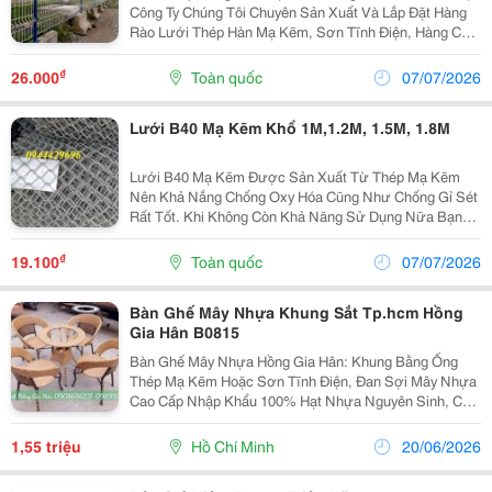
Công Ty Chúng Tôi Chuyên Sản Xuất Và Lắp Đặt Hàng
Rào Lưới Thép Hàn Mạ Kẽm, Sơn Tĩnh Điện, Hàng Chất
Lượng, Giá Cả Cạnh Tranh. Hàng Rào Lưới Thép Mạ
Kẽm Được Làm Bằng Những Dây Thép Kéo Nguội
₫
26.000
Toàn quốc
07/07/2026
Cường Độ...
Lưới B40 Mạ Kẽm Khổ 1M,1.2M, 1.5M, 1.8M
Lưới B40 Mạ Kẽm Được Sản Xuất Từ Thép Mạ Kẽm
Nên Khả Nắng Chống Oxy Hóa Cũng Như Chống Gỉ Sét
Rất Tốt. Khi Không Còn Khả Năng Sử Dụng Nữa Bạn
Có Thể Thu Gọn Lại Và Để Vào Trong Kho Hoặc Tái Sử
Dụng Vào Các Mục Đích Khác. Sử Dụng Lưới B40
₫
19.100
Toàn quốc
07/07/2026
Làm...
Bàn Ghế Mây Nhựa Khung Sắt Tp.hcm Hồng
Gia Hân B0815
Bàn Ghế Mây Nhựa Hồng Gia Hân: Khung Bằng Ống
Thép Mạ Kẽm Hoặc Sơn Tĩnh Điện, Đan Sợi Mây Nhựa
Cao Cấp Nhập Khẩu 100% Hạt Nhựa Nguyên Sinh, Có
Phụ Gia Chống Tia Uv, Bảo Vệ Sức Khỏe Và Môi
Trường. Chịu Được Thời Tiết Nắng Mưa, Thích Hợp Khi
1,55 triệu
Hồ Chí Minh
20/06/2026
Để Ngoài T