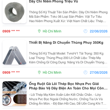
Dây Chì Niêm Phong Triệu Vũ
Thông Số Kỹ Thuật Tên Sản Phẩm: Dây Chì Niêm Phong
Mã Sản Phẩm: Tvkc 06 Loại Sản Phẩm: Vật Tư Tiêu
Hao Niêm Phong Xuất Xứ: Việt Nam Chất Liệu: Thép
Mạ Kẽm Đường Kính Dây: 1 Mm Tình Trạng: Bán Chạy
Cấu Tạo Dây Thép Nhiều Sợi...
0909 *** ***
Hồ Chí Minh
22/06/2026
Thiết Bị Nâng Di Chuyển Thùng Phuy 350Kg
Thông Số Kỹ Thuật Model: Tvnd-V1 Tải Trọng: 350 Kg
Loại Thùng: Thùng Phuy 200 Lít Chất Liệu: Thép Mạ
Kẽm Chống Gỉ Công Dụng: Nâng Và Di Chuyển Thùng
Phuy Ưu Điểm Nổi Bật ✔ Kết Cấu Chắc Chắn, Độ Bền
Cao. ✔ Dễ Dàng Thao Tác Và Sử...
0909 *** ***
Hồ Chí Minh
27/06/2026
Ống Ruột Gà Lõi Thép Bọc Nhựa Pvc Giải
Pháp Bảo Vệ Dây Điện An Toàn Cho Mọi Công
Trình
- Lõi Thép Mạ Kẽm Xoắn Liên Kết Chắc Chắn. - Lớp
Nhựa Pvc Bọc Ngoài Chống Nước, Chống Tia Uv Và
Chống Ăn Mòn. - Độ Đàn Hồi Cao, Dễ Uốn Cong Khi Thi
Công. - Quy Cách : + Ống Phi 3/8″ (Id 13 &Ndash; Od