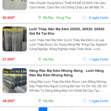
Hàn Chuyên Dụng Được Thiết Kế Để Cố Định Vật Liệu
Cách Nhiệt, Cách Âm Và Chống Cháy Lên Bề Mặt Thép
Của Thân Tàu, Vách Ngăn, Trần, Boong Và Hệ Thống
Đường Ống. Khác Với Đinh Thông Thường, Loại Đinh...
₫
50.000
Bà Rịa - Vũng Tàu
2 ngày trước
Lưới Thép Hàn Mạ Kẽm 25X25, 30X30, 50X50
Giá Rẻ Tại Kho
Lưới Thép Hàn Mạ Kẽm (Lưới Thép Mạ Kẽm) Là Loại
Lưới Thép Được Sử Dụng Rộng Rãi Trong Các Nghành
Công Nghiệp, Nông Nghiệp Hoặc Chăn Nuôi. Lưới
Được Tạo Nên Bởi Chất Liệu Thép Hàn Lại Với Nhau
Sau Đó Được Mạ Kẽm Điện Phân Hoặc Mạ Kẽm Nhúng
₫
27.000
Hà Nội
1 ngày trước
Nóng Tạo...
Hàng Rào Mạ Kẽm Nhúng Nóng - Lưới Hàng
Rào Mạ Kẽm Nhúng Nóng
Hàng Rào Lưới Thép Mạ Kẽm Được Làm Bằng Những
Dây Thép Kéo Nguội Cường Độ Cao Từ D4, D5, D6, D7,
D8 Hàn Tự Động Bằng Máy Với Nhiệt Độ Cao Tạo
Thành Một Khối Đồng Nhất Không Làm Ảnh Hưởng Tới
Cường Độ Tiết Diện Của Sợi Thép Đó. Sau Đó Được
₫
38.000
Hà Nội
1 ngày trước
Mạ Kẽm...