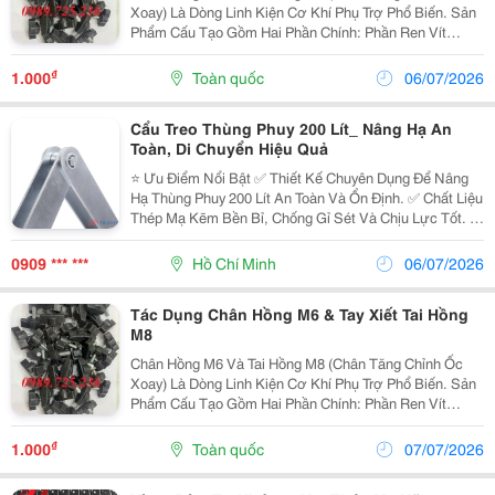
Xoay) Là Dòng Linh Kiện Cơ Khí Phụ Trợ Phổ Biến. Sản
Phẩm Cấu Tạo Gồm Hai Phần Chính: Phần Ren Vít
(M6/M8): Làm Từ Hợp Kim Thép Mạ Kẽm Hoặc Inox
Chống Gỉ Sét, Chịu Lực Kéo Lớn. Phần Núm Xoay...
₫
1.000
Toàn quốc
06/07/2026
Cẩu Treo Thùng Phuy 200 Lít_ Nâng Hạ An
Toàn, Di Chuyển Hiệu Quả
⭐ Ưu Điểm Nổi Bật ✅ Thiết Kế Chuyên Dụng Để Nâng
Hạ Thùng Phuy 200 Lít An Toàn Và Ổn Định. ✅ Chất Liệu
Thép Mạ Kẽm Bền Bỉ, Chống Gỉ Sét Và Chịu Lực Tốt. ✅
Tải Trọng Làm Việc Lên Đến 350 Kg , Đáp Ứng Nhu Cầu
Sử Dụng Công Nghiệp. ✅ Cơ Cấu Kẹp Chắc...
0909 *** ***
Hồ Chí Minh
06/07/2026
Tác Dụng Chân Hồng M6 & Tay Xiết Tai Hồng
M8
Chân Hồng M6 Và Tai Hồng M8 (Chân Tăng Chỉnh Ốc
Xoay) Là Dòng Linh Kiện Cơ Khí Phụ Trợ Phổ Biến. Sản
Phẩm Cấu Tạo Gồm Hai Phần Chính: Phần Ren Vít
(M6/M8): Làm Từ Hợp Kim Thép Mạ Kẽm Hoặc Inox
Chống Gỉ Sét, Chịu Lực Kéo Lớn. Phần Núm Xoay...
₫
1.000
Toàn quốc
07/07/2026