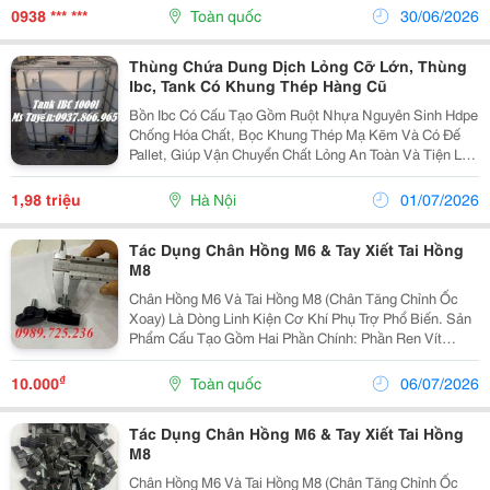
16) + Ống Phi 1/2″ (Id 16...
0938 *** ***
Toàn quốc
30/06/2026
Thùng Chứa Dung Dịch Lỏng Cỡ Lớn, Thùng
Ibc, Tank Có Khung Thép Hàng Cũ
Bồn Ibc Có Cấu Tạo Gồm Ruột Nhựa Nguyên Sinh Hdpe
Chống Hóa Chất, Bọc Khung Thép Mạ Kẽm Và Có Đế
Pallet, Giúp Vận Chuyển Chất Lỏng An Toàn Và Tiện Lợi
Hotline/Zalo: 0937.866.965 Thông Số Kĩ Thuật &Ndash;
Miệng Bồn: Đường Kính 150Mm, Có Nắp Vặn ...
1,98 triệu
Hà Nội
01/07/2026
Tác Dụng Chân Hồng M6 & Tay Xiết Tai Hồng
M8
Chân Hồng M6 Và Tai Hồng M8 (Chân Tăng Chỉnh Ốc
Xoay) Là Dòng Linh Kiện Cơ Khí Phụ Trợ Phổ Biến. Sản
Phẩm Cấu Tạo Gồm Hai Phần Chính: Phần Ren Vít
(M6/M8): Làm Từ Hợp Kim Thép Mạ Kẽm Hoặc Inox
Chống Gỉ Sét, Chịu Lực Kéo Lớn. Phần Núm Xoay...
₫
10.000
Toàn quốc
06/07/2026
Tác Dụng Chân Hồng M6 & Tay Xiết Tai Hồng
M8
Chân Hồng M6 Và Tai Hồng M8 (Chân Tăng Chỉnh Ốc