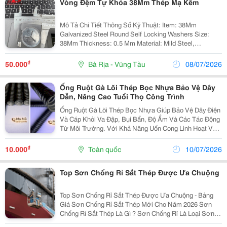
Vòng Đệm Tự Khóa 38Mm Thép Mạ Kẽm
Mô Tả Chi Tiết Thông Số Kỹ Thuật: Item: 38Mm
Galvanized Steel Round Self Locking Washers Size:
38Mm Thickness: 0.5 Mm Material: Mild Steel,
Stainless Steel, Aluminum Diameter: 1.6Mm, 2Mm,
3Mm Length: 25Mm To 250Mm - Vòng Đệm/Long Đền:...
₫
50.000
Bà Rịa - Vũng Tàu
08/07/2026
Ống Ruột Gà Lõi Thép Bọc Nhựa Bảo Vệ Dây
Dẫn, Nâng Cao Tuổi Thọ Công Trình
Ống Ruột Gà Lõi Thép Bọc Nhựa Giúp Bảo Vệ Dây Điện
Và Cáp Khỏi Va Đập, Bụi Bẩn, Độ Ẩm Và Các Tác Động
Từ Môi Trường. Với Khả Năng Uốn Cong Linh Hoạt Và
Nhiều Kích Thước, Sản Phẩm Phù Hợp Cho Cả Công
Trình Dân Dụng Và Công Nghiệp. ✔ Lõi Thép Mạ Kẽm...
₫
10.000
Toàn quốc
10/07/2026
Top Sơn Chống Rỉ Sắt Thép Được Ưa Chuộng
Top Sơn Chống Rỉ Sắt Thép Được Ưa Chuộng - Bảng
Giá Sơn Chống Rỉ Sắt Thép Mới Cho Năm 2026 Sơn
Chống Rỉ Sắt Thép Là Gì ? Sơn Chống Rỉ Là Loại Sơn
Lót Chuyên Dụng Được Thiết Kế Dành Cho Bề Mặt Kim