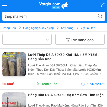
Trang Chủ
Công nghiệp, xây dựng
Xây dựng
Vật liệu thô
Lọc nâng cao
Lưới Thép D3 A 50X50 Khổ 1M, 1.5M X15M
Hàng Sẵn Kho
Lưới Thép Hàn D3A50X50Mm Chất Liệu: Thép Mạ
Kẽm, Thép Đen Dây Thép: 3Mm Mắt Lưới: 50X50Mm
Kích Thước Cuộn: Khổ Cao 1M, 1,2M, 1,5M. Chiều Dài
Cuộn: 15M/ Cuộn, 20M/ Cuộn, 30M/ Cuộn Hàng Luôn Có
Sẵn Kho, Liên Hệ Mua Hàng Để Được Vân Chuyển Miễn
₫
26.000
Toàn quốc
07/07/2026
Phí...
Hàng Rào D4 A 50X150 Mạ Kẽm Sơn Tĩnh Điện
Lưới Thép Hàng Rào Mạ Kẽm, Hàng Rào Sơn Tĩnh Điện