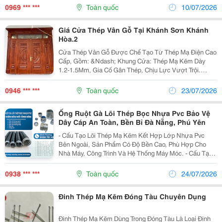
Loại Như Sắt, Thép, Thép Mạ Kẽm Hoặc Kết Cấu
0969 *** ***
Toàn quốc
10/07/2026
Thép....
Giá Cửa Thép Vân Gỗ Tại Khánh Sơn Khánh
Hòa.2
Cửa Thép Vân Gỗ Được Chế Tạo Từ Thép Mạ Điện Cao
Cấp, Gồm: &Ndash; Khung Cửa: Thép Mạ Kẽm Dày
1.2-1.5Mm, Gia Cố Gân Thép, Chịu Lực Vượt Trội.
&Ndash; Cánh Cửa Có Độ Dày 50Mm, Với 2 Tấm Thép
Dày 0.8Mm &Ndash; 1Mm Bao Ngoài. Lõi Bên Trong Là
0946 *** ***
Toàn quốc
23/07/2026
Giấy...
Ống Ruột Gà Lõi Thép Bọc Nhựa Pvc Bảo Vệ
Dây Cáp An Toàn, Bền Bỉ Đà Nẵng, Phú Yên
- Cấu Tạo Lõi Thép Mạ Kẽm Kết Hợp Lớp Nhựa Pvc
Bên Ngoài, Sản Phẩm Có Độ Bền Cao, Phù Hợp Cho
Nhà Máy, Công Trình Và Hệ Thống Máy Móc. - Cấu Tạo
+ Lõi Thép Mạ Kẽm Xoắn Linh Hoạt. + Lớp Bọc Nhựa
Pvc Chống Mài Mòn, Chống Ẩm. + Dễ Uốn Cong Và...
0938 *** ***
Toàn quốc
24/07/2026
Đinh Thép Mạ Kẽm Đóng Tàu Chuyên Dụng
Đinh Thép Mạ Kẽm Dùng Trong Đóng Tàu Là Loại Đinh