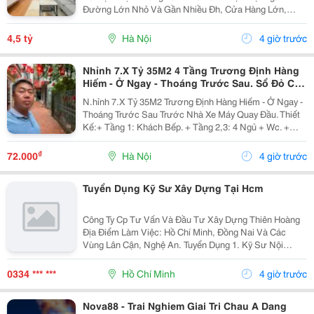
Đường Lớn Nhỏ Và Gần Nhiều Đh, Cửa Hàng Lớn,
V.v... + Diện Tích Gia Đình Sử Dụng Tất Được Là 95 M2.
+ Ô-Tô Vào Cửa, Nhà Có 2 Tầng. + Sổ Đỏ Chính...
4,5 tỷ
Hà Nội
4 giờ trước
Nhỉnh 7.X Tỷ 35M2 4 Tầng Trương Định Hàng
Hiếm - Ở Ngay - Thoáng Trước Sau. Sổ Đỏ Cất
Két
N.hỉnh 7.X Tỷ 35M2 Trương Định Hàng Hiếm - Ở Ngay -
Thoáng Trước Sau Trước Nhà Xe Máy Quay Đầu. Thiết
Kế:+ Tầng 1: Khách Bếp. + Tầng 2,3: 4 Ngủ + Wc. +
Tầng 4: Phòng Thờ Sân Phơi Rộng Rãi. + Gần Trường,
Gần Chợ + Giao Thông Thuận Tiện. Sổ Đỏ...
₫
72.000
Hà Nội
4 giờ trước
Tuyển Dụng Kỹ Sư Xây Dựng Tại Hcm
Công Ty Cp Tư Vấn Và Đầu Tư Xây Dựng Thiên Hoàng
Địa Điểm Làm Việc: Hồ Chí Minh, Đồng Nai Và Các
Vùng Lân Cận, Nghệ An. Tuyển Dụng 1. Kỹ Sư Nội
Nghiệp Công Trình Giao Thông, Cầu Đường : 06 2. Kỹ
Sư Hiện Trường Công Trình Giao Thông, Cầu...
0334 *** ***
Hồ Chí Minh
4 giờ trước
Nova88 - Trai Nghiem Giai Tri Chau A Dang