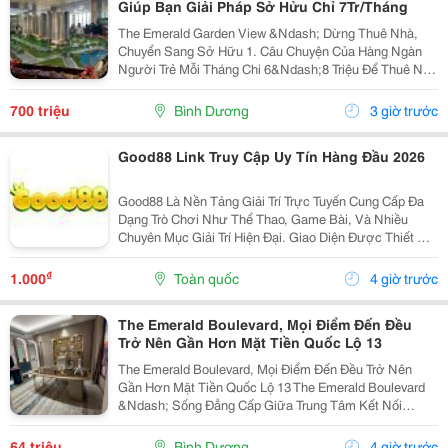
Giúp Bạn Giải Pháp Sở Hửu Chỉ 7Tr/Tháng
The Emerald Garden View &Ndash; Dừng Thuê Nhà,
Chuyển Sang Sở Hữu 1. Câu Chuyện Của Hàng Ngàn
Người Trẻ Mỗi Tháng Chi 6&Ndash;8 Triệu Để Thuê Nhà
Nhưng Tài Sản Vẫn Là Con Số 0. Emerald Garden View
Mang Đến Giải Pháp Giúp Bạn Chuyển Tiền Thuê Nhà...
700 triệu
Bình Dương
3 giờ trước
Good88 Link Truy Cập Uy Tín Hàng Đầu 2026
Good88 Là Nền Tảng Giải Trí Trực Tuyến Cung Cấp Đa
Dạng Trò Chơi Như Thể Thao, Game Bài, Và Nhiều
Chuyên Mục Giải Trí Hiện Đại. Giao Diện Được Thiết Kế
Trực Quan, Thân Thiện Với Người Dùng Trên Cả Điện
Thoại Và Máy Tính. Hệ Thống Bảo Mật Hiện Đại...
₫
1.000
Toàn quốc
4 giờ trước
The Emerald Boulevard, Mọi Điểm Đến Đều
Trở Nên Gần Hơn Mặt Tiền Quốc Lộ 13
The Emerald Boulevard, Mọi Điểm Đến Đều Trở Nên
Gần Hơn Mặt Tiền Quốc Lộ 13 The Emerald Boulevard
&Ndash; Sống Đẳng Cấp Giữa Trung Tâm Kết Nối
Tp.hcm Bạn Đang Tìm Một Căn Hộ Vừa Để Ở, Vừa Có
Tiềm Năng Đầu Tư Mạnh? The Emerald Boulevard
64 triệu
Bình Dương
4 giờ trước