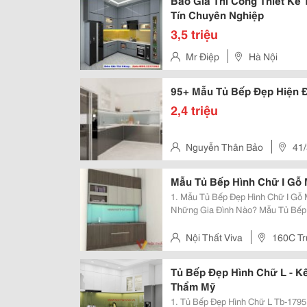
Báo Giá Thi Công Thiết Kế 
Tín Chuyên Nghiệp
3,5 triệu
Mr Điệp
Hà Nội
95+ Mẫu Tủ Bếp Đẹp Hiện Đ
2,4 triệu
Nguyễn Thân Bảo
41
Tam Phú, Thủ Đức
Mẫu Tủ Bếp Hình Chữ I Gỗ
1. Mẫu Tủ Bếp Đẹp Hình Chữ I Gỗ
Những Gia Đình Nào? Mẫu Tủ Bếp Đẹp Hình Chữ I Là Một Trong Những Mẫu
Tủ Bếp Phổ Biến Với Bố Cục Các 
Tắp. Tủ Bếp Hình Chữ I Còn Có Nh
Nội Thất Viva
160C Tr
Bình
Tủ Bếp Đẹp Hình Chữ L - K
Thẩm Mỹ
1. Tủ Bếp Đẹp Hình Chữ L Tb-1795