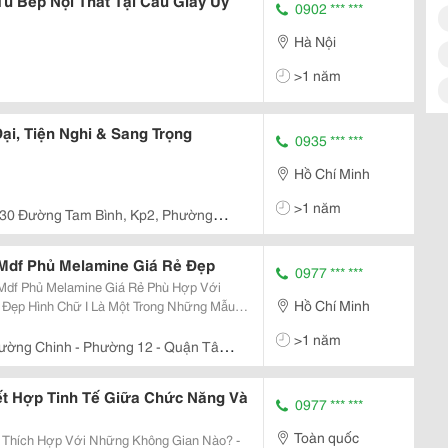
Tủ Bếp Nội Thất Tại Câu Giấy Uy
0902 *** ***
Hà Nội
>1 năm
ại, Tiện Nghi & Sang Trọng
0935 *** ***
Hồ Chí Minh
>1 năm
/30 Đường Tam Bình, Kp2, Phường
 Mdf Phủ Melamine Giá Rẻ Đẹp
0977 *** ***
 Mdf Phủ Melamine Giá Rẻ Phù Hợp Với
Hồ Chí Minh
Ngăn Tủ Xếp Thành Một Hàng Dài Thẳng
>1 năm
ững Tên Gọi...
ường Chinh - Phường 12 - Quận Tân
ết Hợp Tinh Tế Giữa Chức Năng Và
0977 *** ***
Toàn quốc
 Thích Hợp Với Những Không Gian Nào? -