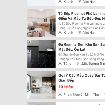
Gỗ Sồi Và Xẻ Theo Quy Cách Nhất
Khanh
Việt Nam
Tủ Bếp Picomat Phủ Lamin
Điểm Và Mẫu Tủ Bếp Đẹp N
1. Tủ Bếp Picomat Phủ Laminate Là Gì? Mẫu Tủ Bếp Picomat Phủ L
Dòng Tủ Gỗ Công Nghiệp Cao Cấp
Và Chất Lượng. Nhựa Picomat Được Biết Đến Là Vật Liệu Sử Dụng Trong
Khanh
Việt Nam
Ngành Công Nghiệp, Đặc Biệt Là..
Đá Granite Đen Kim Sa - S
Mặt Bếp, Ốp Lát
Đá Granite Đen Kim Sa Là Một T
Chuộng Nhờ Màu Sắc Sang Trọng,
Trong Nhiều Hạng Mục Xây Dựng, 
Tùng
228, Đường Trị
Nổi Bật Cùng Các Hạt Ánh Kim Tự N
Tỉnh Thanh Hóa
Gợi Ý Các Mẫu Quầy Bar T
Gian Bếp
10 triệu
Phạm Nguyễn Minh Thư
Phường 26, Quận Bình Thạnh,