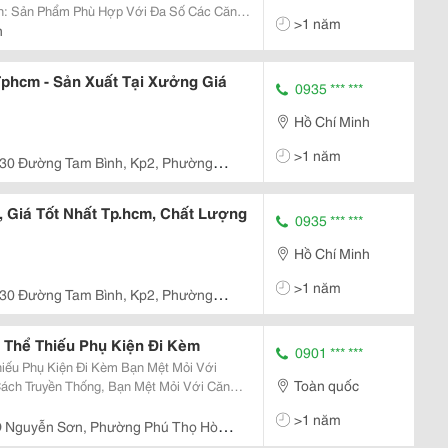
nh: Sản Phẩm Phù Hợp Với Đa Số Các Căn
>1 năm
nh Phần Tủ Bếp Một Cách Hiệu Quả Trên
h
u Nướng...
Tphcm - Sản Xuất Tại Xưởng Giá
0935 *** ***
Hồ Chí Minh
>1 năm
/30 Đường Tam Bình, Kp2, Phường
 Giá Tốt Nhất Tp.hcm, Chất Lượng
0935 *** ***
Hồ Chí Minh
>1 năm
/30 Đường Tam Bình, Kp2, Phường
 Thể Thiếu Phụ Kiện Đi Kèm
0901 *** ***
iếu Phụ Kiện Đi Kèm Bạn Mệt Mỏi Với
Toàn quốc
ách Truyền Thống, Bạn Mệt Mỏi Với Căn
? Bạn Muốn Biến Không Gian Bếp Thành
>1 năm
ẳng Mệt Mỏi...
 Nguyễn Sơn, Phường Phú Thọ Hòa ,