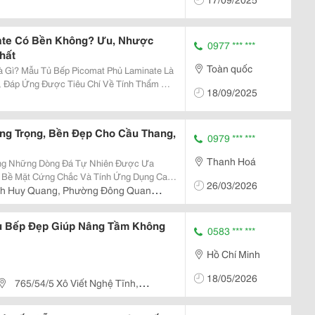
 Định. Và Được Đóng Lại Thành Kiểu Dáng
Tủ Bếp Đẹp Mà Khách Hàng Mong Muốn. ...
ate Có Bền Không? Ưu, Nhược
0977 *** ***
hất
Toàn quốc
aminate Là
, Đáp Ứng Được Tiêu Chí Về Tính Thẩm Mỹ
18/09/2025
.
ang Trọng, Bền Đẹp Cho Cầu Thang,
0979 *** ***
Thanh Hoá
rong Những Dòng Đá Tự Nhiên Được Ưa
 Bề Mặt Cứng Chắc Và Tính Ứng Dụng Cao
26/03/2026
Nội Thất Và Ngoại Thất. Với Nền Đá Đen
nh Huy Quang, Phường Đông Quang,
hiên, Loại...
ủ Bếp Đẹp Giúp Nâng Tầm Không
0583 *** ***
Hồ Chí Minh
18/05/2026
765/54/5 Xô Viết Nghệ Tĩnh,
 Tp.hcm