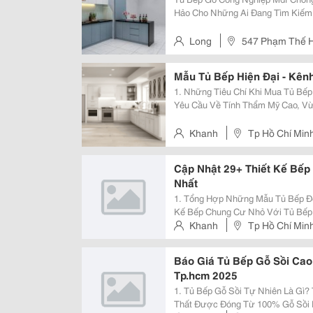
Hảo Cho Những Ai Đang Tìm Kiếm 
Cho Không Gian Bếp Của Mình. T
Ẩm Cao Cấp, Kết Hợp Với Thiết Kế 
Long
547 Phạm Thế H
Mẫu Tủ Bếp Hiện Đại - Kên
1. Những Tiêu Chí Khi Mua Tủ Bếp Đẹp Hiện Đại? T
Yêu Cầu Về Tính Thẩm Mỹ Cao, V
Cầu Sử Dụng Của Người Nội Trợ. 
Tủ Bếp Đẹp Bao Gồm: Phù H
Khanh
Tp Hồ Chí Min
Cập Nhật 29+ Thiết Kế Bếp
Nhất
1. Tổng Hợp Những Mẫu Tủ Bếp Đẹp Cho N
Kế Bếp Chung Cư Nhỏ Với Tủ Bếp Chữ I Đẹp, Hiện
Phòng Bếp Chung Cư Nhỏ, Sử Dụng
Khanh
Tp Hồ Chí Min
Chủ Yếu Các Mẫu Tủ Bếp Này Này 
Báo Giá Tủ Bếp Gỗ Sồi Cao
Tp.hcm 2025
1. Tủ Bếp Gỗ Sồi Tự Nhiên Là Gì? Tủ Bếp Gỗ Sồi Tự Nhiên Là Sản Phẩm Nội
Thất Được Đóng Từ 100% Gỗ Sồi 