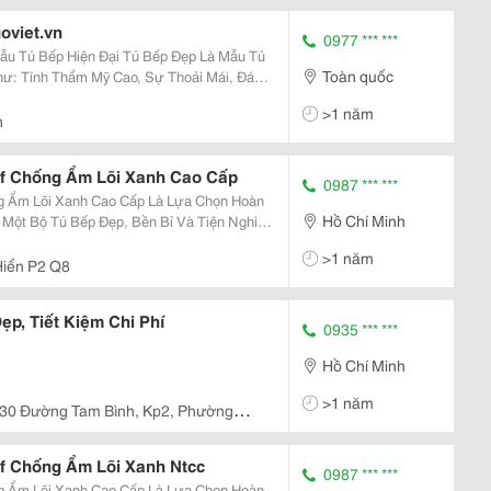
oviet.vn
0977 *** ***
n Đại Tủ Bếp Đẹp Là Mẫu Tủ
Toàn quốc
: Tính Thẩm Mỹ Cao, Sự Thoải Mái, Đáp
ội Trợ Trong Gia Đình. Có Thể Kể Đến
>1 năm
hiết Kế...
h
f Chống Ẩm Lõi Xanh Cao Cấp
0987 *** ***
g Ẩm Lõi Xanh Cao Cấp Là Lựa Chọn Hoàn
Hồ Chí Minh
Một Bộ Tủ Bếp Đẹp, Bền Bỉ Và Tiện Nghi
ủ Bếp Được Làm Từ Gỗ Mdf Lõi Xanh Chống
>1 năm
Hiện Đại...
iển P2 Q8
ẹp, Tiết Kiệm Chi Phí
0935 *** ***
Hồ Chí Minh
>1 năm
/30 Đường Tam Bình, Kp2, Phường
f Chống Ẩm Lõi Xanh Ntcc
0987 *** ***
g Ẩm Lõi Xanh Cao Cấp Là Lựa Chọn Hoàn