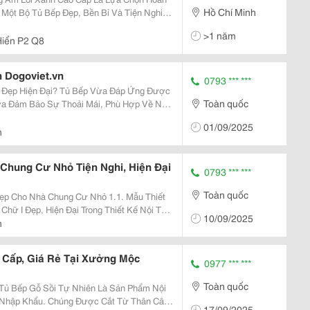
Hồ Chí Minh
Một Bộ Tủ Bếp Đẹp, Bền Bỉ Và Tiện Nghi
ủ Bếp Được Làm Từ Gỗ Mdf Lõi Xanh Chống
>1 năm
Hiện Đại...
iển P2 Q8
h Dogoviet.vn
0793 *** ***
ủ Bếp Vừa Đáp Ứng Được
Toàn quốc
ừa Đảm Bảo Sự Thoải Mái, Phù Hợp Về Nhu
Những Tiêu Chí Cần Đáp Ứng Thi Thiết Kế
01/09/2025
ợp: Mẫu...
h
 Chung Cư Nhỏ Tiện Nghi, Hiện Đại
0793 *** ***
Toàn quốc
hà Chung Cư Nhỏ 1.1. Mẫu Thiết
 Đại Trong Thiết Kế Nội Thất
10/09/2025
 Tủ Bếp Hình Chữ I Có Nhiều Ưu Điểm.
h
Có...
 Cấp, Giá Rẻ Tại Xưởng Mộc
0977 *** ***
Toàn quốc
Nhập Khẩu. Chúng Được Cắt Từ Thân Cây
17/09/2025