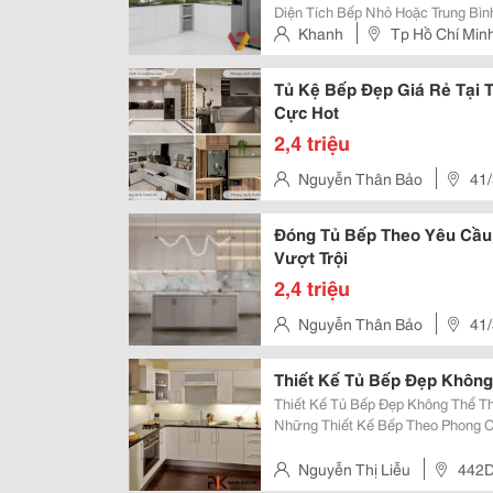
Diện Tích Bếp Nhỏ Hoặc Trung Bì
Bếp. Bạn Có Thể Sắp Xếp Các Thà
Khanh
Tp Hồ Chí Min
Hai Bức Tường, Cung Cấp Chỗ Nấ
Tủ Kệ Bếp Đẹp Giá Rẻ Tại 
Cực Hot
2,4 triệu
Nguyễn Thân Bảo
41
Tam Phú, Thủ Đức
Đóng Tủ Bếp Theo Yêu Cầu,
Vượt Trội
2,4 triệu
Nguyễn Thân Bảo
41
Tam Phú, Thủ Đức
Thiết Kế Tủ Bếp Đẹp Không
Thiết Kế Tủ Bếp Đẹp Không Thể Th
Những Thiết Kế Bếp Theo Phong C
Bếp Nhàm Chán? Thiếu Điểm Nhấn
Nơi Có Thể Giải Tỏa Những Căn Th
Nguyễn Thị Liễu
442D