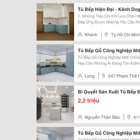
Quận Tân Phú, Tp. Hồ Chí Minh
Tủ Bếp Hiện Đại - Kênh Dog
1. Những Tiêu Chí Khi Lựa Chọn Mẫu Tủ Bếp Hiệ
Đáp Ứng Được Những Yêu Cầu Như
Ứng Nhu Cầu Sử Dụng Của Người N
Những Tiêu Chí Cần Đáp Ứng Khi T
Khanh
Tp Hồ Chí Min
Tủ Bếp Gỗ Công Nghiệp Md
Tủ Bếp Gỗ Công Nghiệp Mdf Chốn
Hảo Cho Những Ai Đang Tìm Kiếm 
Cho Không Gian Bếp Của Mình. T
Ẩm Cao Cấp, Kết Hợp Với Thiết Kế 
Long
547 Phạm Thế H
Bí Quyết Sản Xuất Tủ Bếp Đ
2,2 triệu
Nguyễn Thân Bảo
41
Tam Phú, Thủ Đức
Tủ Bếp Gỗ Công Nghiệp Md
Tủ Bếp Gỗ Công Nghiệp Mdf Chốn