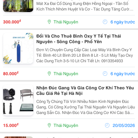
Mát Xa Đai Cổ Dùng Xung Điện Hồng Ngoại - Tần Số
Kích Thích Nhóm Huyệt Và Cơ - Tác Dụng Tăng Cường
Nuôi Dưỡng, Giãn Cơ, Giảm Đau Nhanh, Hạn Chế Quá
Trình Thoái Hóa Đốt Sống Chi Tiết Lh:...
₫
300.000
Thái Nguyên
6 ngày trước
Đổi Và Cho Thuê Bình Oxy Y Tế Tại Thái
Nguyên - Sông Công - Phổ Yên
Đơn Vị Chuyên Cung Cấp Các Loại Máy Và Bình Oxy Y
Tế: Bình 40 Lít Bình 20 Lít Bình 8 Lít - 5 Lít Máy Tạo Oxy
Các Dung Tích 3-5-10 Lit Chi Tiết Lh: 0913354933
₫
80.000
Thái Nguyên
6 ngày trước
Nhận Đúc Gang Và Gia Công Cơ Khí Theo Yêu
Cầu Giá Rẻ Tại Hà Nội
Công Ty Chúng Tôi Với Nhiều Năm Kinh Nghiệm Đúc
Gang, Có Công Xưởng Tại Thái Nguyên Và Nguyên Liệu
Gang Sẵn Có. Nhận Đúc Và Gia Công Cơ Khí Các Sản
Phẩm Bằng Gang (Gang Cầu, Gang Xám, Gang Chịu
Nhiệt) Với Các Sản Phẩm Được Khách Hàng Lựa Chọn
₫
15.000
Thái Nguyên
20/05/2026
Như: ...