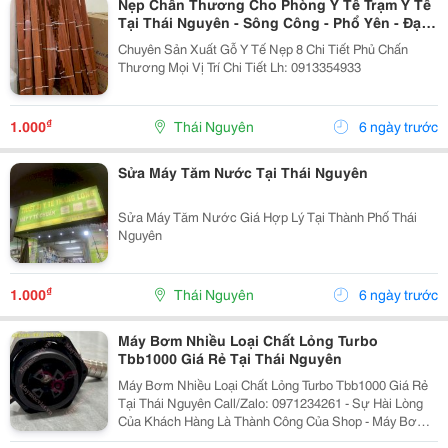
Nẹp Chấn Thương Cho Phòng Y Tế Trạm Y Tế
Tại Thái Nguyên - Sông Công - Phổ Yên - Đại
Từ
Chuyên Sản Xuất Gỗ Y Tế Nẹp 8 Chi Tiết Phủ Chấn
Thương Mọi Vị Trí Chi Tiết Lh: 0913354933
₫
1.000
Thái Nguyên
6 ngày trước
Sửa Máy Tăm Nước Tại Thái Nguyên
Sửa Máy Tăm Nước Giá Hợp Lý Tại Thành Phố Thái
Nguyên
₫
1.000
Thái Nguyên
6 ngày trước
Máy Bơm Nhiều Loại Chất Lỏng Turbo
Tbb1000 Giá Rẻ Tại Thái Nguyên
Máy Bơm Nhiều Loại Chất Lỏng Turbo Tbb1000 Giá Rẻ
Tại Thái Nguyên Call/Zalo: 0971234261 - Sự Hài Lòng
Của Khách Hàng Là Thành Công Của Shop - Máy Bơm
Hóa Chất, Dầu Nhớt Turbo Tbb1000 Chuyên Dụng Dùng