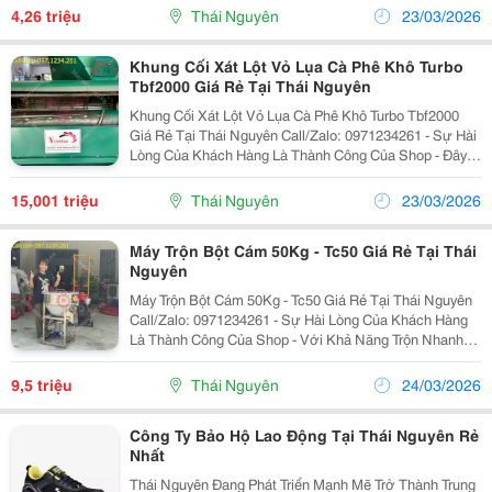
Để Bơm, Hút Các Loại Chất Lỏng Như Dầu Nhớt,...
4,26 triệu
Thái Nguyên
23/03/2026
Khung Cối Xát Lột Vỏ Lụa Cà Phê Khô Turbo
Tbf2000 Giá Rẻ Tại Thái Nguyên
Khung Cối Xát Lột Vỏ Lụa Cà Phê Khô Turbo Tbf2000
Giá Rẻ Tại Thái Nguyên Call/Zalo: 0971234261 - Sự Hài
Lòng Của Khách Hàng Là Thành Công Của Shop - Đây
Là Dòng Máy Chuyên Dùng Để Bóc Vỏ Trấu (Vỏ Lụa)
Của Cà Phê Khô Sau Quá Trình Phơi Sấy. -...
15,001 triệu
Thái Nguyên
23/03/2026
Máy Trộn Bột Cám 50Kg - Tc50 Giá Rẻ Tại Thái
Nguyên
Máy Trộn Bột Cám 50Kg - Tc50 Giá Rẻ Tại Thái Nguyên
Call/Zalo: 0971234261 - Sự Hài Lòng Của Khách Hàng
Là Thành Công Của Shop - Với Khả Năng Trộn Nhanh
50Kg/Mẻ, Máy Giúp Bà Con Phối Trộn Đều Cám, Ngô,
Bột Gạo, Bột Cá, Bột Xương, Rau Củ Thái...
9,5 triệu
Thái Nguyên
24/03/2026
Công Ty Bảo Hộ Lao Động Tại Thái Nguyên Rẻ
Nhất
Thái Nguyên Đang Phát Triển Mạnh Mẽ Trở Thành Trung