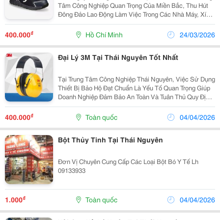
Tâm Công Nghiệp Quan Trọng Của Miền Bắc, Thu Hút
Đông Đảo Lao Động Làm Việc Trong Các Nhà Máy, Xí
Nghiệp. Điều Này Khiến Vấn Đề An Toàn Lao Động Ngày
Càng Được Chú Trọng Do Môi Trường Làm Việc Tiềm...
₫
400.000
Hồ Chí Minh
24/03/2026
Đại Lý 3M Tại Thái Nguyên Tốt Nhất
Tại Trung Tâm Công Nghiệp Thái Nguyên, Việc Sử Dụng
Thiết Bị Bảo Hộ Đạt Chuẩn Là Yếu Tố Quan Trọng Giúp
Doanh Nghiệp Đảm Bảo An Toàn Và Tuân Thủ Quy Định
Lao Động. Là Đại Lý 3M Tại Thái Nguyên Chính Hãng,
Đơn Vị Cung Cấp Giải Pháp Bảo Hộ Toàn Diện Từ...
₫
400.000
Toàn quốc
04/04/2026
Bột Thủy Tinh Tại Thái Nguyên
Đơn Vị Chuyên Cung Cấp Các Loại Bột Bó Y Tế Lh
09133933
₫
1.000
Toàn quốc
04/04/2026