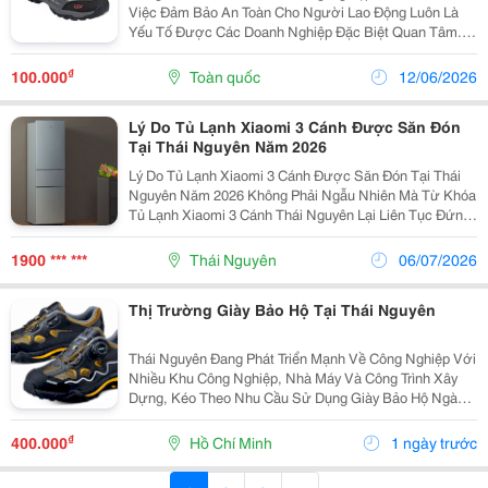
Việc Đảm Bảo An Toàn Cho Người Lao Động Luôn Là
Yếu Tố Được Các Doanh Nghiệp Đặc Biệt Quan Tâm.
Tại Thái Nguyên, Nhu Cầu Tìm Kiếm Bảo Hộ Lao Động
Cov Tại Thái Nguyên Thông Qua Nhà Phân Phối Cov
₫
100.000
Toàn quốc
12/06/2026
Uy...
Lý Do Tủ Lạnh Xiaomi 3 Cánh Được Săn Đón
Tại Thái Nguyên Năm 2026
Lý Do Tủ Lạnh Xiaomi 3 Cánh Được Săn Đón Tại Thái
Nguyên Năm 2026 Không Phải Ngẫu Nhiên Mà Từ Khóa
Tủ Lạnh Xiaomi 3 Cánh Thái Nguyên Lại Liên Tục Đứng
Top Tìm Kiếm. Dòng Tủ Này Sở Hữu Những Ưu Điểm
"Đáng Tiền" Đánh Trúng Tâm Lý Người Tiêu Dùng
1900 *** ***
Thái Nguyên
06/07/2026
Hiện...
Thị Trường Giày Bảo Hộ Tại Thái Nguyên
Thái Nguyên Đang Phát Triển Mạnh Về Công Nghiệp Với
Nhiều Khu Công Nghiệp, Nhà Máy Và Công Trình Xây
Dựng, Kéo Theo Nhu Cầu Sử Dụng Giày Bảo Hộ Ngày
Càng Tăng. Không Chỉ Giúp Bảo Vệ Đôi Chân Trước
Các Rủi Ro Trong Môi Trường Làm Việc, Giày Bảo Hộ
₫
400.000
Hồ Chí Minh
1 ngày trước
Còn...