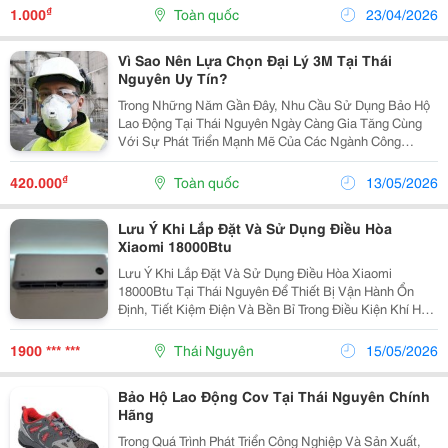
₫
1.000
Toàn quốc
23/04/2026
Vì Sao Nên Lựa Chọn Đại Lý 3M Tại Thái
Nguyên Uy Tín?
Trong Những Năm Gần Đây, Nhu Cầu Sử Dụng Bảo Hộ
Lao Động Tại Thái Nguyên Ngày Càng Gia Tăng Cùng
Với Sự Phát Triển Mạnh Mẽ Của Các Ngành Công
Nghiệp, Cơ Khí Và Sản Xuất. Việc Lựa Chọn Đại Lý 3M
Tại Thái Nguyên Uy Tín Là Yếu Tố Quan Trọng Giúp
₫
420.000
Toàn quốc
13/05/2026
Doanh...
Lưu Ý Khi Lắp Đặt Và Sử Dụng Điều Hòa
Xiaomi 18000Btu
Lưu Ý Khi Lắp Đặt Và Sử Dụng Điều Hòa Xiaomi
18000Btu Tại Thái Nguyên Để Thiết Bị Vận Hành Ổn
Định, Tiết Kiệm Điện Và Bền Bỉ Trong Điều Kiện Khí Hậu
Nắng Nóng &Ndash; Ẩm Của Thái Nguyên, Bạn Nên
Chú Ý Các Điểm Sau: Vị Trí Lắp Đặt Dàn Nóng Nên...
1900 *** ***
Thái Nguyên
15/05/2026
Bảo Hộ Lao Động Cov Tại Thái Nguyên Chính
Hãng
Trong Quá Trình Phát Triển Công Nghiệp Và Sản Xuất,