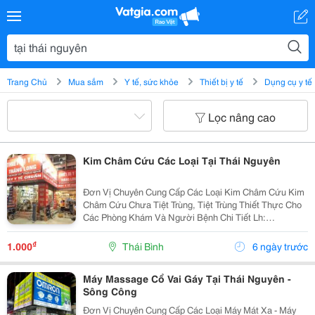
Trang Chủ
Mua sắm
Y tế, sức khỏe
Thiết bị y tế
Dụng cụ y tế
Lọc nâng cao
Kim Châm Cứu Các Loại Tại Thái Nguyên
Đơn Vị Chuyên Cung Cấp Các Loại Kim Châm Cứu Kim
Châm Cứu Chưa Tiệt Trùng, Tiệt Trùng Thiết Thực Cho
Các Phòng Khám Và Người Bệnh Chi Tiết Lh:
0913354933
₫
1.000
Thái Bình
6 ngày trước
Máy Massage Cổ Vai Gáy Tại Thái Nguyên -
Sông Công
Đơn Vị Chuyên Cung Cấp Các Loại Máy Mát Xa - Máy