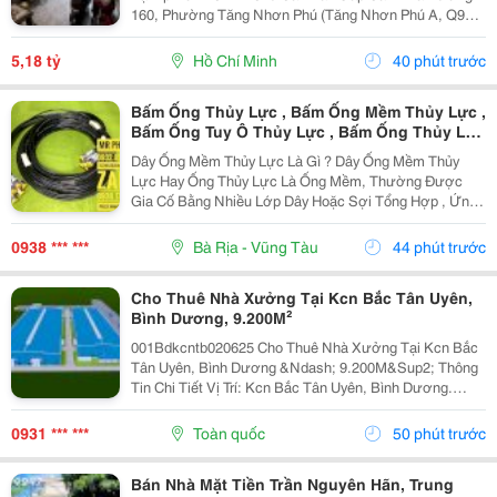
160, Phường Tăng Nhơn Phú (Tăng Nhơn Phú A, Q9
Cũ). Vị Trí Nhà Nằm Trong Khu Dân Cư Ổn Định, Giao
Thông Thuận Tiện Chỉ Vài Bước Là Ra Lã Xuân Oai,
5,18 tỷ
Hồ Chí Minh
40 phút trước
Lê...
Bấm Ống Thủy Lực , Bấm Ống Mềm Thủy Lực ,
Bấm Ống Tuy Ô Thủy Lực , Bấm Ống Thủy Lực
Bọc Lưới , Bấm Ống Thủy Lực Koman , Bấm
Dây Ống Mềm Thủy Lực Là Gì ? Dây Ống Mềm Thủy
Ống Thủy Lực Italy , Bấm Ống Thủy Lực 1Sn ,
Lực Hay Ống Thủy Lực Là Ống Mềm, Thường Được
Bấm Ống Thủy Lực 2Sn , Bấm Ống Thủy Lực
Gia Cố Bằng Nhiều Lớp Dây Hoặc Sợi Tổng Hợp , Ứng
4Sn
Dụng Để Vận Chuyển Chất Lỏng Thủy Lực Trong Hệ
Thống Thủy Lực. Những Ống Này Rất Cần Thiết Để
0938 *** ***
Bà Rịa - Vũng Tàu
44 phút trước
Truyền Lực...
Cho Thuê Nhà Xưởng Tại Kcn Bắc Tân Uyên,
Bình Dương, 9.200M²
001Bdkcntb020625 Cho Thuê Nhà Xưởng Tại Kcn Bắc
Tân Uyên, Bình Dương &Ndash; 9.200M&Sup2; Thông
Tin Chi Tiết Vị Trí: Kcn Bắc Tân Uyên, Bình Dương.
Tổng Diện Tích Khuôn Viên: 15.000M&Sup2; Diện Tích
Sử Dụng Tổng Diện Tích Xây Dựng: 9.200M&Sup2;...
0931 *** ***
Toàn quốc
50 phút trước
Bán Nhà Mặt Tiền Trần Nguyên Hãn, Trung