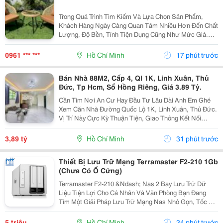
Trong Quá Trình Tìm Kiếm Và Lựa Chọn Sản Phẩm,
Khách Hàng Ngày Càng Quan Tâm Nhiều Hơn Đến Chất
Lượng, Độ Bền, Tính Tiện Dụng Cũng Như Mức Giá.
Thay Vì Chỉ Dựa Vào Quảng Cáo Hoặc Thông Tin Từ
Người Bán, Nhiều Người Có Xu Hướng Tìm Hiểu Thêm
0961 *** ***
Hồ Chí Minh
17 phút trước
Thông Tin...
Bán Nhà 88M2, Cấp 4, Ql 1K, Linh Xuân, Thủ
Đức, Tp Hcm, Sổ Hồng Riêng, Giá 3.89 Tỷ.
Cần Tìm Nơi An Cư Hay Đầu Tư Lâu Dài Anh Em Ghé
Xem Căn Nhà Đường Quốc Lộ 1K, Linh Xuân, Thủ Đức.
Vị Trí Này Cực Kỳ Thuận Tiện, Giao Thông Kết Nối
Nhanh Chóng, Cực Kỳ Phù Hợp Cho Khách Mua Để Giữ
Tài Sản Hoặc Cho Thuê Đều Rất Ổn Định. Thông Tin...
3,89 tỷ
Hồ Chí Minh
31 phút trước
Thiết Bị Lưu Trữ Mạng Terramaster F2-210 1Gb
(Chưa Có Ổ Cứng)
Terramaster F2-210 &Ndash; Nas 2 Bay Lưu Trữ Dữ
Liệu Tiện Lợi Cho Cá Nhân Và Văn Phòng Bạn Đang
Tìm Một Giải Pháp Lưu Trữ Mạng Nas Nhỏ Gọn, Tốc Độ
Ổn Định Và Hỗ Trợ Nhiều Tính Năng Sao Lưu?
Terramaster F2-210 Là Lựa Chọn Phù Hợp Cho Cá
5 triệu
Hồ Chí Minh
34 phút trước