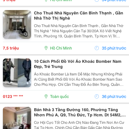
Nhân, Gia...
Cho Thuê Nhà Nguyên Căn Bình Thạnh , Gần
Nhà Thờ Thị Nghè
Cho Thuê Nhà Nguyên Căn Bình Thạnh , Gần Nhà Thờ
Thị Nghè * Nhà Nguyên Căn Tại 30/20A Xô Viết Nghệ
Tĩnh, Phường 19, Quận Bình Thạnh, Tp Hcm Vị Trí
Thuận Tiện, Khu Dân Cư Hiện Hữu, Di Chuyển Nhanh
Sang Trung Tâm. * Diện Tích 57M&Sup2; ( Ngang 4M,...
7,5 triệu
Hồ Chí Minh
35 phút trước
10 Cách Phối Đồ Với Áo Khoác Bomber Nam
Đẹp, Trẻ Trung
Áo Khoác Bomber Là Item Dễ Mặc Nhưng Không Phải
Ai Cũng Biết Phối Đồ Với Áo Khoác Bomber Nam Sao
Cho Phù Hợp. Chỉ Cần Thay Đổi Áo Bên Trong, Quần
Hoặc Giày, Bạn Đã Có Thể Tạo Nên Nhiều Outfit Khác
Nhau Để Đi Làm, Dạo Phố Hay Gặp Gỡ Bạn Bè. Trong...
0123 *** ***
Toàn quốc
36 phút trước
Bán Nhà 3 Tầng Đường 160, Phường Tăng
Nhơn Phú A, Q9, Thủ Đức, Tp Hcm. Dt 54M2,
Sổ Hồng Riêng. Giá 5,18 Tỷ
Cơ Hội Cực Tốt Cho Anh Chị Nào Đang Tìm Nơi An Cư
Tại Tp Hcm. Chính Chủ Cần Bán Gấp Căn Nhà Đường