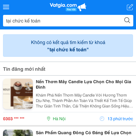
Không có kết quả tìm kiếm từ khoá
"tại chức kế toán"
Tin đăng mới nhất
Nến Thơm Mây Candle Lựa Chọn Cho Mọi Gia
Đình
Khám Phá Nến Thơm Mây Candle Với Hương Thơm
Dịu Nhẹ, Thành Phần An Toàn Và Thiết Kế Tinh Tế Giúp
Thư Giãn Tinh Thần, Cải Thiện Không Gian Sống Hiệu
Quả. Nến Thơm Mây Candle &Ndash; Giải Pháp Thư
Giãn Cho Cuộc Sống Hiện Đại Trong Cuộc Sống Hiện...
0303 *** ***
Hà Nội
13 phút trước
Sản Phẩm Quang Đông Có Đáng Để Lựa Chọn