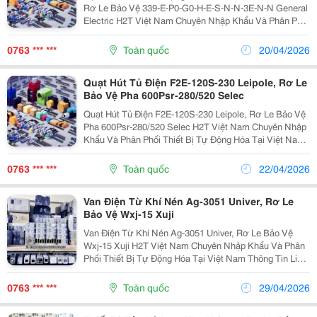
Rơ Le Bảo Vệ 339-E-P0-G0-H-E-S-N-N-3E-N-N General
Electric H2T Việt Nam Chuyên Nhập Khẩu Và Phân Phối
Thiết Bị Tự Động Hóa Tại Việt Nam Thông Tin Liên Hệ:
Dt/Zalo:0763836381 Email:...
0763 *** ***
Toàn quốc
20/04/2026
Quạt Hút Tủ Điện F2E-120S-230 Leipole, Rơ Le
Bảo Vệ Pha 600Psr-280/520 Selec
Quạt Hút Tủ Điện F2E-120S-230 Leipole, Rơ Le Bảo Vệ
Pha 600Psr-280/520 Selec H2T Việt Nam Chuyên Nhập
Khẩu Và Phân Phối Thiết Bị Tự Động Hóa Tại Việt Nam
Thông Tin Liên Hệ: Dt/Zalo:0763836381 Email:
Sale18.H2T@Gmail.com Hht-H2T...
0763 *** ***
Toàn quốc
22/04/2026
Van Điện Từ Khí Nén Ag-3051 Univer, Rơ Le
Bảo Vệ Wxj-15 Xuji
Van Điện Từ Khí Nén Ag-3051 Univer, Rơ Le Bảo Vệ
Wxj-15 Xuji H2T Việt Nam Chuyên Nhập Khẩu Và Phân
Phối Thiết Bị Tự Động Hóa Tại Việt Nam Thông Tin Liên
Hệ: Dt/Zalo:0763836381 Email:
Sale18.H2T@Gmail.com Hht-H2T Vietnam Chuyên...
0763 *** ***
Toàn quốc
29/04/2026