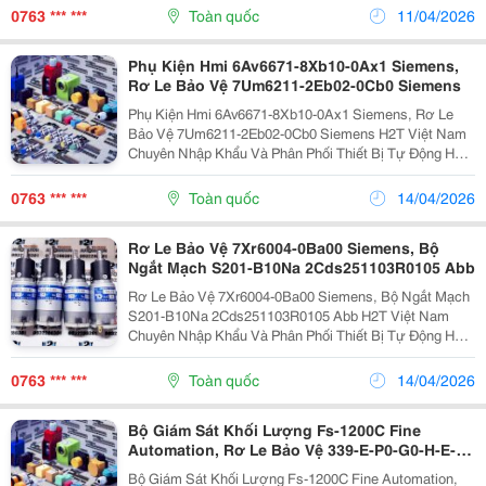
Email: Sale18.H2T@Gmail.com ...
0763 *** ***
Toàn quốc
11/04/2026
Phụ Kiện Hmi 6Av6671-8Xb10-0Ax1 Siemens,
Rơ Le Bảo Vệ 7Um6211-2Eb02-0Cb0 Siemens
Phụ Kiện Hmi 6Av6671-8Xb10-0Ax1 Siemens, Rơ Le
Bảo Vệ 7Um6211-2Eb02-0Cb0 Siemens H2T Việt Nam
Chuyên Nhập Khẩu Và Phân Phối Thiết Bị Tự Động Hóa
Tại Việt Nam Thông Tin Liên Hệ: Dt/Zalo:0763836381
Email: Sale18.H2T@Gmail.com ...
0763 *** ***
Toàn quốc
14/04/2026
Rơ Le Bảo Vệ 7Xr6004-0Ba00 Siemens, Bộ
Ngắt Mạch S201-B10Na 2Cds251103R0105 Abb
Rơ Le Bảo Vệ 7Xr6004-0Ba00 Siemens, Bộ Ngắt Mạch
S201-B10Na 2Cds251103R0105 Abb H2T Việt Nam
Chuyên Nhập Khẩu Và Phân Phối Thiết Bị Tự Động Hóa
Tại Việt Nam Thông Tin Liên Hệ: Dt/Zalo:0763836381
Email: Sale18.H2T@Gmail.com Hht-H2T...
0763 *** ***
Toàn quốc
14/04/2026
Bộ Giám Sát Khối Lượng Fs-1200C Fine
Automation, Rơ Le Bảo Vệ 339-E-P0-G0-H-E-S-
N-N-3E-N-N General Electric
Bộ Giám Sát Khối Lượng Fs-1200C Fine Automation,