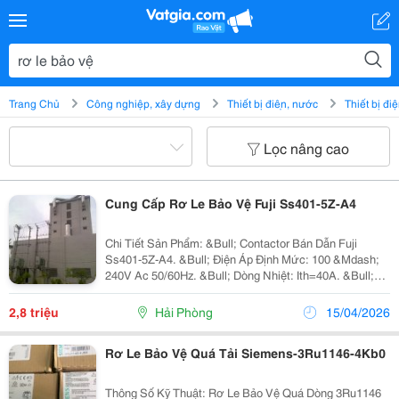
Trang Chủ
Công nghiệp, xây dựng
Thiết bị điện, nước
Thiết bị đi
Lọc nâng cao
Cung Cấp Rơ Le Bảo Vệ Fuji Ss401-5Z-A4
Chi Tiết Sản Phẩm: &Bull; Contactor Bán Dẫn Fuji
Ss401-5Z-A4. &Bull; Điện Áp Định Mức: 100 &Mdash;
240V Ac 50/60Hz. &Bull; Dòng Nhiệt: Ith=40A. &Bull;
Công Suất Motor: 8Kw, 200 V Ac. &Bull; Điện Áp Điều
Khiển: Vn=200 &Mdash;240V Ac. Ii: Giới Thiệu
2,8 triệu
Hải Phòng
15/04/2026
Rơ Le Bảo Vệ Quá Tải Siemens-3Ru1146-4Kb0
Thông Số Kỹ Thuật: Rơ Le Bảo Vệ Quá Dòng 3Ru1146