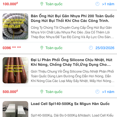
Ôn 1 Lớp Tarpaulin Phi 150 Giá Tốt . ...
₫
100.000
Toàn quốc
>1 năm
Bán Ống Hút Bụi Gân Nhựa Phi 200 Toàn Quốc
Dùng Hút Bụi Thổi Khí Cho Các Công Trình.
Công Ty Chúng Tôi Chuyên Cung Cấp Ống Hút Bụi Gân
Nhựa Với Chất Liệu Nhựa Pvc Dẻo ,Gia Cố Thêm Lõi
Thép Bọc Nhựa Để Tạo Độ Cứng Và Áp Lực Cho Sản
Phẩm. Ống Hút Bụi Gân Nhựa Phi 200 Cuộn 20M Hạt
Nhựa Pe Cứng Là Thành Phần Cấu Tạo Nên Gân Của
0396 *** ***
Toàn quốc
25/03/2026
Ống...
Đại Lí Phân Phối Ống Silicone Chịu Nhiệt, Hút
Khí Nóng, Chống Cháy Tốt,Ứng Dụng Cho
Máy Sấy Hạt.
Giới Thiệu Chung Về Ống Silicone Chịu Nhiệt Phân Phối
Toàn Quốc Dùng Làm Đường Ống Dẫn Hơi Nóng, Dẫn
Khí Nóng Của Các Loại Máy Sấy Nhiệt, Mấy Hơi Nóng,
Lò Sấy Công Nghiệp, Ngành Cơ Khí, Máy Móc Điện Tử,
Dẫn Khí Nóng Cho Máy Ép Nhựa, Ngành In...
₫
500.000
Toàn quốc
>1 năm
Load Cell Spl140-500Kg Sx Migun Hàn Quốc
Spl140-500Kg, Dải Đo 0-500Kg &Ndash; Load Cell Kiểu