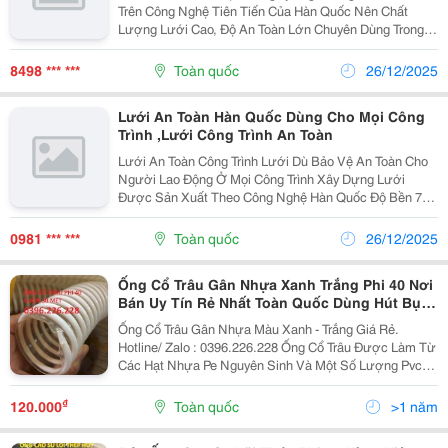
Trên Công Nghệ Tiên Tiến Của Hàn Quốc Nên Chất
Lượng Lưới Cao, Độ An Toàn Lớn Chuyên Dùng Trong
Các Công Trình Xây Dựng. Thông Số: Kích Thước: 2-3-
4M X 50M Mắt: 2.5-5Cm Màu: Xanh Lá, Cam,...
8498 *** ***
Toàn quốc
26/12/2025
Lưới An Toàn Hàn Quốc Dùng Cho Mọi Công
Trình ,Lưới Công Trình An Toàn
Lưới An Toàn Công Trình Lưới Dù Bảo Vệ An Toàn Cho
Người Lao Động Ở Mọi Công Trình Xây Dựng Lưới
Được Sản Xuất Theo Công Nghệ Hàn Quốc Độ Bền 7
Năm Kt:4Mx50M,2Mx50M Mắt Lưới 2,5Cm Và 5Cm
Màu Sắc :Xanh Lá,Xanh Dương Và Vàng Hàng L
0981 *** ***
Toàn quốc
26/12/2025
Ống Cổ Trâu Gân Nhựa Xanh Trắng Phi 40 Nơi
Bán Uy Tín Rẻ Nhất Toàn Quốc Dùng Hút Bụi
Trấu.
Ống Cổ Trâu Gân Nhựa Màu Xanh - Trắng Giá Rẻ.
Hotline/ Zalo : 0396.226.228 Ống Cổ Trâu Được Làm Từ
Các Hạt Nhựa Pe Nguyên Sinh Và Một Số Lượng Pvc
Tổng Hợp Đảm Bảo Dộ An Toàn Dẻo Dai , Độ Bền Cao
Khi Sử Dụng . _ Màu Sắc : Xanh , Trắng _Ống Cổ...
₫
120.000
Toàn quốc
>1 năm