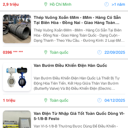
&Ldquo;Acrylonitrile Butadiene Styrene&Ldquo;
2,9 triệu
Hồ Chí Minh
>1 năm
&Ndash; Một Loại Nhựa...
Thép Vuông Xoắn 6Mm - 8Mm - Hàng Có Sẵn
Tại Biên Hòa - Đồng Nai - Giao Hàng Toàn
Quốc
Thép Vuông Xoắn 6Mm - 8Mm - Hàng Có Sẵn Tại Biên
Hòa - Đồng Nai - Giao Hàng Toàn Quốc - Dạng Cuộn -
Dạng Thanh - Theo Yêu Cầu. - Đường Kính: 2 Loại 6Mm
&Amp; 8Mm. - Hàng Mới 100%. - Giá Tốt Nhất Thị
Trường. - Giao Hàng Toàn Quốc Hoặc Lấy...
0396 *** ***
Toàn quốc
22/09/2025
Van Bướm Điều Khiển Điện Hàn Quốc
Van Bướm Điều Khiển Điện Hàn Quốc Là Thiết Bị Tự
Động Hóa Tiên Tiến, Kết Hợp Giữa Thân Van Bướm
(Butterfly Valve) Và Bộ Điều Khiển Điện (Electric
Actuator) Được Sản Xuất Tại Hàn Quốc. Dòng Van Này
Được Tin Dùng Rộng Rãi Nhờ Khả Năng Vận Hành
1 triệu
Toàn quốc
04/12/2025
Chính...
Van Điện Từ Nhập Giá Tốt Toàn Quốc Dòng Vl-
5-1/8-B Festo
Van Vl-5-1/8-B Thường Được Dùng Để Điều Khiển -