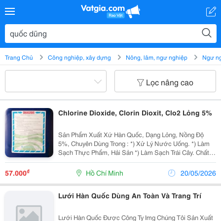
Trang Chủ
Công nghiệp, xây dựng
Nông, lâm, ngư nghiệp
Ngư n
Lọc nâng cao
Chlorine Dioxide, Clorin Dioxit, Clo2 Lỏng 5%
Sản Phẩm Xuất Xứ Hàn Quốc, Dạng Lỏng, Nồng Độ
5%, Chuyên Dùng Trong : *) Xử Lý Nước Uống. *) Làm
Sạch Thực Phẩm, Hải Sản *) Làm Sạch Trái Cây. Chất
Này Có Tác Dụng Làm Sạch Trái Cây, Trái Cây Không Bị
Biến Màu Khi Bảo Quản Lâu Ngày. Sản...
₫
57.000
Hồ Chí Minh
20/05/2026
Lưới Hàn Quốc Dùng An Toàn Và Trang Trí
Lưới Hàn Quốc Được Công Ty Img Chúng Tôi Sản Xuất