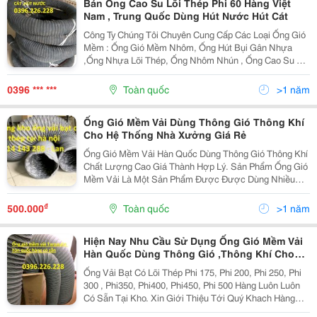
Bán Ống Cao Su Lõi Thép Phi 60 Hàng Việt
Nam , Trung Quốc Dùng Hút Nước Hút Cát
Công Ty Chúng Tôi Chuyên Cung Cấp Các Loại Ống Gió
Mềm : Ống Gió Mềm Nhôm, Ống Hút Bụi Gân Nhựa
,Ống Nhựa Lõi Thép, Ống Nhôm Nhún , Ống Cao Su Lõi
Thép, Ống Cao Su Bố Vải... Giới Thiệu Sản Phẩm Ống
Cao Su Lõi Thép D60 Ống Cao Su Lõi Thép Là Sản...
0396 *** ***
Toàn quốc
>1 năm
Ống Gió Mềm Vải Dùng Thông Gió Thông Khí
Cho Hệ Thống Nhà Xưởng Giá Rẻ
Ống Gió Mềm Vải Hàn Quốc Dùng Thông Gió Thông Khí
Chất Lượng Cao Giá Thành Hợp Lý. Sản Phẩm Ống Gió
Mềm Vải Là Một Sản Phẩm Được Được Dùng Nhiều
Trong Các Hệ Thống Như Hệ Thống Thông Gió, Hệ
Thống Dẫn Khí, Hệ Thống Dẫn Hơi,&Hellip; Chúng Có
₫
500.000
Toàn quốc
>1 năm
Nhiều...
Hiện Nay Nhu Cầu Sử Dụng Ống Gió Mềm Vải
Hàn Quốc Dùng Thông Gió ,Thông Khí Cho
Các Tòa Nhà Rất Đa Dạng.
Ống Vải Bạt Có Lõi Thép Phi 175, Phi 200, Phi 250, Phi
300 , Phi350, Phi400, Phi450, Phi 500 Hàng Luôn Luôn
Có Sẵn Tại Kho. Xin Giới Thiệu Tới Quý Khach Hàng
Sản Phẩm Của Chúng Tôi Ống Gió Mềm Vải Không Bảo