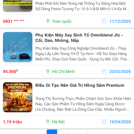
Phân Phối Khí Nén Trong Hệ Thống Tự Động Hóa Một
Số Dòng Festo Tương Tự: Vl-5-1/8-B Mfh-5-1/4-Ex Mfh-
5-1/8-B Vl-5-1/8-B-Ex Vl-5-3/8-B-Ex Mfh-5-1/8-S Mfh-5-
1/4-B-Ex Vl-5-1/4-B-Ex Mfh-5-1/4-S...
0931 *** ***
Toàn quốc
11/12/2025
Phụ Kiện Máy Xay Sinh Tố Omniblend Jtc -
Cối, Dao, Nhông, Nắp
Phụ Kiện Máy Xay Công Nghiệp Omniblend Jtc - Thay
Ngay Lấy Liền Trong 1H Ở Tp Hcm - Hỗ Trợ Giao Hàng
Miễn Phí, Ship Cod Toàn Quốc - Dụng Cụ Mở Cối, Tháo
Lưỡi Dao: 75.000 - Que Khuấy: 95.000 - Nhông: 180.000
- Lưỡi Dao 6 Cánh Thép: 350.000...
₫
95.000
Hồ Chí Minh
23/02/2026
Điều Gì Tạo Nên Giá Trị Hồng Sâm Premium
Trong Thị Trường Thực Phẩm Chăm Sóc Sức Khỏe Hiện
Nay, Các Sản Phẩm Từ Hồng Sâm Ngày Càng Được
Ưa Chuộng, Đặc Biệt Là Dòng Cao Cấp. Nhiều Người
Khi Tìm Hiểu Thường Bắt Gặp Các Sản Phẩm Như
Nước Hồng Sâm Hàn Quốc Dạng Gói Với Mức Giá Khá
1,19 triệu
Hà Nội
16/04/2026
Cao Và Đặt Ra...