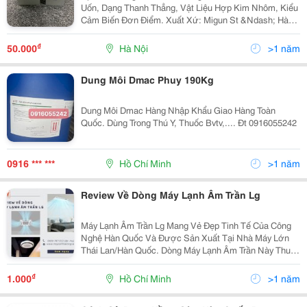
Uốn, Dạng Thanh Thẳng, Vật Liệu Hợp Kim Nhôm, Kiểu
Cảm Biến Đơn Điểm. Xuất Xứ: Migun St &Ndash; Hàn
Quốc. Dòng Sản Phẩm Load Cell Spl Ứng Dụng Rộng
Rãi Trong Ngành Cân Điện Tử Với Độ Chính Xác Cao...
₫
50.000
Hà Nội
>1 năm
Dung Môi Dmac Phuy 190Kg
Dung Môi Dmac Hàng Nhập Khẩu Giao Hàng Toàn
Quốc. Dùng Trong Thú Y, Thuốc Bvtv,.... Đt 0916055242
0916 *** ***
Hồ Chí Minh
>1 năm
Review Về Dòng Máy Lạnh Âm Trần Lg
Máy Lạnh Âm Trần Lg Mang Vẻ Đẹp Tinh Tế Của Công
Nghệ Hàn Quốc Và Được Sản Xuất Tại Nhà Máy Lớn
Thái Lan/Hàn Quốc. Dòng Máy Lạnh Âm Trần Này Thu
Hút Người Tiêu Dùng Khi Có Giá Thành Rẻ Dù Đến Từ
Thương Hiệu Nổi Tiếng Trên Thế Giới. Trong Bài Viết
₫
1.000
Hồ Chí Minh
>1 năm
Này