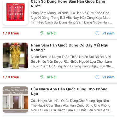
Cách Sử Dụng Hồng Sâm Hàn Quốc Dạng
Nước
Hồng Sâm Mang Lại Nhiều Lợi Ích Về Sức Khỏe Cho
Người Dùng. Trong Bài Viết Này, Hãy Cùng Koja Mart
Tìm Hiểu Cách Sử Dụng Hồng Sâm Dạng Nước Hàn
Quốc Và Lưu Ý Để Sản Phẩm Phát Huy Hiệu Quả Tốt
Nhất Nhé! Hồng Sâm Dạng Nước Là Gì ? Nước Hồng
1,19 triệu
Hà Nội
>1 năm
Sâm...
Nhân Sâm Hàn Quốc Dùng Có Gây Mất Ngủ
Không?
Nhân Sâm Là Dược Thảo Thiên Nhiên Đại Bổ Đối Với
Sức Khỏe Nên Được Rất Nhiều Người Lựa Chọn Làm
Thực Phẩm Bổ Sung Dinh Dưỡng Hàng Ngày. Tuy Nhiên
Nhiều Người Vẫn Không Biết Rằng Việc Sử Dụng Nhân
Sâm Có Gây Mất Ngủ Không Và Làm Sao Để Sử Dụng
1,19 triệu
Hà Nội
>1 năm
Một...
Cửa Nhựa Abs Hàn Quốc Dùng Cho Phòng
Ngủ
Cửa Nhựa Abs Hàn Quốc Dùng Cho Phòng Ngủ Như
Thế Nào? Cửa Nhựa Abs Hàn Quốc Dùng Cho Phòng
Ngủ Là Loại Cửa Được Làm Từ Chất Liệu Nhựa Abs
Nhập Khẩu Từ Hàn Quốc. Abs Là Viết Tắt Của