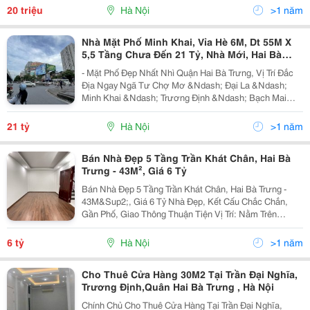
3,2M. - Cửa Hàng Ở Tầng 1 Có Gác Xếp...
20 triệu
Hà Nội
>1 năm
Nhà Mặt Phố Minh Khai, Vỉa Hè 6M, Dt 55M X
5,5 Tầng Chưa Đến 21 Tỷ, Nhà Mới, Hai Bà
Trưng
- Mặt Phố Đẹp Nhất Nhì Quận Hai Bà Trưng, Vị Trí Đắc
Địa Ngay Ngã Tư Chợ Mơ &Ndash; Đại La &Ndash;
Minh Khai &Ndash; Trương Định &Ndash; Bạch Mai
Kinh Doanh Sầm Uất - Vỉa Hè Rộng Như Sân Bóng,
Đoạn Đẹp Nhất Phố Minh Khai Đường Thông Hai Chiều,
21 tỷ
Hà Nội
>1 năm
Ô Tô...
Bán Nhà Đẹp 5 Tầng Trần Khát Chân, Hai Bà
Trưng - 43M², Giá 6 Tỷ
Bán Nhà Đẹp 5 Tầng Trần Khát Chân, Hai Bà Trưng -
43M&Sup2;, Giá 6 Tỷ Nhà Đẹp, Kết Cấu Chắc Chắn,
Gần Phố, Giao Thông Thuận Tiện Vị Trí: Nằm Trên
Đường Trần Khát Chân, Khu Vực Quy Hoạch Ổn Định,
Quận Hai Bà Trưng. Gần Phố, Gần Nhiều Trường Đại...
6 tỷ
Hà Nội
>1 năm
Cho Thuê Cửa Hàng 30M2 Tại Trần Đại Nghĩa,
Trương Định,Quân Hai Bà Trưng , Hà Nội
Chính Chủ Cho Thuê Cửa Hàng Tại Trần Đại Nghĩa,