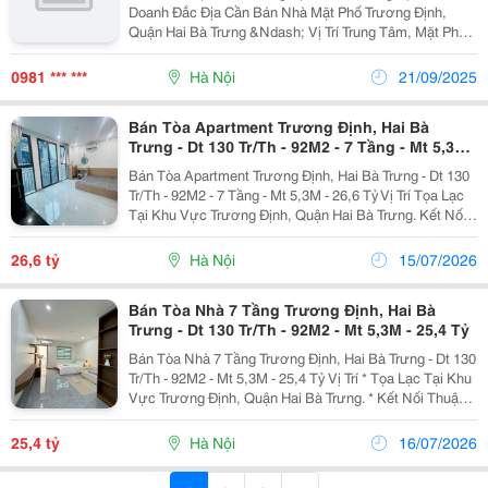
Doanh Đắc Địa Cần Bán Nhà Mặt Phố Trương Định,
Quận Hai Bà Trưng &Ndash; Vị Trí Trung Tâm, Mặt Phố
Lớn, Vỉa Hè Rộng, Kinh Doanh Cực Tốt. &Ndash; Diện
Tích: 43M&Sup2;, Mặt Tiền Rộng Đẹp, Nhà Xây 4...
0981 *** ***
Hà Nội
21/09/2025
Bán Tòa Apartment Trương Định, Hai Bà
Trưng - Dt 130 Tr/Th - 92M2 - 7 Tầng - Mt 5,3M -
26,6 Tỷ
Bán Tòa Apartment Trương Định, Hai Bà Trưng - Dt 130
Tr/Th - 92M2 - 7 Tầng - Mt 5,3M - 26,6 Tỷ Vị Trí Tọa Lạc
Tại Khu Vực Trương Định, Quận Hai Bà Trưng. Kết Nối
Thuận Tiện Trương Định, Đại La, Minh Khai Và Các
Tuyến Đường Trung Tâm. Gần...
26,6 tỷ
Hà Nội
15/07/2026
Bán Tòa Nhà 7 Tầng Trương Định, Hai Bà
Trưng - Dt 130 Tr/Th - 92M2 - Mt 5,3M - 25,4 Tỷ
Bán Tòa Nhà 7 Tầng Trương Định, Hai Bà Trưng - Dt 130
Tr/Th - 92M2 - Mt 5,3M - 25,4 Tỷ Vị Trí * Tọa Lạc Tại Khu
Vực Trương Định, Quận Hai Bà Trưng. * Kết Nối Thuận
Tiện Trương Định, Đại La, Minh Khai Và Các Tuyến
Đường Trung Tâm. * Gần Nhiều...
25,4 tỷ
Hà Nội
16/07/2026