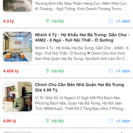
Trương Định-Hbt Siêu Phẩm Hàng Cực Hiếm Nhà Cực
Kì Thoáng. - Ngõ Thông- Kinh Doanh Thoáng Trước
Sau, Nhà Tr Ư Ơng Định, Quận Hai Bà Trưng! Thiêt Kế 5
Tầng. T1 : Khách + Vs - Để Xe , T2: 2Pn Ngủ +Vs
4,3 tỷ
Hà Nội
>1 năm
Nhỉnh 4 Tỷ - Hộ Khẩu Hai Bà Trưng- Gần Chợ -
40M2 - 6 Ngủ - Full Nội Thất - Ở Sướng
Nhỉnh 4 Tỷ - Hộ Khẩu Hai Bà Trưng- Gần Chợ - 40M2 - 6
Ngủ - Full Nội Thất - Ở Sướng ❤ Chính Chủ Anh Vinh
Bán Nhà Quận Hai Bà Trưng, Gia Đình Anh Làm Ăn Có
Lộc Nên Chuyển Sang Căn Nhà To Hơn, Căn Nhà Đẹp
Và Rất Tâm Huyết Của 2 Vợ Chồng Anh Nhưng Phải...
4,456 tỷ
Hà Nội
>1 năm
Chính Chủ Cần Bán Nhà Quận Hai Bà Trưng
Giá 4.99 Tỷ
Vị Trí: Nhà Số 10 Ngách 47 Ngõ 459 Phố Bạch Mai,
Phường Bạch Mai, Quận Hai Bà Trưng, Hà Nội.diện
Tích 38M&Sup2;.Thiết Kế 3 Tầng Bao Gồm 2 Phòng
Ngủ, 2 Wc.nhà 2 Mặt Tiền Thoáng Mát.sân Trước Nhà
Rộng, Có Thể Chứa Được 10 Xe Máy.oto Vào Cách Ngõ
4,99 tỷ
Hà Nội
>1 năm
20 -...