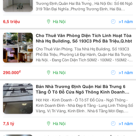
Trương Định,Quân Hai Bà Trưng , Hà Nội Đc: Số 66 Ngõ
319 Trần Đại Nghĩa ,Phường Trương Định, Hai Bà
Trưng, Hà Nội. - Diện Tích 30M2; - Mặt Tiền 3.2M - Nhà
Mới Xây Sạch Đẹp - Trước Nhà Có Sân Rộng...
6,5 triệu
Hà Nội
>1 năm
Cho Thuê Văn Phòng Diện Tích Linh Hoạt Tòa
Nhà Hq Building, Số 193C3 Phố Bà Triệu,Q.hbt
Cho Thuê Văn Phòng. Tòa Nhà Hq Building, Số 193C3
Phố Bà Triệu, Phường Lê Đại Hành, Quận Hai Bà Trưng,
Hà Nội. - Đang Còn Diện Tích 50M2 - 100M2 - 150M2 -
200M2 Của Tầng 8 Và Tầng 9. - Tòa Nhà Có Vị Trí Trung
Tâm Thuận Lợi Và Đắc Địa - Phục Vụ...
₫
290.000
Hà Nội
>1 năm
Bán Nhà Trương Định Quận Hai Bà Trưng 6
Tầng Ô Tô Đỗ Cửa Ngõ Thông Kinh Doanh
Đỉnh Giá 7,5 Tỷ
Hót Hót - Kinh Doanh - Ô Tô 5T Đỗ Cửa - Ngõ Thông -
Kinh Doanh Đỉnh - Nhà Đẹp 6 Tầng - Lung Linh Thông Số
Vàng, Vị Trí Vàng, Kinh Đỉnh . Nhà 6 Tầng Mới Đẹp,
Tầng 1 Kinh Doanh , Tầng 2,3,4,5,6 Đầy Đủ Công Năng
Tiện Ích. Khu Vực An Ninh Tốt , Ngõ...
7,5 tỷ
Hà Nội
>1 năm