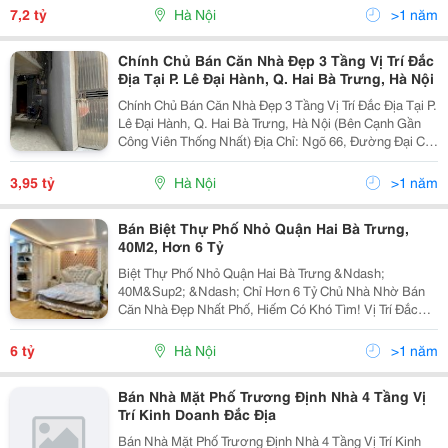
Trưng, Ngõ Rộng Thoáng, Khu Dân Trí Cao, Phù Hợp...
7,2 tỷ
Hà Nội
>1 năm
Chính Chủ Bán Căn Nhà Đẹp 3 Tầng Vị Trí Đắc
Địa Tại P. Lê Đại Hành, Q. Hai Bà Trưng, Hà Nội
Chính Chủ Bán Căn Nhà Đẹp 3 Tầng Vị Trí Đắc Địa Tại P.
Lê Đại Hành, Q. Hai Bà Trưng, Hà Nội (Bên Cạnh Gần
Công Viên Thống Nhất) Địa Chỉ: Ngõ 66, Đường Đại Cồ
Việt, Phường Lê Đại Hành, Quận Hai Bà Trưng, Hà Nội
Diện Tích: 20M2 Giá Bán: 3 Tỷ 950Tr...
3,95 tỷ
Hà Nội
>1 năm
Bán Biệt Thự Phố Nhỏ Quận Hai Bà Trưng,
40M2, Hơn 6 Tỷ
Biệt Thự Phố Nhỏ Quận Hai Bà Trưng &Ndash;
40M&Sup2; &Ndash; Chỉ Hơn 6 Tỷ Chủ Nhà Nhờ Bán
Căn Nhà Đẹp Nhất Phố, Hiếm Có Khó Tìm! Vị Trí Đắc
Địa: Khu Vực Trần Khát Chân &Ndash; Lò Đúc - Kim
Ngưu, Gần Trung Tâm Hoàn Kiếm. Diện Tích
6 tỷ
Hà Nội
>1 năm
40M&Sup2;, Xây...
Bán Nhà Mặt Phố Trương Định Nhà 4 Tầng Vị
Trí Kinh Doanh Đắc Địa
Bán Nhà Mặt Phố Trương Định Nhà 4 Tầng Vị Trí Kinh