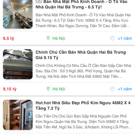
�� Bán Nhà Mặt Phố Kinh Doanh - Ô Tô Vào
Nhà Quận Hai Bà Trưng - 6.5 Tỷ!
Bán Nhà Mặt Phố Kinh Doanh - Ô Tô Vào Nhà Quận Hai
Bà Trưng - 6.5 Tỷ! Diện Tích: 50M2 X 4 Tầng. Khu Vực
Thanh Nhàn, Bùi Ngọc Dương, Dân Trí Cao, Sầm Uất
Ngày Đêm. Kinh Doanh Đa Dạng. Thiết Kế: Tầng 1:
Phòng Khách, Phòng Ngủ, Khu Bán Hàng,...
6,5 tỷ
Hà Nội
>1 năm
Chính Chủ Cần Bán Nhà Quận Hai Bà Trưng
Giá 9.15 Tỷ
Chính Chủ Không Có Nhu Cầu Ở Cần Bán Gấp Căn Nhà
Sau :Địa Chỉ : Số 3 Ngõ 365, Phố Vọng, Quận Hai Bà
Trưng, Hà Nội.diện Tích Nhà Đất 43M2.Mặt Tiền
3.8M.thiết Kế Gồm 4 Phòng Ngủ, 1 Phòng Thờ, 1 Phòng
Khách.nhà Cách Phố Vọng 10M, Cách Đường Giải
9,15 tỷ
Hà Nội
>1 năm
Phóng...
Hot.hot Nhà Siêu Đẹp Phố Kim Ngưu 46M2 X 4
Tầng 7.2 Tỷ
Cần Tiền Chị Chủ Gửi Bán Gấp Nhà Nguyên Căn Phố
Kim Ngưu Quận Hai Bà Trưng. Diện Tích 50M2 4 Tầng
Mặt Tiền 4M, Ngõ Xe 3 Gác, &Ndash; Không Lỗi Phong
Thủy. Giá Chủ Chào Nhỉnh 6 Tỷ. * Nhà Quận Hai Bà