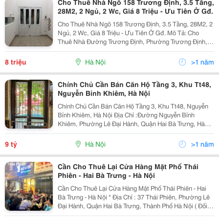
Cho Thuê Nhà Ngõ 158 Trương Định, 3.5 Tầng,
28M2, 2 Ngủ, 2 Wc, Giá 8 Triệu - Ưu Tiên Ở Gđ.
Cho Thuê Nhà Ngõ 158 Trương Định, 3.5 Tầng, 28M2, 2
Ngủ, 2 Wc, Giá 8 Triệu - Ưu Tiên Ở Gđ. Mô Tả: Cho
Thuê Nhà Đường Trương Định, Phường Trương Định,
Quận Hai Bà Trưng, Hà Nội Diện Tích Đất: 28 M&Sup2;*
3.5 Tầng 1 Lửng 2 Phòng Ngủ 2 Wc 02 Mặt...
8 triệu
Hà Nội
>1 năm
Chính Chủ Cần Bán Căn Hộ Tầng 3, Khu Tt48,
Nguyễn Bỉnh Khiêm, Hà Nội
Chính Chủ Cần Bán Căn Hộ Tầng 3, Khu Tt48, Nguyễn
Bỉnh Khiêm, Hà Nội Địa Chỉ :Đường Nguyễn Bỉnh
Khiêm, Phường Lê Đại Hành, Quận Hai Bà Trưng, Hà
Nội Diện Tích Gộp Của 2 Căn Số 301&Amp;302 Là
95M2 Giá Bán :9 Tỷ Kết Cấu :Căn Hộ Đôi Tầng 3, Căn
9 tỷ
Hà Nội
>1 năm
Đầu...
Cần Cho Thuê Lại Cửa Hàng Mặt Phố Thái
Phiên - Hai Bà Trưng - Hà Nội
Cần Cho Thuê Lại Cửa Hàng Mặt Phố Thái Phiên - Hai
Bà Trưng - Hà Nội * Địa Chỉ : 37 Thái Phiên, Phường Lê
Đại Hành, Quận Hai Bà Trưng, Thành Phố Hà Nội ( Đối
Diện Vincom Bà Triệu). - Diện Tích : 15M2 - Mặt Tiền