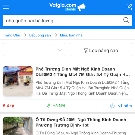
Trang Chủ
Bất động sản
Mua, bán nhà
Lọc nâng cao
Phố Trương Định Mặt Ngõ Kinh Doanh
Dt:50M2 4 Tầng Mt:4.7M Giá : 5.4 Tỷ Quận Hai
Bà Trưng
Phố Trương Định Mặt Ngõ Kinh Doanh Dt:50M2 4 Tầng
Mt:4.7M Giá : 5.4 Tỷ Quận Hai Bà Trưngbán Nhà Quận
Hai Bà Trưng ,Mặt Ngõ Thông Kinh Doanh Buôn.hiện
Chủ Đang Cho Thuê Kinh Doanh,Ngõ Thông, Kinh
Doanh, Nhà Gần Mặt Phố.nhà Cũ Thiết Kế 3 Tầng, 1
5,4 tỷ
Hà Nội
>1 năm
Lửng.-
Ô Tô Dừng Đỗ 20M- Ngõ Thông Kinh Doanh-
Phường Trương Định-Hbt
Ô Tô Dừng Đỗ 20M- Ngõ Thông Kinh Doanh-Phường