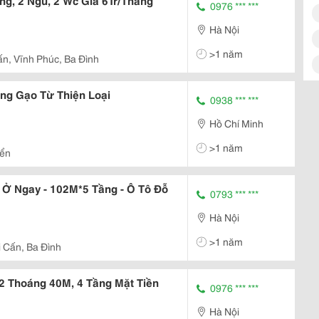
ng, 2 Ngủ, 2 Wc Giá 6Tr/Tháng
0976 *** ***
Hà Nội
>1 năm
ấn, Vĩnh Phúc, Ba Đình
ng Gạo Từ Thiện Loại
0938 *** ***
Hồ Chí Minh
>1 năm
iển
 Ở Ngay - 102M*5 Tầng - Ô Tô Đỗ
0793 *** ***
Hà Nội
>1 năm
i Cấn, Ba Đình
2 Thoáng 40M, 4 Tầng Mặt Tiền
0976 *** ***
Hà Nội