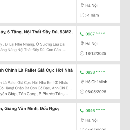
Hà Nội
>1 năm
y, 6 Tầng, Nội Thất Đầy Đủ, 53M2,
0987 *** ***
Hà Nội
y , Đi Lại Nhẹ Nhàng, Ở Sướng Lâu Dài
ầy Đủ, Cao Cấp ,
18/12/2025
 Đình, Dân
 Chính Là Pallet Giá Cực Hời Nhà
0933 *** ***
Hồ Chí Minh
Pallet Giá Cực Hời Nhà Em! ☎️ Nhấc
Bác, Anh Chị Em
06/05/2026
 Đâu?
yên Giáp, Tân Cang, P. Phước Tân,
n, Giang Văn Minh, Đốc Ngữ;
0946 *** ***
Hà Nội
24/05/2026