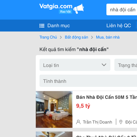
Danh mục
Liên hệ QC
Trang Chủ
Bất động sản
Mua, bán nhà
Kết quả tìm kiếm
"nhà đội cấn"
Bán Nhà Đội Cấn 50M 5 Tần
9,5 tỷ
Trần Thị Doanh
Đội C