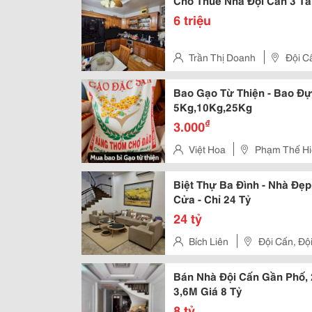
Cho Thuê Nhà Đội Cấn 3 Tầ
6 triệu
Trần Thị Doanh
Đội C
Bao Gạo Từ Thiện - Bao Đự
5Kg,10Kg,25Kg
₫
3.000
Việt Hoa
Phạm Thế H
Biệt Thự Ba Đình - Nhà Đẹp
Cửa - Chỉ 24 Tỷ
24 tỷ
Bích Liên
Đội Cấn, Độ
Bán Nhà Đội Cấn Gần Phố, 
3,6M Giá 8 Tỷ
8 tỷ