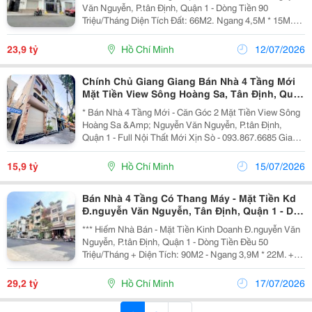
Văn Nguyễn, P.tân Định, Quận 1 - Dòng Tiền 90
Triệu/Tháng Diện Tích Đất: 66M2. Ngang 4,5M * 15M.
Hiện Trạng: Nhà Mới Thang Máy - Nội Thất Hiện Đại.
Pháp Lý: Hoàn Công Chuẩn Chỉnh. Chào: 23,9T -...
23,9 tỷ
Hồ Chí Minh
12/07/2026
Chính Chủ Giang Giang Bán Nhà 4 Tầng Mới
Mặt Tiền View Sông Hoàng Sa, Tân Định, Quận
1- Dt 9M*8M- Chỉ 15,9T Tl Giang Giang
* Bán Nhà 4 Tầng Mới - Căn Góc 2 Mặt Tiền View Sông
Hoàng Sa &Amp; Nguyễn Văn Nguyễn, P.tân Định,
Quận 1 - Full Nội Thất Mới Xịn Sò - 093.867.6685 Giang
Giang + Diện Tích: 43,2M2 - Ngang 3,6M Nở Hậu 9M *
8M. + Kết Cấu: 4 Tầng Mới Vào Ở Ngay. +...
15,9 tỷ
Hồ Chí Minh
15/07/2026
Bán Nhà 4 Tầng Có Thang Máy - Mặt Tiền Kd
Đ.nguyễn Văn Nguyễn, Tân Định, Quận 1 - Dt
Đẹp 4M*23M Vuông Vức - Hdt Đều 50Tr/Th -
*** Hiếm Nhà Bán - Mặt Tiền Kinh Doanh Đ.nguyễn Văn
Chính Chủ 1
Nguyễn, P.tân Định, Quận 1 - Dòng Tiền Đều 50
Triệu/Tháng + Diện Tích: 90M2 - Ngang 3,9M * 22M. +
Kết Cấu: 4 Tầng - Sân Thượng - Thang Máy - 11Pn. +
View Siêu Đỉnh Trước Nhà Là Chung Cư Horizon...
29,2 tỷ
Hồ Chí Minh
17/07/2026