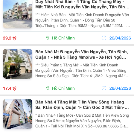
Duy Nhất Nhà Bán - 4 Tầng Có Thang Máy -
Mặt Tiền Kd Đ.nguyễn Văn Nguyễn, Tân Định,
Quận 1 - Dt 90M2 Ngang 4M*23M Vuông Đẹp -
*** Hiếm Nhà Bán - Mặt Tiền Kinh Doanh Đ.nguyễn Văn
Hdt Sẵn 50Tr/Th - Chính
Nguyễn, P.tân Định, Quận 1 - Dòng Tiền Đều 50
Triệu/Tháng + Diện Tích: 90M2 - Ngang 3,9M * 22M. +
Kết Cấu: 4 Tầng - Sân Thượng - Thang Máy - 11Pn. +
View Siêu Đỉnh Trước Nhà Là Chung Cư Horizon...
29,2 tỷ
Hồ Chí Minh
26/04/2026
Bán Nhà Mt Đ.nguyễn Văn Nguyễn, Tân Định,
Quận 1 - Nhà 5 Tầng Mmoiws - Xe Hơi Ngủ
Trong Nhà - View Sông Hoàng Sa Đẹp
*** Siêu Phẩm 5 Tầng Mới - Mặt Tiền Kinh Doanh
Đ.nguyễn Văn Nguyễn, Tân Định, Quận 1 - View Sông
Hoàng Sa Siêu Đẹp - Diện Tích: 41,3M2 - Ngang 4M *
10M. - Kết Cấu: 5 Tầng - Sân Thượng Trước &Amp;
Sau. - Mặt Đường 6M - Xe Hơi Ngủ Trong Nhà - Ngay...
17,4 tỷ
Hồ Chí Minh
26/04/2026
Bán Nhà 4 Tầng Mặt Tiền View Sông Hoàng
Sa, P.tân Định, Quận 1- Căn Góc 2 Mặt Tiền-
Chỉ 15,9T- Giang Giang Chính Chủ
* Bán Nhà 4 Tầng Mới - Căn Góc 2 Mặt Tiền View Sông
Hoàng Sa &Amp; Nguyễn Văn Nguyễn, P.tân Định,
Quận 1 - Full Nội Thất Mới Xịn Sò - 093.867.6685 Giang
Giang + Diện Tích: 43,2M2 - Ngang 3,6M Nở Hậu 9M *