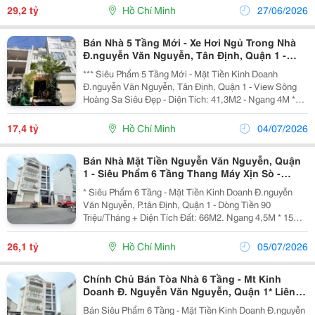
View Siêu Đỉnh Trước Nhà Là Chung Cư Horizon...
29,2 tỷ
Hồ Chí Minh
27/06/2026
Bán Nhà 5 Tầng Mới - Xe Hơi Ngủ Trong Nhà
Đ.nguyễn Văn Nguyễn, Tân Định, Quận 1 -
Chính Chủ Lh Giang Giang:
*** Siêu Phẩm 5 Tầng Mới - Mặt Tiền Kinh Doanh
Đ.nguyễn Văn Nguyễn, Tân Định, Quận 1 - View Sông
Hoàng Sa Siêu Đẹp - Diện Tích: 41,3M2 - Ngang 4M *
10M. - Kết Cấu: 5 Tầng - Sân Thượng Trước &Amp;
Sau. - Mặt Đường 6M - Xe Hơi Ngủ Trong Nhà - Ngay...
17,4 tỷ
Hồ Chí Minh
04/07/2026
Bán Nhà Mặt Tiền Nguyễn Văn Nguyễn, Quận
1 - Siêu Phẩm 6 Tầng Thang Máy Xịn Sò -
Dòng Tiền Thuê Siêu Đỉnh 90 Triệu/Tháng
* Siêu Phẩm 6 Tầng - Mặt Tiền Kinh Doanh Đ.nguyễn
Văn Nguyễn, P.tân Định, Quận 1 - Dòng Tiền 90
Triệu/Tháng + Diện Tích Đất: 66M2. Ngang 4,5M * 15M.
+ Hiện Trạng: Nhà Mới Thang Máy - Nội Thất Hiện Đại. +
Pháp Lý: Hoàn Công Chuẩn Chỉnh. + Chào:...
26,1 tỷ
Hồ Chí Minh
05/07/2026
Chính Chủ Bán Tòa Nhà 6 Tầng - Mt Kinh
Doanh Đ. Nguyễn Văn Nguyễn, Quận 1* Liên
Hệ Giang Giang:
Bán Siêu Phẩm 6 Tầng - Mặt Tiền Kinh Doanh Đ.nguyễn