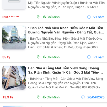
Mặt Tiền Nguyễn Văn Nguyễn Quận 1 Bán Nhà Mặt Tiền
Nguyễn Văn Nguyễn, P. Tân Định, Quận 1 - 60M2 Dt
60M2 / 9.2M X 10M Chủ Giảm Giá Chào Còn...
0937 *** ***
Hồ Chí Minh
>1 năm
* Bán Toà Nhà Siêu Khan Hiếm Góc 2 Mặt Tiền
Đường Nguyễn Văn Nguyễn - Đặng Tất, Quận
1.
* Bán Toà Nhà Siêu Khan Hiếm Góc 2 Mặt Tiền Đường
Nguyễn Văn Nguyễn - Đặng Tất, P.tân Định, Quận 1. -
Diện Tích: 6 Mét &Times; 11 Mét, Công Nhận 66M2.
Dtsd 512M2 Sàn. - Kết Cấu: 1 Hầm + 6 Tầng + Mct -
Hợp Đồng Thuê: 95 Triệu/ Tháng, Hd Hơn 2...
35 tỷ
Hồ Chí Minh
>1 năm
Bán Nhà 4 Tầng Mặt Tiền View Sông Hoàng
Sa, P.tân Định, Quận 1- Căn Góc 2 Mặt Tiền-
Chỉ 15,9T- Giang Giang Chính Chủ
* Bán Nhà 4 Tầng Mới - Căn Góc 2 Mặt Tiền View Sông
Hoàng Sa &Amp; Nguyễn Văn Nguyễn, P.tân Định,
Quận 1 - Full Nội Thất Mới Xịn Sò - 093.867.6685 Giang
Giang + Diện Tích: 43,2M2 - Ngang 3,6M Nở Hậu 9M *
8M. + Kết Cấu: 4 Tầng Mới Vào Ở Ngay. +...
15,9 tỷ
Hồ Chí Minh
26/04/2026