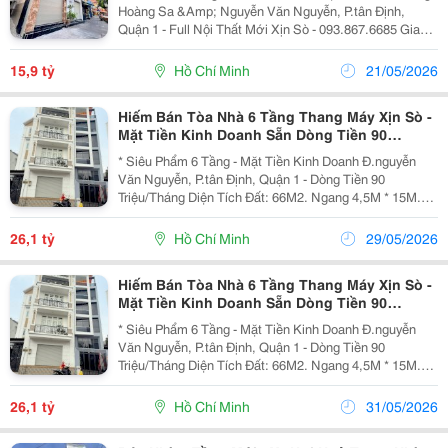
Giang Giá
Hoàng Sa &Amp; Nguyễn Văn Nguyễn, P.tân Định,
Quận 1 - Full Nội Thất Mới Xịn Sò - 093.867.6685 Giang
Giang + Diện Tích: 43,2M2 - Ngang 3,6M Nở Hậu 9M *
8M. + Kết Cấu: 4 Tầng Mới Vào Ở Ngay. +...
15,9 tỷ
Hồ Chí Minh
21/05/2026
Hiếm Bán Tòa Nhà 6 Tầng Thang Máy Xịn Sò -
Mặt Tiền Kinh Doanh Sẵn Dòng Tiền 90
Triệu/Tháng - Mặt Tiền Nguyễn Văn Nguyễn,
* Siêu Phẩm 6 Tầng - Mặt Tiền Kinh Doanh Đ.nguyễn
Quận 1
Văn Nguyễn, P.tân Định, Quận 1 - Dòng Tiền 90
Triệu/Tháng Diện Tích Đất: 66M2. Ngang 4,5M * 15M.
Hiện Trạng: Nhà Mới Thang Máy - Nội Thất Hiện Đại.
Pháp Lý: Hoàn Công Chuẩn Chỉnh. Chào: 26,1T -...
26,1 tỷ
Hồ Chí Minh
29/05/2026
Hiếm Bán Tòa Nhà 6 Tầng Thang Máy Xịn Sò -
Mặt Tiền Kinh Doanh Sẵn Dòng Tiền 90
Triệu/Tháng - Mặt Tiền Nguyễn Văn Nguyễn,
* Siêu Phẩm 6 Tầng - Mặt Tiền Kinh Doanh Đ.nguyễn
Quận 1
Văn Nguyễn, P.tân Định, Quận 1 - Dòng Tiền 90
Triệu/Tháng Diện Tích Đất: 66M2. Ngang 4,5M * 15M.
Hiện Trạng: Nhà Mới Thang Máy - Nội Thất Hiện Đại.
Pháp Lý: Hoàn Công Chuẩn Chỉnh. Chào: 26,1T -...
26,1 tỷ
Hồ Chí Minh
31/05/2026