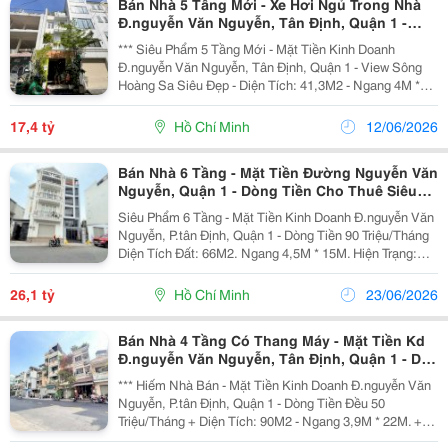
Bán Nhà 5 Tầng Mới - Xe Hơi Ngủ Trong Nhà
Đ.nguyễn Văn Nguyễn, Tân Định, Quận 1 -
Chính Chủ Lh Giang Giang:
*** Siêu Phẩm 5 Tầng Mới - Mặt Tiền Kinh Doanh
Đ.nguyễn Văn Nguyễn, Tân Định, Quận 1 - View Sông
Hoàng Sa Siêu Đẹp - Diện Tích: 41,3M2 - Ngang 4M *
10M. - Kết Cấu: 5 Tầng - Sân Thượng Trước &Amp;
Sau. - Mặt Đường 6M - Xe Hơi Ngủ Trong Nhà - Ngay...
17,4 tỷ
Hồ Chí Minh
12/06/2026
Bán Nhà 6 Tầng - Mặt Tiền Đường Nguyễn Văn
Nguyễn, Quận 1 - Dòng Tiền Cho Thuê Siêu
Đỉnh 90 Triệu/Tháng
Siêu Phẩm 6 Tầng - Mặt Tiền Kinh Doanh Đ.nguyễn Văn
Nguyễn, P.tân Định, Quận 1 - Dòng Tiền 90 Triệu/Tháng
Diện Tích Đất: 66M2. Ngang 4,5M * 15M. Hiện Trạng:
Nhà Mới Thang Máy - Nội Thất Hiện Đại. Pháp Lý: Hoàn
Công Chuẩn Chỉnh. Chào: 26,1T -...
26,1 tỷ
Hồ Chí Minh
23/06/2026
Bán Nhà 4 Tầng Có Thang Máy - Mặt Tiền Kd
Đ.nguyễn Văn Nguyễn, Tân Định, Quận 1 - Dt
Đẹp 4M*23M Vuông Vức - Hdt Đều 50Tr/Th -
*** Hiếm Nhà Bán - Mặt Tiền Kinh Doanh Đ.nguyễn Văn
Chính Chủ 1
Nguyễn, P.tân Định, Quận 1 - Dòng Tiền Đều 50
Triệu/Tháng + Diện Tích: 90M2 - Ngang 3,9M * 22M. +
Kết Cấu: 4 Tầng - Sân Thượng - Thang Máy - 11Pn. +