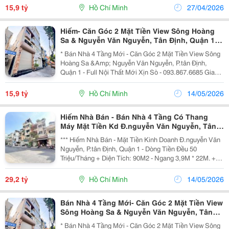
8M. + Kết Cấu: 4 Tầng Mới Vào Ở Ngay. +...
15,9 tỷ
Hồ Chí Minh
27/04/2026
Hiếm- Căn Góc 2 Mặt Tiền View Sông Hoàng
Sa & Nguyễn Văn Nguyễn, Tân Định, Quận 1-
Chính Chủ Cần Bán Gấp Giang Giang- Chỉ
* Bán Nhà 4 Tầng Mới - Căn Góc 2 Mặt Tiền View Sông
15,9T Tl
Hoàng Sa &Amp; Nguyễn Văn Nguyễn, P.tân Định,
Quận 1 - Full Nội Thất Mới Xịn Sò - 093.867.6685 Giang
Giang + Diện Tích: 43,2M2 - Ngang 3,6M Nở Hậu 9M *
8M. + Kết Cấu: 4 Tầng Mới Vào Ở Ngay. +...
15,9 tỷ
Hồ Chí Minh
14/05/2026
Hiếm Nhà Bán - Bán Nhà 4 Tầng Có Thang
Máy Mặt Tiền Kd Đ.nguyễn Văn Nguyễn, Tân
Định, Quận 1 - Dt 4M*23M Vuong Đẹp - Hdt
*** Hiếm Nhà Bán - Mặt Tiền Kinh Doanh Đ.nguyễn Văn
50Tr/Th - Giang Giang
Nguyễn, P.tân Định, Quận 1 - Dòng Tiền Đều 50
Triệu/Tháng + Diện Tích: 90M2 - Ngang 3,9M * 22M. +
Kết Cấu: 4 Tầng - Sân Thượng - Thang Máy - 11Pn. +
View Siêu Đỉnh Trước Nhà Là Chung Cư Horizon...
29,2 tỷ
Hồ Chí Minh
14/05/2026
Bán Nhà 4 Tầng Mới- Căn Góc 2 Mặt Tiền View
Sông Hoàng Sa & Nguyễn Văn Nguyễn, Tân
Định, Quận 1- Chỉ 15,9T Chính Chủ Giang
* Bán Nhà 4 Tầng Mới - Căn Góc 2 Mặt Tiền View Sông