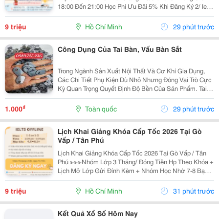
18:00 Đến 21:00 Học Phí Ưu Đãi 5% Khi Đăng Ký 2/ Ielts
Basic Tối 3 5 7 Khai Giảng: 07//07/2026 Khung Giờ:
18:00 Đến 21:00 ...
9 triệu
Hồ Chí Minh
29 phút trước
Công Dụng Của Tai Bàn, Vấu Bàn Sắt
Trong Ngành Sản Xuất Nội Thất Và Cơ Khí Gia Dụng,
Các Chi Tiết Phụ Kiện Dù Nhỏ Nhưng Đóng Vai Trò Cực
Kỳ Quan Trọng Quyết Định Độ Bền Của Sản Phẩm. Tai
Bàn Sắt (Hay Còn Gọi Là Tai Sắt Cho Bàn Ghế, Vấu Bàn
Sắt, Tai Khóa, Tai Khóa Sắt ) Chính Là Một...
₫
1.000
Toàn quốc
29 phút trước
Lịch Khai Giảng Khóa Cấp Tốc 2026 Tại Gò
Vấp / Tân Phú
Lịch Khai Giảng Khóa Cấp Tốc 2026 Tại Gò Vấp / Tân
Phú ≫≫≫Nhóm Lớp 3 Tháng/ Đóng Tiền Hp Theo Khóa +
Lịch Mở Lớp Gửi Đính Kèm + Nhóm Học Nhờ 7-8 Bạn/
Lớp + Giáo Trình Ielts Có Band Điểm Lộ Trình, Sách
Nước Ngoài Bám Sát + Chia Đều 4 Kỹ...
9 triệu
Hồ Chí Minh
31 phút trước
Kết Quả Xổ Số Hôm Nay