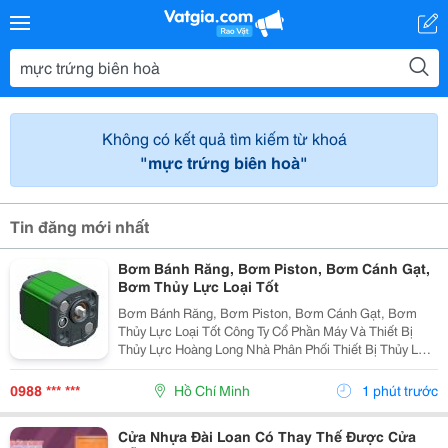
Không có kết quả tìm kiếm từ khoá
"mực trứng biên hoà"
Tin đăng mới nhất
Bơm Bánh Răng, Bơm Piston, Bơm Cánh Gạt,
Bơm Thủy Lực Loại Tốt
Bơm Bánh Răng, Bơm Piston, Bơm Cánh Gạt, Bơm
Thủy Lực Loại Tốt Công Ty Cổ Phần Máy Và Thiết Bị
Thủy Lực Hoàng Long Nhà Phân Phối Thiết Bị Thủy Lực
- Khí Nén Và Máy Móc Tự Động Hóa. Tư Vấn, Sửa
Chữa, Thi Công, Thiết Kế Hệ Thống Thủy Lực Nhanh
0988 *** ***
Hồ Chí Minh
1 phút trước
Thủy Lực...
Cửa Nhựa Đài Loan Có Thay Thế Được Cửa