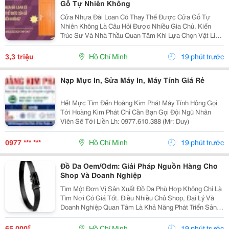
Gỗ Tự Nhiên Không
Cửa Nhựa Đài Loan Có Thay Thế Được Cửa Gỗ Tự
Nhiên Không Là Câu Hỏi Được Nhiều Gia Chủ, Kiến
Trúc Sư Và Nhà Thầu Quan Tâm Khi Lựa Chọn Vật Liệu
Cửa Cho Các Công Trình Hiện Đại. Trong Bối Cảnh Giá
Gỗ Tự Nhiên Ngày Càng Cao, Khai Thác Gỗ Gây Áp
3,3 triệu
Hồ Chí Minh
19 phút trước
Lực Lên...
Nạp Mực In, Sửa Máy In, Máy Tính Giá Rẻ
Hết Mực Tìm Đến Hoàng Kim Phát Máy Tính Hỏng Gọi
Tới Hoàng Kim Phát Chỉ Cần Bạn Gọi Đội Ngũ Nhân
Viên Sẽ Tới Liền Lh: 0977.610.388 (Mr: Duy)
0977 *** ***
Hồ Chí Minh
19 phút trước
Đồ Da Oem/Odm: Giải Pháp Nguồn Hàng Cho
Shop Và Doanh Nghiệp
Tìm Một Đơn Vị Sản Xuất Đồ Da Phù Hợp Không Chỉ Là
Tìm Nơi Có Giá Tốt. Điều Nhiều Chủ Shop, Đại Lý Và
Doanh Nghiệp Quan Tâm Là Khả Năng Phát Triển Sản
Phẩm, Duy Trì Nguồn Hàng Ổn Định Và Hỗ Trợ Lâu Dài.
Khi Làm Việc Trực Tiếp Với Đơn Vị Sản Xuất,...
₫
65.000
Hồ Chí Minh
19 phút trước