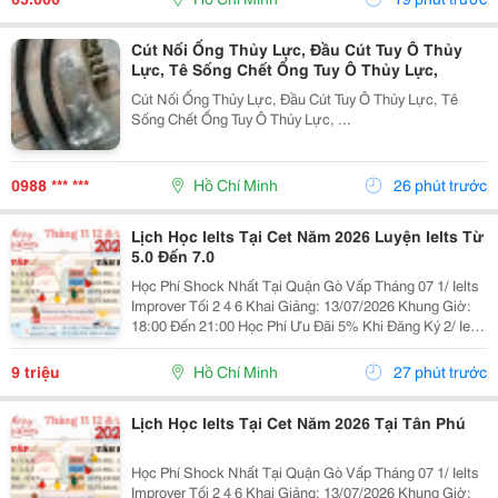
Cút Nối Ống Thủy Lực, Đầu Cút Tuy Ô Thủy
Lực, Tê Sống Chết Ống Tuy Ô Thủy Lực,
Cút Nối Ống Thủy Lực, Đầu Cút Tuy Ô Thủy Lực, Tê
Sống Chết Ống Tuy Ô Thủy Lực, ...
0988 *** ***
Hồ Chí Minh
26 phút trước
Lịch Học Ielts Tại Cet Năm 2026 Luyện Ielts Từ
5.0 Đến 7.0
Học Phí Shock Nhất Tại Quận Gò Vấp Tháng 07 1/ Ielts
Improver Tối 2 4 6 Khai Giảng: 13/07/2026 Khung Giờ:
18:00 Đến 21:00 Học Phí Ưu Đãi 5% Khi Đăng Ký 2/ Ielts
Basic Tối 3 5 7 Khai Giảng: 07//07/2026 Khung Giờ:
18:00 Đến 21:00 ...
9 triệu
Hồ Chí Minh
27 phút trước
Lịch Học Ielts Tại Cet Năm 2026 Tại Tân Phú
Học Phí Shock Nhất Tại Quận Gò Vấp Tháng 07 1/ Ielts
Improver Tối 2 4 6 Khai Giảng: 13/07/2026 Khung Giờ: