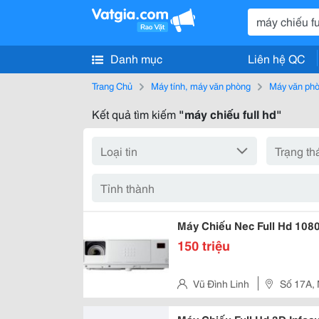
Danh mục
Liên hệ QC
Trang Chủ
Máy tính, máy văn phòng
Máy văn ph
Kết quả tìm kiếm
"máy chiếu full hd"
Máy Chiếu Nec Full Hd 108
150 triệu
Vũ Đình Linh
Số 17A, 