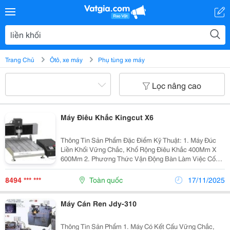
Trang Chủ
Ôtô, xe máy
Phụ tùng xe máy
Lọc nâng cao
Máy Điêu Khắc Kingcut X6
Thông Tin Sản Phẩm Đặc Điểm Kỹ Thuật: 1. Máy Đúc
Liền Khối Vững Chắc, Khổ Rộng Điêu Khắc 400Mm X
600Mm 2. Phương Thức Vận Động Bàn Làm Việc Cố
Định, Các Trục Chuyển Động. Vật Liệu Đưa Vào Có Thể
Dài Hơn Khổ Rộng Thực Khắc. 3. Bộ Điều Khiển Đa...
8494 *** ***
Toàn quốc
17/11/2025
Máy Cán Ren Jdy-310
Thông Tin Sản Phẩm 1. Máy Có Kết Cấu Vững Chắc,