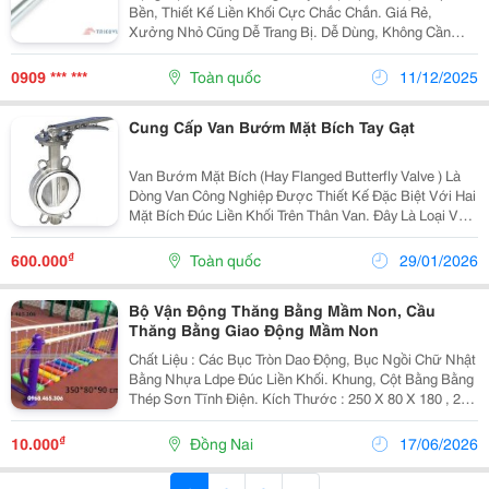
Bền, Thiết Kế Liền Khối Cực Chắc Chắn. Giá Rẻ,
Xưởng Nhỏ Cũng Dễ Trang Bị. Dễ Dùng, Không Cần
Hướng Dẫn. Liên Hệ 0909 678 754 Để Được Tư Vấn Và
Báo Giá Nhanh Chóng
0909 *** ***
Toàn quốc
11/12/2025
Cung Cấp Van Bướm Mặt Bích Tay Gạt
Van Bướm Mặt Bích (Hay Flanged Butterfly Valve ) Là
Dòng Van Công Nghiệp Được Thiết Kế Đặc Biệt Với Hai
Mặt Bích Đúc Liền Khối Trên Thân Van. Đây Là Loại Van
Cung Cấp Kết Nối Chắc Chắn, An Toàn Và Có Độ Kín
Tuyệt Đối Nhất, Lý Tưởng Cho Các Đường Ống...
₫
600.000
Toàn quốc
29/01/2026
Bộ Vận Động Thăng Bằng Mầm Non, Cầu
Thăng Bằng Giao Động Mầm Non
Chất Liệu : Các Bục Tròn Dao Động, Bục Ngồi Chữ Nhật
Bằng Nhựa Ldpe Đúc Liền Khối. Khung, Cột Bằng Bằng
Thép Sơn Tĩnh Điện. Kích Thước : 250 X 80 X 180 , 220
X 220 X 200 Sản Phẩm Đặt Hàng Từ 3 - 5 Ngày. Giáo
Dục Sớm Cho Bé Cảm Giác Và...
₫
10.000
Đồng Nai
17/06/2026