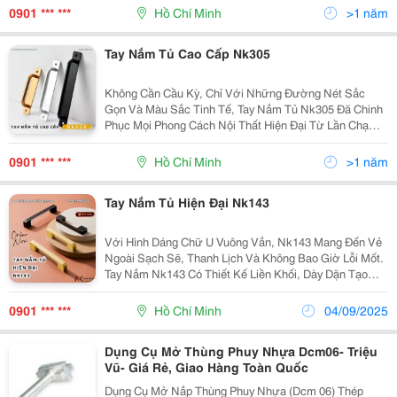
Nk235 Giúp Không Gian Thêm Gọn Gàng, Thanh
0901 *** ***
Hồ Chí Minh
>1 năm
Tay Nắm Tủ Cao Cấp Nk305
Không Cần Cầu Kỳ, Chỉ Với Những Đường Nét Sắc
Gọn Và Màu Sắc Tinh Tế, Tay Nắm Tủ Nk305 Đã Chinh
Phục Mọi Phong Cách Nội Thất Hiện Đại Từ Lần Chạm
Đầu Tiên. Thiết Kế Dạng Thanh Liền Khối Với Các Góc
Bo Mềm Mại, Mang Đến Cảm Giác Cầm Nắm Chắc
0901 *** ***
Hồ Chí Minh
>1 năm
Chắn,
Tay Nắm Tủ Hiện Đại Nk143
Với Hình Dáng Chữ U Vuông Vắn, Nk143 Mang Đến Vẻ
Ngoài Sạch Sẽ, Thanh Lịch Và Không Bao Giờ Lỗi Mốt.
Tay Nắm Nk143 Có Thiết Kế Liền Khối, Dày Dặn Tạo
Cảm Giác Vững Chãi Và Độ Bền Cao Khi Sử Dụng Lâu
Dài. Đây Là Sự Lựa Chọn Hoàn Hảo Cho Nh
0901 *** ***
Hồ Chí Minh
04/09/2025
Dụng Cụ Mở Thùng Phuy Nhựa Dcm06- Triệu
Vũ- Giá Rẻ, Giao Hàng Toàn Quốc
Dụng Cụ Mở Nắp Thùng Phuy Nhựa (Dcm 06) Thép