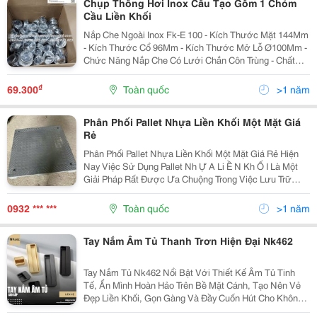
Chụp Thông Hơi Inox Cấu Tạo Gồm 1 Chỏm
Cầu Liền Khối
Nắp Che Ngoài Inox Fk-E 100 - Kích Thước Mặt 144Mm
- Kích Thước Cổ 96Mm - Kích Thước Mở Lỗ Ø100Mm -
Chức Năng Nắp Che Có Lưới Chắn Côn Trùng - Chất
Liệu Inox-201 - Hàng Mới 100% - Phân Phối Chính Hùng
Vương ====================== Xin Vui...
₫
69.300
Toàn quốc
>1 năm
Phân Phối Pallet Nhựa Liền Khối Một Mặt Giá
Rẻ
Phân Phối Pallet Nhựa Liền Khối Một Mặt Giá Rẻ Hiện
Nay Việc Sử Dụng Pallet Nh Ự A Li Ề N Kh Ố I Là Một
Giải Pháp Rất Được Ưa Chuộng Trong Việc Lưu Trữ
Hàng Hóa Ở Các Kho, Bãi Hoặc Phục Vụ Cho Quá Trình
Vận Chuyển Và Nó Đã Trở Thành Một Trong Những...
0932 *** ***
Toàn quốc
>1 năm
Tay Nắm Âm Tủ Thanh Trơn Hiện Đại Nk462
Tay Nắm Tủ Nk462 Nổi Bật Với Thiết Kế Âm Tủ Tinh
Tế, Ẩn Mình Hoàn Hảo Trên Bề Mặt Cánh, Tạo Nên Vẻ
Đẹp Liền Khối, Gọn Gàng Và Đầy Cuốn Hút Cho Không
Gian. Với Thiết Kế Dạng Thanh Trơn Đơn Giản Nhưng