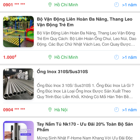
Không Kém Phần Sang Trọng, Nk462 Dễ Dàng Hòa
0901 *** ***
Hồ Chí Minh
>1 năm
Bộ Vận Động Liên Hoàn Đa Năng, Thang Leo
Vận Động Trẻ Em
Bộ Vận Động Liên Hoàn Đa Năng, Thang Leo Vận Động
Trẻ Em Quy Cách: Bộ Liên Hoàn Ống Chui, Leo Núi, Dao
Động. Các Bục Chữ Nhật Vách Leo, Con Quay Được
Làm Bằng Nhựa Ldpe Đúc Liền Khối Màu Sắc Đa Dạng ,
Sàn Bằng Tôn , Thanh Xà , Tay Treo Bằng Ống...
₫
1.000
Hồ Chí Minh
>1 năm
Ống Inox 310S/Sus310S
Ống Đúc Inox 3 10S/ Sus310S 1. Ống Đúc Inox Là Gì ?
Ống Đúc Inox Là Loại Ống Inox Được Sản Xuất Theo
Quy Trình Đúc Liền Khối, Không Có Mối Hàn Trên Bề
Mặt. Loại Ống Này Có Độ Bền Cao Hơn So Với Ống
Inox Hàn, Chịu Áp Lực Tốt Hơn, Và Thường Được
0904 *** ***
Hà Nội
>1 năm
Sử...
Tay Nắm Tủ Nk170 - Ưu Đãi 20% Toàn Bộ Sản
Phẩm
Mừng Sinh Nhật F-Home Nam Khang Với Ưu Đãi Độc