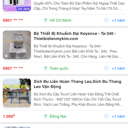
Quyền 20% Cho Toàn Bộ Sản Phẩm Nội Ngoại Thất Cao
Cấp, Chỉ Trong Tháng 6 Này! Tay Nắm Tủ Nk170 Có
Thiết Kế Dạng Thanh Liền Khối, Mang Đến Vẻ Đẹp Tinh
Tế, Hiện Đại Và Cực Kỳ Dễ Phối Với Mọi Không Gian...
0901 *** ***
Hồ Chí Minh
>1 năm
Bộ Thiết Bị Khuếch Đại Keyence - Ta-340 -
Thietbidienmykim.com
Bộ Thiết Bị Khuếch Đại Keyence - Ta-340 -
Thietbidienmykim.com Bệt Liền Khối Ta - 340 . Prev.
Next. Bệt Liền Khối Ta - 340. Còn Hàng. Liên Hệ Giá.
Bàn Cầu 1 Khối , 2 Chế Độ Xả Nhấn, Nắp Rơi Êm. Men
... Công Ty Tnhh Thiết Bị Điện Mỹ Kim, ...
0907 *** ***
Toàn quốc
>1 năm
Xích Đu Liên Hoàn Thang Leo,Xích Đu Thang
Leo Vận Động
Bộ Xích Đu Cầu Trượt Liên Hoàn Vận Động Thể Chất
Kích Thước : 450*120*180Cm Các Chi Tiết Cầu Trượt
Đơn, Vách Leo Thẳng, Phụ Kiện Được Làm Bằng Nhựa
Ldpe Đúc Liền Khối. Chất Liệu : Khung Thép Bằng Ống,
Ghế Và Cầu Trượt Bằng Nhựa Pp Nguyên Sinh /
₫
1.000
Đồng Nai
>1 năm
Nhựa...