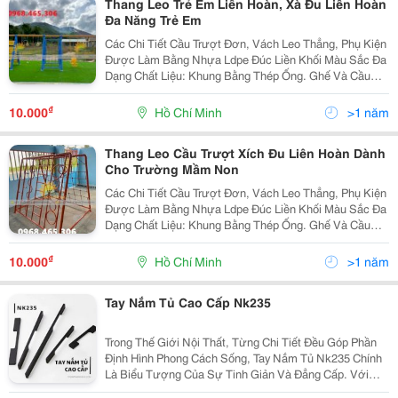
Thang Leo Trẻ Em Liên Hoàn, Xà Đu Liên Hoàn
Đa Năng Trẻ Em
Các Chi Tiết Cầu Trượt Đơn, Vách Leo Thẳng, Phụ Kiện
Được Làm Bằng Nhựa Ldpe Đúc Liền Khối Màu Sắc Đa
Dạng Chất Liệu: Khung Bằng Thép Ống. Ghế Và Cầu
Trượt Làm Bằng Nhựa Pp Nguyên Sinh / Nhựa
Composite Gồm Liên Hoàn Xích Đu Cầu Trượt, 2 Khối...
₫
10.000
Hồ Chí Minh
>1 năm
Thang Leo Cầu Trượt Xích Đu Liên Hoàn Dành
Cho Trường Mầm Non
Các Chi Tiết Cầu Trượt Đơn, Vách Leo Thẳng, Phụ Kiện
Được Làm Bằng Nhựa Ldpe Đúc Liền Khối Màu Sắc Đa
Dạng Chất Liệu: Khung Bằng Thép Ống. Ghế Và Cầu
Trượt Làm Bằng Nhựa Pp Nguyên Sinh / Nhựa
Composite Gồm Liên Hoàn Xích Đu Cầu Trượt, 2 Khối...
₫
10.000
Hồ Chí Minh
>1 năm
Tay Nắm Tủ Cao Cấp Nk235
Trong Thế Giới Nội Thất, Từng Chi Tiết Đều Góp Phần
Định Hình Phong Cách Sống, Tay Nắm Tủ Nk235 Chính
Là Biểu Tượng Của Sự Tinh Giản Và Đẳng Cấp. Với
Thiết Kế Đường Thẳng Mạnh Mẽ, Sắc Nét Và Liền Khối,