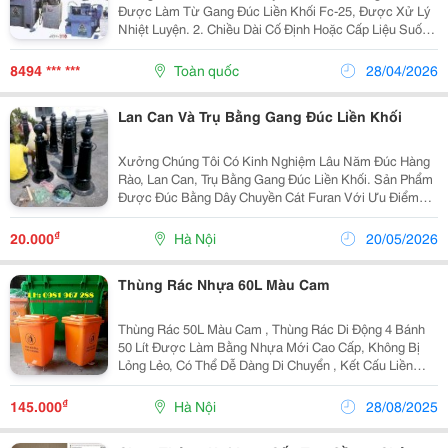
Được Làm Từ Gang Đúc Liền Khối Fc-25, Được Xử Lý
Nhiệt Luyện. 2. Chiều Dài Cố Định Hoặc Cấp Liệu Suốt;
Được Trang Bị Đồng Hồ Thời Gian Để Điều Chỉnh Thời
Gian Làm Việc. 3. Đặc Biệt Phù Hợp Để...
8494 *** ***
Toàn quốc
28/04/2026
Lan Can Và Trụ Bằng Gang Đúc Liền Khối
Xưởng Chúng Tôi Có Kinh Nghiệm Lâu Năm Đúc Hàng
Rào, Lan Can, Trụ Bằng Gang Đúc Liền Khối. Sản Phẩm
Được Đúc Bằng Dây Chuyền Cát Furan Với Ưu Điểm
Liền Khối, Kích Thước Lớn, Bề Mặt Đẹp Đa Dạng Về
Mẫu Mã, Chủng Loại, Đáp Ứng Mọi Yêu Cầu Về Đúc
₫
20.000
Hà Nội
20/05/2026
Và...
Thùng Rác Nhựa 60L Màu Cam
Thùng Rác 50L Màu Cam , Thùng Rác Di Động 4 Bánh
50 Lít Được Làm Bằng Nhựa Mới Cao Cấp, Không Bị
Lỏng Lẻo, Có Thể Dễ Dàng Di Chuyển , Kết Cấu Liền
Khối Nên Có Độ Chịu Lực Và Độ Bền Vượt Trội. Phù
Hợp Để Thu Gom Chất Thải Hoặc Xử Lý Nguyên Liệu Ở
₫
145.000
Hà Nội
28/08/2025
N