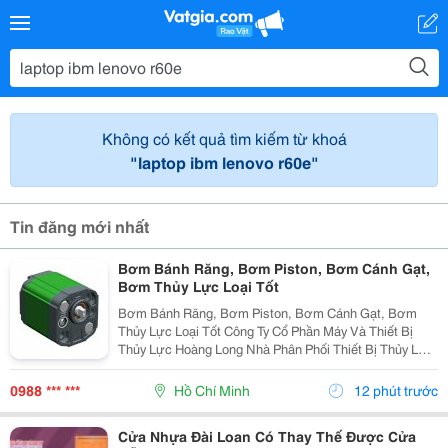
Không có kết quả tìm kiếm từ khoá
"laptop ibm lenovo r60e"
Tin đăng mới nhất
Bơm Bánh Răng, Bơm Piston, Bơm Cánh Gạt,
Bơm Thủy Lực Loại Tốt
Bơm Bánh Răng, Bơm Piston, Bơm Cánh Gạt, Bơm
Thủy Lực Loại Tốt Công Ty Cổ Phần Máy Và Thiết Bị
Thủy Lực Hoàng Long Nhà Phân Phối Thiết Bị Thủy Lực
- Khí Nén Và Máy Móc Tự Động Hóa. Tư Vấn, Sửa
Chữa, Thi Công, Thiết Kế Hệ Thống Thủy Lực Nhanh
0988 *** ***
Hồ Chí Minh
12 phút trước
Thủy Lực...
Cửa Nhựa Đài Loan Có Thay Thế Được Cửa