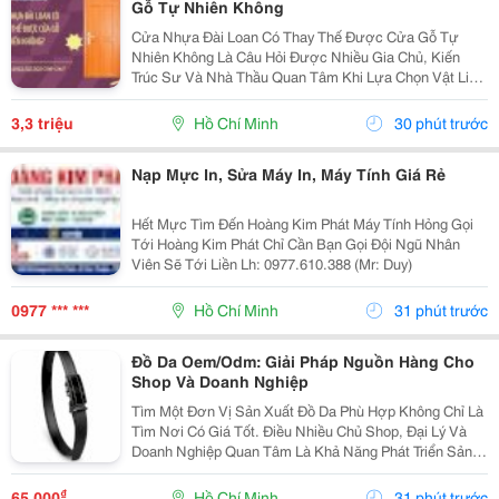
Gỗ Tự Nhiên Không
Cửa Nhựa Đài Loan Có Thay Thế Được Cửa Gỗ Tự
Nhiên Không Là Câu Hỏi Được Nhiều Gia Chủ, Kiến
Trúc Sư Và Nhà Thầu Quan Tâm Khi Lựa Chọn Vật Liệu
Cửa Cho Các Công Trình Hiện Đại. Trong Bối Cảnh Giá
Gỗ Tự Nhiên Ngày Càng Cao, Khai Thác Gỗ Gây Áp
3,3 triệu
Hồ Chí Minh
30 phút trước
Lực Lên...
Nạp Mực In, Sửa Máy In, Máy Tính Giá Rẻ
Hết Mực Tìm Đến Hoàng Kim Phát Máy Tính Hỏng Gọi
Tới Hoàng Kim Phát Chỉ Cần Bạn Gọi Đội Ngũ Nhân
Viên Sẽ Tới Liền Lh: 0977.610.388 (Mr: Duy)
0977 *** ***
Hồ Chí Minh
31 phút trước
Đồ Da Oem/Odm: Giải Pháp Nguồn Hàng Cho
Shop Và Doanh Nghiệp
Tìm Một Đơn Vị Sản Xuất Đồ Da Phù Hợp Không Chỉ Là
Tìm Nơi Có Giá Tốt. Điều Nhiều Chủ Shop, Đại Lý Và
Doanh Nghiệp Quan Tâm Là Khả Năng Phát Triển Sản
Phẩm, Duy Trì Nguồn Hàng Ổn Định Và Hỗ Trợ Lâu Dài.
Khi Làm Việc Trực Tiếp Với Đơn Vị Sản Xuất,...
₫
65.000
Hồ Chí Minh
31 phút trước