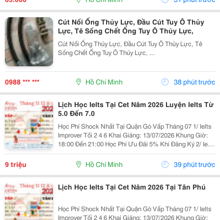
Cút Nối Ống Thủy Lực, Đầu Cút Tuy Ô Thủy
Lực, Tê Sống Chết Ống Tuy Ô Thủy Lực,
Cút Nối Ống Thủy Lực, Đầu Cút Tuy Ô Thủy Lực, Tê
Sống Chết Ống Tuy Ô Thủy Lực, ...
0988 *** ***
Hồ Chí Minh
38 phút trước
Lịch Học Ielts Tại Cet Năm 2026 Luyện Ielts Từ
5.0 Đến 7.0
Học Phí Shock Nhất Tại Quận Gò Vấp Tháng 07 1/ Ielts
Improver Tối 2 4 6 Khai Giảng: 13/07/2026 Khung Giờ:
18:00 Đến 21:00 Học Phí Ưu Đãi 5% Khi Đăng Ký 2/ Ielts
Basic Tối 3 5 7 Khai Giảng: 07//07/2026 Khung Giờ:
18:00 Đến 21:00 ...
9 triệu
Hồ Chí Minh
39 phút trước
Lịch Học Ielts Tại Cet Năm 2026 Tại Tân Phú
Học Phí Shock Nhất Tại Quận Gò Vấp Tháng 07 1/ Ielts
Improver Tối 2 4 6 Khai Giảng: 13/07/2026 Khung Giờ: