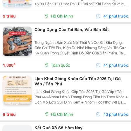
18:00 Đến 21:00 Học Phí Ưu Đãi 5% Khi Đăng Ký 2/ Ielts
Basic Tối 3 5 7 Khai Giảng: 07//07/2026 Khung Giờ:
18:00 Đến 21:00 ...
9 triệu
Hồ Chí Minh
41 phút trước
Công Dụng Của Tai Bàn, Vấu Bàn Sắt
Trong Ngành Sản Xuất Nội Thất Và Cơ Khí Gia Dụng,
Các Chi Tiết Phụ Kiện Dù Nhỏ Nhưng Đóng Vai Trò Cực
Kỳ Quan Trọng Quyết Định Độ Bền Của Sản Phẩm. Tai
Bàn Sắt (Hay Còn Gọi Là Tai Sắt Cho Bàn Ghế, Vấu Bàn
Sắt, Tai Khóa, Tai Khóa Sắt ) Chính Là Một...
₫
1.000
Toàn quốc
41 phút trước
Lịch Khai Giảng Khóa Cấp Tốc 2026 Tại Gò
Vấp / Tân Phú
Lịch Khai Giảng Khóa Cấp Tốc 2026 Tại Gò Vấp / Tân
Phú ≫≫≫Nhóm Lớp 3 Tháng/ Đóng Tiền Hp Theo Khóa +
Lịch Mở Lớp Gửi Đính Kèm + Nhóm Học Nhờ 7-8 Bạn/
Lớp + Giáo Trình Ielts Có Band Điểm Lộ Trình, Sách
Nước Ngoài Bám Sát + Chia Đều 4 Kỹ...
9 triệu
Hồ Chí Minh
43 phút trước
Kết Quả Xổ Số Hôm Nay