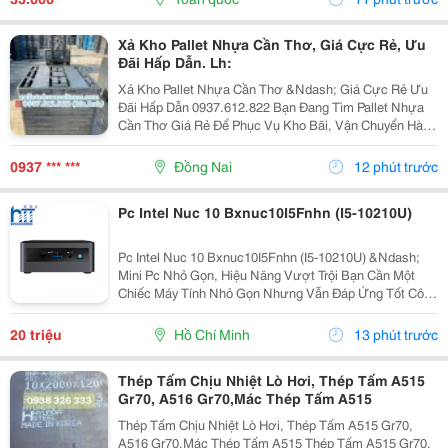
Cao,...
Xả Kho Pallet Nhựa Cần Thơ, Giá Cực Rẻ, Ưu
Đãi Hấp Dẫn. Lh:
Xả Kho Pallet Nhựa Cần Thơ &Ndash; Giá Cực Rẻ Ưu
Đãi Hấp Dẫn 0937.612.822 Bạn Đang Tìm Pallet Nhựa
Cần Thơ Giá Rẻ Để Phục Vụ Kho Bãi, Vận Chuyển Hàng
Hóa Hay Xuất Khẩu? Đây Chính Là Cơ Hội Không Nên
Bỏ Lỡ! ✅ Vì Sao Nên Chọn Pallet Nhựa Xả Kho? ...
0937 *** ***
Đồng Nai
12 phút trước
Pc Intel Nuc 10 Bxnuc10I5Fnhn (I5-10210U)
Pc Intel Nuc 10 Bxnuc10I5Fnhn (I5-10210U) &Ndash;
Mini Pc Nhỏ Gọn, Hiệu Năng Vượt Trội Bạn Cần Một
Chiếc Máy Tính Nhỏ Gọn Nhưng Vẫn Đáp Ứng Tốt Công
Việc Văn Phòng, Học Tập Hay Giải Trí? Pc Intel Nuc 10
Bxnuc10I5Fnhn (I5-10210U) Là Lựa Chọn Lý Tưởng...
20 triệu
Hồ Chí Minh
13 phút trước
Thép Tấm Chịu Nhiệt Lò Hơi, Thép Tấm A515
Gr70, A516 Gr70,Mác Thép Tấm A515
Thép Tấm Chịu Nhiệt Lò Hơi, Thép Tấm A515 Gr70,
A516 Gr70,Mác Thép Tấm A515 Thép Tấm A515 Gr70,