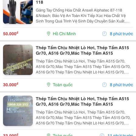
118
Găng Tay Chống Hóa Chất Ansell Alphatec 87-118
&Ndash; Bảo Vệ An Toàn Khi Tiếp Xúc Hóa Chất Vệ
Sinh Trong Quá Trình Vệ Sinh Dây Chuyền Sản Xuất,
Nhà Máy Và Khu Công Nghiệp, Người Lao Động
Thường Xuyên Tiếp Xúc Với Hóa Chất Tẩy Rửa, Dung
₫
50.000
Hồ Chí Minh
8 phút trước
Dịch Khử...
Thép Tấm Chịu Nhiệt Lò Hơi, Thép Tấm A515
Gr70, A516 Gr70,Mác Thép Tấm A515
Thép Tấm Chịu Nhiệt Lò Hơi, Thép Tấm A515 Gr70,
A516 Gr70,Mác Thép Tấm A515 Thép Tấm A515 Gr70,
A516 Gr70 Thép Tấm Chịu Nhiệt Lò Hơi A515 Gr70,
A516 Gr70,20Mm,25Mm Thép Tấm Lò Hơi A515 Gr70
Là Loại Thép Hợp Kim Carbon-Silicon Chất Lượng
₫
30.000
Toàn quốc
8 phút trước
Cao,...
Thép Tấm Chịu Nhiệt Lò Hơi, Thép Tấm A515
Gr70, A516 Gr70,Mác Thép Tấm A515
Thép Tấm Chịu Nhiệt Lò Hơi, Thép Tấm A515 Gr70,
A516 Gr70,Mác Thép Tấm A515 Thép Tấm A515 Gr70,
A516 Gr70 Thép Tấm Chịu Nhiệt Lò Hơi A515 Gr70,
A516 Gr70,20Mm,25Mm Thép Tấm Lò Hơi A515 Gr70
Là Loại Thép Hợp Kim Carbon-Silicon Chất Lượng
₫
33.000
Toàn quốc
11 phút trước