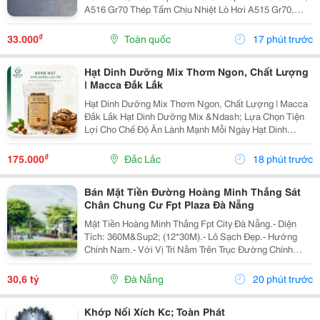
A516 Gr70 Thép Tấm Chịu Nhiệt Lò Hơi A515 Gr70,
A516 Gr70,20Mm,25Mm Thép Tấm Lò Hơi A515 Gr70
Là Loại Thép Hợp Kim Carbon-Silicon Chất Lượng
₫
33.000
Toàn quốc
17 phút trước
Cao,...
Hạt Dinh Dưỡng Mix Thơm Ngon, Chất Lượng
| Macca Đắk Lắk
Hạt Dinh Dưỡng Mix Thơm Ngon, Chất Lượng | Macca
Đắk Lắk Hạt Dinh Dưỡng Mix &Ndash; Lựa Chọn Tiện
Lợi Cho Chế Độ Ăn Lành Mạnh Mỗi Ngày Hạt Dinh
Dưỡng Mix Là Sự Kết Hợp Của Nhiều Loại Hạt Giàu
Dưỡng Chất, Mang Đến Hương Vị Thơm Ngon Và Tiện
₫
175.000
Đắc Lắc
18 phút trước
Lợi...
Bán Mặt Tiền Đường Hoàng Minh Thắng Sát
Chân Chung Cư Fpt Plaza Đà Nẵng
Mặt Tiền Hoàng Minh Thắng Fpt City Đà Nẵng.- Diện
Tích: 360M&Sup2; (12*30M).- Lô Sạch Đẹp.- Hướng
Chính Nam.- Với Vị Trí Nằm Trên Trục Đường Chính
Thông Từ Sân Bay Quốc Tế Đà Nẵng Ra Đến Bãi Tắm
Tân Trà. Là Một Trong Những Tuyến Đường Huyết Mạch
30,6 tỷ
Đà Nẵng
20 phút trước
Kết...
Khớp Nối Xích Kc; Toàn Phát