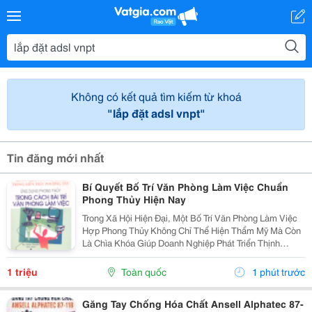
Không có kết quả tìm kiếm từ khoá
"lắp đặt adsl vnpt"
Tin đăng mới nhất
Bí Quyết Bố Trí Văn Phòng Làm Việc Chuẩn
Phong Thủy Hiện Nay
Trong Xã Hội Hiện Đại, Một Bố Trí Văn Phòng Làm Việc
Hợp Phong Thủy Không Chỉ Thể Hiện Thẩm Mỹ Mà Còn
Là Chìa Khóa Giúp Doanh Nghiệp Phát Triển Thịnh
Vượng. Văn Phòng Là Nơi Hội Tụ Năng Lượng Của Con
Người, Tài Vận Và Trí Tuệ. Nếu Dòng Khí Trong...
1 triệu
Toàn quốc
1 phút trước
Găng Tay Chống Hóa Chất Ansell Alphatec 87-