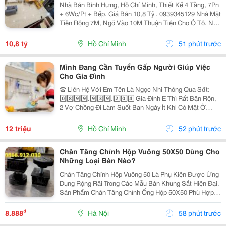
Nhà Bán Bình Hưng, Hồ Chí Minh, Thiết Kế 4 Tầng, 7Pn
+ 6Wc/Pt + Bếp. Giá Bán 10,8 Tỷ . 0939345129 Nhà Mặt
Tiền Rộng 7M, Ngõ Vào 10M Thuận Tiện Cho Ô Tô. Nội
Thất Bao Gồm Điều Hòa, Tủ Lạnh, Giường, Mang Đến
Không Gian Sống Thoải Mái Và Tiện Nghi....
10,8 tỷ
Hồ Chí Minh
51 phút trước
Mình Đang Cần Tuyển Gấp Người Giúp Việc
Cho Gia Đình
☎️ Liên Hệ Với Em Tên Là Ngọc Nhi Thông Qua Sđt:
0️⃣8️⃣9️⃣9️⃣.9️⃣3️⃣9️⃣.2️⃣0️⃣4️⃣ Gia Đình E Thì Rất Bận Rộn,
2 Vợ Chồng Đi Làm Suốt Ban Ngày Ít Khi Có Mặt Ở
Nhà. Nhưng Nhà Lại Có 1 Bà Cụ Đau Yếu Và 1 Bé Nhỏ
Năm Nay Đã Gần 2 Tuổi Vì Vậy Để Có Thể An...
12 triệu
Hồ Chí Minh
52 phút trước
Chân Tăng Chỉnh Hộp Vuông 50X50 Dùng Cho
Những Loại Bàn Nào?
Chân Tăng Chỉnh Hộp Vuông 50 Là Phụ Kiện Được Ứng
Dụng Rộng Rãi Trong Các Mẫu Bàn Khung Sắt Hiện Đại.
Sản Phẩm Chân Tăng Chỉnh Ống Hộp 50X50 Phù Hợp
Với Bàn Làm Việc, Bàn Ăn, Bàn Quán Cà Phê, Bàn
Thao Tác Công Nghiệp Và Nhiều Loại Kệ, Tủ. Với Chân
₫
8.888
Hà Nội
58 phút trước
Đế...