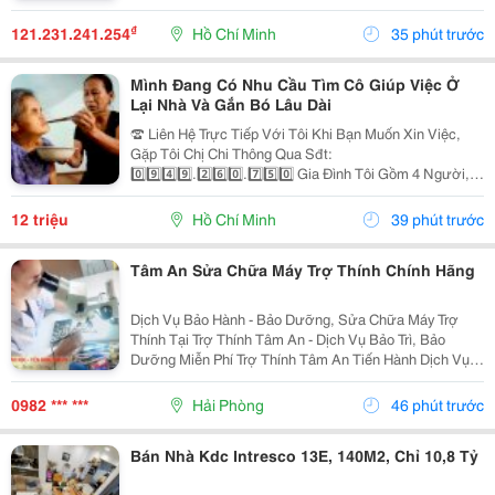
Nghệ, Bảo Mật Cao, Nạp Rút Nhanh Và Hỗ Trợ Tốt Trên
Pc Lẫn Điện Thoại Di Động. Website:
₫
121.231.241.254
Hồ Chí Minh
35 phút trước
Https://Dn88C.com/...
Mình Đang Có Nhu Cầu Tìm Cô Giúp Việc Ở
Lại Nhà Và Gắn Bó Lâu Dài
☎️ Liên Hệ Trực Tiếp Với Tôi Khi Bạn Muốn Xin Việc,
Gặp Tôi Chị Chi Thông Qua Sđt:
0️⃣9️⃣4️⃣9️⃣.2️⃣6️⃣0️⃣.7️⃣5️⃣0️⃣ Gia Đình Tôi Gồm 4 Người, 2
Vợ Chồng 2 Con Nhỏ, Bé Lớn 9 Tuổi Đã Đi Học Có Ba
Mẹ Đưa Rước, Bé Nhỏ 1 Tuổi. Nhà Thì Chỉ Có 1 Lầu.
12 triệu
Hồ Chí Minh
39 phút trước
Tôi...
Tâm An Sửa Chữa Máy Trợ Thính Chính Hãng
Dịch Vụ Bảo Hành - Bảo Dưỡng, Sửa Chữa Máy Trợ
Thính Tại Trợ Thính Tâm An - Dịch Vụ Bảo Trì, Bảo
Dưỡng Miễn Phí Trợ Thính Tâm An Tiến Hành Dịch Vụ
Bảo Dưỡng, Vệ Sinh Sấy Khô Máy Trợ Thính Định Kì 3
Tháng/1 Lần Đối Với Tất Cả Các Thiêt Bị Trợ...
0982 *** ***
Hải Phòng
46 phút trước
Bán Nhà Kdc Intresco 13E, 140M2, Chỉ 10,8 Tỷ