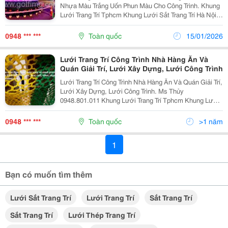
Nhựa Màu Trắng Uốn Phun Màu Cho Công Trình. Khung
Lưới Trang Trí Tphcm Khung Lưới Sắt Trang Trí Hà Nội
Khung Lưới Trang Trí Hà Nội Khung Lưới Trang Trí
Facebook
0948 *** ***
Toàn quốc
15/01/2026
Lưới Trang Trí Công Trình Nhà Hàng Ăn Và
Quán Giải Trí, Lưới Xây Dựng, Lưới Công Trình
Lưới Trang Trí Công Trình Nhà Hàng Ăn Và Quán Giải Trí,
Lưới Xây Dựng, Lưới Công Trình. Ms Thủy
0948.801.011 Khung Lưới Trang Trí Tphcm Khung Lưới
Trang Trí Hà Nội Khung Lưới Sắt Trang Trí Tphcm Khung
Lưới Sắt Trang Trí Hà Nội
0948 *** ***
Toàn quốc
>1 năm
1
Bạn có muốn tìm thêm
Lưới Sắt Trang Trí
Lưới Trang Trí
Sắt Trang Trí
Sắt Trang Trí
Lưới Thép Trang Trí