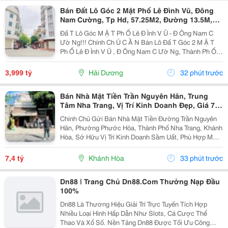
Bán Đất Lô Góc 2 Mặt Phố Lê Đình Vũ, Đông
Nam Cường, Tp Hd, 57.25M2, Đường 13.5M,
3.X Tỷ
Đấ T Lô Góc M Ặ T Ph Ố Lê Đ Ình V Ũ - Đ Ông Nam C
Ườ Ng!!! Chính Ch Ủ C Ầ N Bán Lô Đấ T Góc 2 M Ặ T
Ph Ố Lê Đ Ình V Ũ , Đ Ông Nam C Ườ Ng, Thành Ph Ố H
Ả I D Ươ Ng - Di Ệ N Tích 57.25M2, H Ướ Ng Tây, Tây B
Ắ C - M Ặ T Ti Ề N C Ự C R Ộ Ng -...
3,999 tỷ
Hải Dương
32 phút trước
Bán Nhà Mặt Tiền Trần Nguyên Hãn, Trung
Tâm Nha Trang, Vị Trí Kinh Doanh Đẹp, Giá 7,4
Tỷ
Chính Chủ Gửi Bán Nhà Mặt Tiền Đường Trần Nguyên
Hãn, Phường Phước Hòa, Thành Phố Nha Trang, Khánh
Hòa, Sở Hữu Vị Trí Kinh Doanh Sầm Uất, Phù Hợp Mở
Cửa Hàng, Văn Phòng, Showroom Hoặc Đầu Tư Cho
Thuê Lâu Dài. Thông Tin Chi Tiết. - Địa Chỉ: Số...
7,4 tỷ
Khánh Hòa
33 phút trước
Dn88 | Trang Chủ Dn88.Com Thưởng Nạp Đầu
100%
Dn88 Là Thương Hiệu Giải Trí Trực Tuyến Tích Hợp
Nhiều Loại Hình Hấp Dẫn Như Slots, Cá Cược Thể
Thao Và Xổ Số. Nền Tảng Dn88 Được Tối Ưu Công