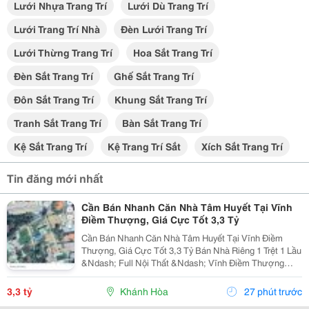
Lưới Nhựa Trang Trí
Lưới Dù Trang Trí
Lưới Trang Trí Nhà
Đèn Lưới Trang Trí
Lưới Thừng Trang Trí
Hoa Sắt Trang Trí
Đèn Sắt Trang Trí
Ghế Sắt Trang Trí
Đôn Sắt Trang Trí
Khung Sắt Trang Trí
Tranh Sắt Trang Trí
Bàn Sắt Trang Trí
Kệ Sắt Trang Trí
Kệ Trang Trí Sắt
Xích Sắt Trang Trí
Tin đăng mới nhất
Cần Bán Nhanh Căn Nhà Tâm Huyết Tại Vĩnh
Điềm Thượng, Giá Cực Tốt 3,3 Tỷ
Cần Bán Nhanh Căn Nhà Tâm Huyết Tại Vĩnh Điềm
Thượng, Giá Cực Tốt 3,3 Tỷ Bán Nhà Riêng 1 Trệt 1 Lầu
&Ndash; Full Nội Thất &Ndash; Vĩnh Điềm Thượng
&Ndash; Gần 23/10 Vị Trí: Thôn Vĩnh Điềm Thượng,
Cách Đường 23/10 Chỉ 50M Hẻm Thông Thoáng, Kết...
3,3 tỷ
Khánh Hòa
27 phút trước