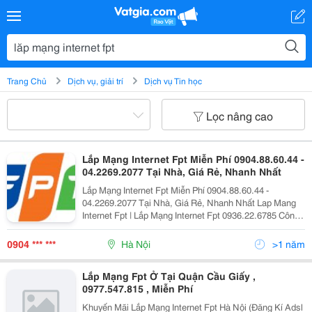
Trang Chủ
Dịch vụ, giải trí
Dịch vụ Tin học
Lọc nâng cao
Lắp Mạng Internet Fpt Miễn Phí 0904.88.60.44 -
04.2269.2077 Tại Nhà, Giá Rẻ, Nhanh Nhất
Lắp Mạng Internet Fpt Miễn Phí 0904.88.60.44 -
04.2269.2077 Tại Nhà, Giá Rẻ, Nhanh Nhất Lap Mang
Internet Fpt | Lắp Mạng Internet Fpt 0936.22.6785 Công
Ty Cổ Phần Viễn Thông Fpt Telecom Trụ Sở Chính Tại
Hà Nội: 48 Vạn Bảo, Ba
0904 *** ***
Hà Nội
>1 năm
Lắp Mạng Fpt Ở Tại Quận Cầu Giấy ,
0977.547.815 , Miễn Phí
Khuyến Mãi Lắp Mạng Internet Fpt Hà Nội (Đăng Kí Adsl