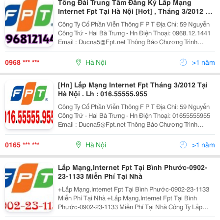
Tổng Đài Trung Tâm Đăng Ký Lắp Mạng
Internet Fpt Tại Hà Nội [Hot] , Tháng 3/2012 Có
Khuyến Mãi Mới. Lh : 0968.12.1441
Công Ty Cổ Phần Viễn Thông F P T Địa Chỉ: 59 Nguyễn
Công Trứ - Hai Bà Trưng - Hn Điện Thoại: 0968.12.1441
Email : Ducna5@Fpt.net Thông Báo Chương Trình
Khuyến Mại Tháng 3 (Áp Dụng Từ Ngày 1/3 - 31/3/2012)
(Ký Hợp Đồng T
0968 *** ***
Hà Nội
>1 năm
[Hn] Lắp Mạng Internet Fpt Tháng 3/2012 Tại
Hà Nội . Lh : 016.55555.955
Công Ty Cổ Phần Viễn Thông F P T Địa Chỉ: 59 Nguyễn
Công Trứ - Hai Bà Trưng - Hn Điện Thoại: 01655555955
Email : Ducna5@Fpt.net Thông Báo Chương Trình
Khuyến Mại Tháng 3 (Áp Dụng Từ Ngày 1/3 - 31/3/2012)
(Ký Hợp Đồng Tạ
0165 *** ***
Hà Nội
>1 năm
Lắp Mạng,Internet Fpt Tại Bình Phước-0902-
23-1133 Miễn Phí Tại Nhà
+Lắp Mạng,Internet Fpt Tại Bình Phước-0902-23-1133
Miễn Phí Tại Nhà +Lắp Mạng,Internet Fpt Tại Bình
Phước-0902-23-1133 Miễn Phí Tại Nhà Công Ty Lắp
Mạng Internet Fpt Gửi Khách Hàng Bảng Báo Giá Rẻ