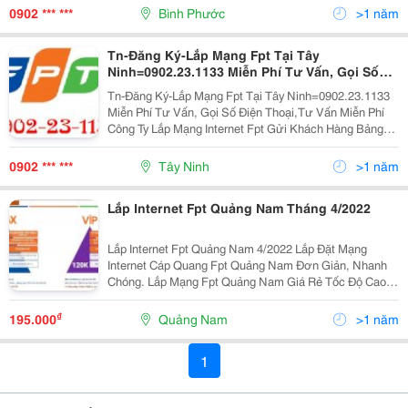
Nhất Khuyến Mãi Nhiều Nhất Hỗ Trợ, Tư
0902 *** ***
Bình Phước
>1 năm
Tn-Đăng Ký-Lắp Mạng Fpt Tại Tây
Ninh=0902.23.1133 Miễn Phí Tư Vấn, Gọi Số
Điện Thoại,Tư Vấn Miễn Phí
Tn-Đăng Ký-Lắp Mạng Fpt Tại Tây Ninh=0902.23.1133
Miễn Phí Tư Vấn, Gọi Số Điện Thoại,Tư Vấn Miễn Phí
Công Ty Lắp Mạng Internet Fpt Gửi Khách Hàng Bảng
Báo Giá Rẻ Nhất Khuyến Mãi Nhiều Nhất Hỗ Trợ, Tư
Vấn Trực Tiếp Mr Vĩnh - Cán Bộ Kinh Do
0902 *** ***
Tây Ninh
>1 năm
Lắp Internet Fpt Quảng Nam Tháng 4/2022
Lắp Internet Fpt Quảng Nam 4/2022 Lắp Đặt Mạng
Internet Cáp Quang Fpt Quảng Nam Đơn Giản, Nhanh
Chóng. Lắp Mạng Fpt Quảng Nam Giá Rẻ Tốc Độ Cao,
Đa Dạng Các Gói Cước Wifi Fpt Phù Hợp Với Từng Đối
Tượng Sử Dụng. Liên Hệ Dịch Vụ Lắp Mạng Internet
₫
195.000
Quảng Nam
>1 năm
Fpt...
1