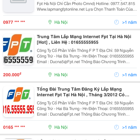
Fpt Hà Nội Chỉ Cần Photo Cmnd) Hotline: 0977.547.815
Www.lapmangfptonline.net Lựa Chọn Thanh Toán Của
Khách Hàng: +Lựa Chọn 1 : Trả Trước 6 Tháng: Miễn
Phí Hòa Mạng, Ph
0977 *** ***
Hà Nội
>1 năm
Trung Tâm Lắp Mạng Internet Fpt Tại Hà Nội
[Hot] , Liên Hệ : 01655555955
Công Ty Cổ Phần Viễn Thông F P T Địa Chỉ: 59 Nguyễn
Công Trứ - Hai Bà Trưng - Hn Điện Thoại: 01655555955
Email : Ducna5@Fpt.net Thông Báo Chương Trình
Khuyến Mại Tháng 3 (Áp Dụng Từ Ngày 1/3 - 31/3/2012)
(Ký Hợp Đồng Tạ
₫
200.000
Hà Nội
>1 năm
Tổng Đài Trung Tâm Đăng Ký Lắp Mạng
Internet Fpt Tại Hà Nội , Tháng 3/2012 Có
Nhiều Khuyến Mãi [Hot] , Liên Hệ :
Công Ty Cổ Phần Viễn Thông F P T Địa Chỉ: 59 Nguyễn
016.55555.955
Công Trứ - Hai Bà Trưng - Hn Điện Thoại: 01655555955
Email : Ducna5@Fpt.net Thông Báo Chương Trình
Khuyến Mại Tháng 3 (Áp Dụng Từ Ngày 1/3 - 31/3/2012)
(Ký Hợp Đồng Tạ
0165 *** ***
Hà Nội
>1 năm