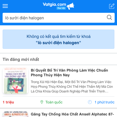
Không có kết quả tìm kiếm từ khoá
"lò sưởi điện halogen"
Tin đăng mới nhất
Bí Quyết Bố Trí Văn Phòng Làm Việc Chuẩn
Phong Thủy Hiện Nay
Trong Xã Hội Hiện Đại, Một Bố Trí Văn Phòng Làm Việc
Hợp Phong Thủy Không Chỉ Thể Hiện Thẩm Mỹ Mà Còn
Là Chìa Khóa Giúp Doanh Nghiệp Phát Triển Thịnh
Vượng. Văn Phòng Là Nơi Hội Tụ Năng Lượng Của Con
Người, Tài Vận Và Trí Tuệ. Nếu Dòng Khí Trong...
1 triệu
Toàn quốc
1 phút trước
Găng Tay Chống Hóa Chất Ansell Alphatec 87-