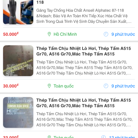
118
Găng Tay Chống Hóa Chất Ansell Alphatec 87-118
&Ndash; Bảo Vệ An Toàn Khi Tiếp Xúc Hóa Chất Vệ
Sinh Trong Quá Trình Vệ Sinh Dây Chuyền Sản Xuất,
Nhà Máy Và Khu Công Nghiệp, Người Lao Động
Thường Xuyên Tiếp Xúc Với Hóa Chất Tẩy Rửa, Dung
₫
50.000
Hồ Chí Minh
9 phút trước
Dịch Khử...
Thép Tấm Chịu Nhiệt Lò Hơi, Thép Tấm A515
Gr70, A516 Gr70,Mác Thép Tấm A515
Thép Tấm Chịu Nhiệt Lò Hơi, Thép Tấm A515 Gr70,
A516 Gr70,Mác Thép Tấm A515 Thép Tấm A515 Gr70,
A516 Gr70 Thép Tấm Chịu Nhiệt Lò Hơi A515 Gr70,
A516 Gr70,20Mm,25Mm Thép Tấm Lò Hơi A515 Gr70
Là Loại Thép Hợp Kim Carbon-Silicon Chất Lượng
₫
30.000
Toàn quốc
9 phút trước
Cao,...
Thép Tấm Chịu Nhiệt Lò Hơi, Thép Tấm A515
Gr70, A516 Gr70,Mác Thép Tấm A515
Thép Tấm Chịu Nhiệt Lò Hơi, Thép Tấm A515 Gr70,
A516 Gr70,Mác Thép Tấm A515 Thép Tấm A515 Gr70,
A516 Gr70 Thép Tấm Chịu Nhiệt Lò Hơi A515 Gr70,
A516 Gr70,20Mm,25Mm Thép Tấm Lò Hơi A515 Gr70
Là Loại Thép Hợp Kim Carbon-Silicon Chất Lượng
₫
33.000
Toàn quốc
12 phút trước