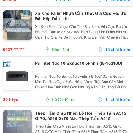
Cao,...
Xả Kho Pallet Nhựa Cần Thơ, Giá Cực Rẻ, Ưu
Đãi Hấp Dẫn. Lh:
Xả Kho Pallet Nhựa Cần Thơ &Ndash; Giá Cực Rẻ Ưu
Đãi Hấp Dẫn 0937.612.822 Bạn Đang Tìm Pallet Nhựa
Cần Thơ Giá Rẻ Để Phục Vụ Kho Bãi, Vận Chuyển Hàng
Hóa Hay Xuất Khẩu? Đây Chính Là Cơ Hội Không Nên
Bỏ Lỡ! ✅ Vì Sao Nên Chọn Pallet Nhựa Xả Kho? ...
0937 *** ***
Đồng Nai
13 phút trước
Pc Intel Nuc 10 Bxnuc10I5Fnhn (I5-10210U)
Pc Intel Nuc 10 Bxnuc10I5Fnhn (I5-10210U) &Ndash;
Mini Pc Nhỏ Gọn, Hiệu Năng Vượt Trội Bạn Cần Một
Chiếc Máy Tính Nhỏ Gọn Nhưng Vẫn Đáp Ứng Tốt Công
Việc Văn Phòng, Học Tập Hay Giải Trí? Pc Intel Nuc 10
Bxnuc10I5Fnhn (I5-10210U) Là Lựa Chọn Lý Tưởng...
20 triệu
Hồ Chí Minh
14 phút trước
Thép Tấm Chịu Nhiệt Lò Hơi, Thép Tấm A515
Gr70, A516 Gr70,Mác Thép Tấm A515
Thép Tấm Chịu Nhiệt Lò Hơi, Thép Tấm A515 Gr70,
A516 Gr70,Mác Thép Tấm A515 Thép Tấm A515 Gr70,