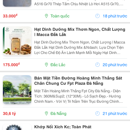
A516 Gr70 Thép Tấm Chịu Nhiệt Lò Hơi A515 Gr70,
A516 Gr70,20Mm,25Mm Thép Tấm Lò Hơi A515 Gr70
Là Loại Thép Hợp Kim Carbon-Silicon Chất Lượng
₫
33.000
Toàn quốc
18 phút trước
Cao,...
Hạt Dinh Dưỡng Mix Thơm Ngon, Chất Lượng
| Macca Đắk Lắk
Hạt Dinh Dưỡng Mix Thơm Ngon, Chất Lượng | Macca
Đắk Lắk Hạt Dinh Dưỡng Mix &Ndash; Lựa Chọn Tiện
Lợi Cho Chế Độ Ăn Lành Mạnh Mỗi Ngày Hạt Dinh
Dưỡng Mix Là Sự Kết Hợp Của Nhiều Loại Hạt Giàu
Dưỡng Chất, Mang Đến Hương Vị Thơm Ngon Và Tiện
₫
175.000
Đắc Lắc
20 phút trước
Lợi...
Bán Mặt Tiền Đường Hoàng Minh Thắng Sát
Chân Chung Cư Fpt Plaza Đà Nẵng
Mặt Tiền Hoàng Minh Thắng Fpt City Đà Nẵng.- Diện
Tích: 360M&Sup2; (12*30M).- Lô Sạch Đẹp.- Hướng
Chính Nam.- Với Vị Trí Nằm Trên Trục Đường Chính
Thông Từ Sân Bay Quốc Tế Đà Nẵng Ra Đến Bãi Tắm
Tân Trà. Là Một Trong Những Tuyến Đường Huyết Mạch
30,6 tỷ
Đà Nẵng
21 phút trước
Kết...
Khớp Nối Xích Kc; Toàn Phát