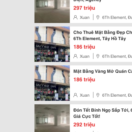
297 triệu
Xuan
6Th Element, Đ
Đô
Cho Thuê Mặt Bằng Đẹp Cho
6Th Element, Tây Hồ Tây
186 triệu
Xuan
6Th Element, Đ
Đô
Mặt Bằng Vàng Mở Quán Cà
186 triệu
Xuan
6Th Element, Đ
Đô
Đón Tết Bính Ngọ Sắp Tới,
Giá Cực Tốt!
292 triệu