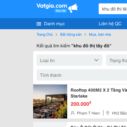
Danh mục
Liên hệ QC
Trang Chủ
Bất động sản
Mua, bán nhà
Kết quả tìm kiếm
"khu đô thị tây đô"
Rooftop 400M2 X 2 Tầng V
Starlake
₫
200.000
Pham T Hien
Hh2 Bắc