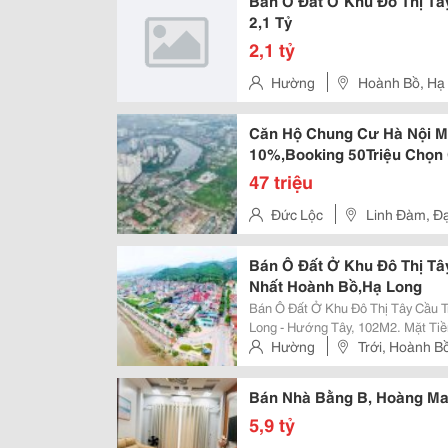
Bán Ô Đất Ở Khu Đô Thị Tâ
2,1 Tỷ
2,1 tỷ
Hường
Hoành Bồ, Hạ
Căn Hộ Chung Cư Hà Nội M
10%,Booking 50Triệu Chọn
47 triệu
Đức Lộc
Linh Đàm, Đạ
Bán Ô Đất Ở Khu Đô Thị Tâ
Nhất Hoành Bồ,Hạ Long
Bán Ô Đất Ở Khu Đô Thị Tây Cầu 
Long - Hướng Tây, 102M2. Mặt Tiền: 6M - Hướng Đông Nam, 100M2 Ngang
5M - Hướng Tây 100M2 Ngang 5M - Đường 7M, Vỉa Hè 5M Vị Trí : Ngay Khu
Hường
Trới, Hoành B
Đô Thị Trung Tâm Phường, Gần...
Bán Nhà Bằng B, Hoàng Mai,
5,9 tỷ