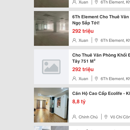
Xuan
6Th Element, K
Nguyễn Văn Huyên Kd, Nghĩa 
6Th Element Cho Thuê Văn 
Ngọ Sắp Tới!
292 triệu
Xuan
6Th Element, K
Nguyễn Văn Huyên Kd, Nghĩa 
Cho Thuê Văn Phòng Khối Đ
Tây 751 M²
292 triệu
Xuan
6Th Element, K
Nguyễn Văn Huyên Kd, Nghĩa 
Căn Hộ Cao Cấp Ecolife - K
8,8 tỷ
Chính Chủ
Võ Chí Côn