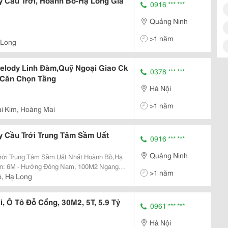
y Cầu Trới, Hoành Bồ-Hạ Long Giá
0916 *** ***
Quảng Ninh
>1 năm
 Long
elody Linh Đàm,Quỹ Ngoại Giao Ck
0378 *** ***
 Căn Chọn Tầng
Hà Nội
>1 năm
i Kim, Hoàng Mai
y Cầu Trới Trung Tâm Sầm Uất
0916 *** ***
Quảng Ninh
Trới Trung Tâm Sầm Uất Nhất Hoành Bồ,Hạ
>1 năm
ồ, Hạ Long
 Ô Tô Đỗ Cổng, 30M2, 5T, 5.9 Tỷ
0961 *** ***
Hà Nội