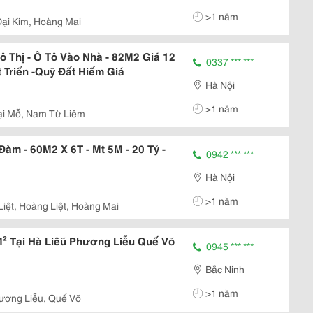
>1 năm
Đại Kim, Hoàng Mai
 Thị - Ô Tô Vào Nhà - 82M2 Giá 12
0337 *** ***
 Triển -Quỹ Đất Hiếm Giá
Hà Nội
>1 năm
ại Mỗ, Nam Từ Liêm
àm - 60M2 X 6T - Mt 5M - 20 Tỷ -
0942 *** ***
Hà Nội
>1 năm
iệt, Hoàng Liệt, Hoàng Mai
² Tại Hà Liêũ Phương Liễu Quế Võ
0945 *** ***
Bắc Ninh
>1 năm
hương Liễu, Quế Võ