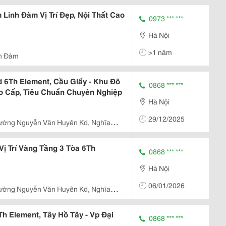
Linh Đàm Vị Trí Đẹp, Nội Thất Cao
0973 *** ***
Hà Nội
>1 năm
h Đàm
 6Th Element, Cầu Giấy - Khu Đô
0868 *** ***
ao Cấp, Tiêu Chuẩn Chuyên Nghiệp
Hà Nội
29/12/2025
ường Nguyễn Văn Huyên Kd, Nghĩa
ị Trí Vàng Tầng 3 Tòa 6Th
0868 *** ***
Hà Nội
06/01/2026
ường Nguyễn Văn Huyên Kd, Nghĩa
h Element, Tây Hồ Tây - Vp Đại
0868 *** ***