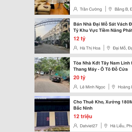
Trần Cường
Bằng B, 
Bán Nhà Đại Mỗ Sát Vách Đô
Tỷ Khu Vực Tiềm Năng Phát
12 tỷ
Hà Thị Hoa
Đại Mỗ, Đ
Tòa Nhà Kđt Tây Nam Linh Đ
Thang Máy - Ô Tô Đỗ Cửa
20 tỷ
Lê Minh Ngọc
Hoàng L
Cho Thuê Kho, Xưởng 180M
Bắc Ninh
12 triệu
Datviet27
Hà Liễu, P