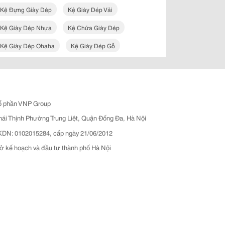
Kệ Đựng Giày Dép
Kệ Giày Dép Vải
Kệ Giày Dép Nhựa
Kệ Chứa Giày Dép
Kệ Giày Dép Ohaha
Kệ Giày Dép Gỗ
ổ phần VNP Group
hái Thịnh Phường Trung Liệt, Quận Đống Đa, Hà Nội
N: 0102015284, cấp ngày 21/06/2012
ở kế hoạch và đầu tư thành phố Hà Nội