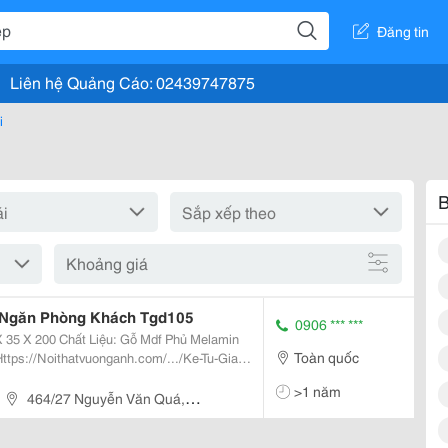
Đăng tin
Liên hệ Quảng Cáo: 02439747875
i
B
Khoảng giá
 Ngăn Phòng Khách Tgd105
0906 *** ***
Toàn quốc
>1 năm
464/27 Nguyễn Văn Quá,
n 12, Tp. Hcm