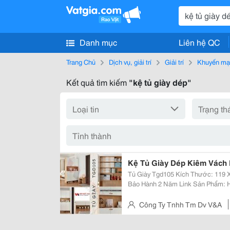
Danh mục
Liên hệ QC
Trang Chủ
Dịch vụ, giải trí
Giải trí
Khuyến mạ
Kết quả tìm kiếm
"kệ tủ giày dép"
Kệ Tủ Giày Dép Kiêm Vách
Tủ Giày Tgd105 Kích Thước: 119 X 35 X 200 Chất Liệu: Gỗ Mdf Phủ Melamin
Bảo Hành 2 Năm Link Sản Phẩm: Https://Noithatvuonganh.com/.../Ke-Tu-Giay-
Dep-Kiem-Vach... -------------✴️✴️✴️------------- Công Ty Tnhh Tm Dv V&Amp;A
Chuyên Thiết...
Công Ty Tnhh Tm Dv V&A
Phường Đông Hưng Thuận, Quậ