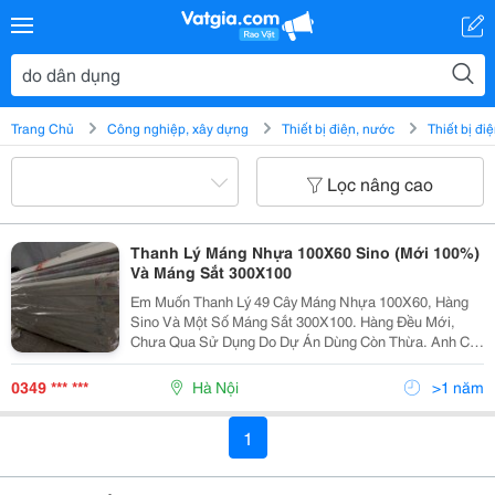
Trang Chủ
Công nghiệp, xây dựng
Thiết bị điện, nước
Thiết bị đi
Lọc nâng cao
Thanh Lý Máng Nhựa 100X60 Sino (Mới 100%)
Và Máng Sắt 300X100
Em Muốn Thanh Lý 49 Cây Máng Nhựa 100X60, Hàng
Sino Và Một Số Máng Sắt 300X100. Hàng Đều Mới,
Chưa Qua Sử Dụng Do Dự Án Dùng Còn Thừa. Anh Chị
Nào Có Nhu Cầu Lấy Liên Hệ Em Ạ.
0349 *** ***
Hà Nội
>1 năm
1