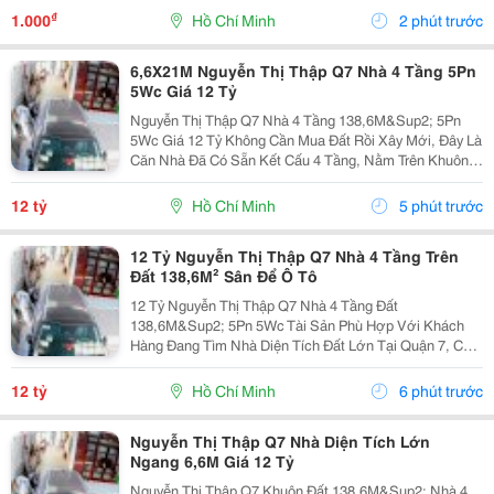
Nổ Hũ. Với Thiết Kế Giao Diện Thân Thiện,...
₫
1.000
Hồ Chí Minh
2 phút trước
6,6X21M Nguyễn Thị Thập Q7 Nhà 4 Tầng 5Pn
5Wc Giá 12 Tỷ
Nguyễn Thị Thập Q7 Nhà 4 Tầng 138,6M&Sup2; 5Pn
5Wc Giá 12 Tỷ Không Cần Mua Đất Rồi Xây Mới, Đây Là
Căn Nhà Đã Có Sẵn Kết Cấu 4 Tầng, Nằm Trên Khuôn
Đất 6,6 X 21M, Tổng Diện Tích 138,6M&Sup2;. Nhà
Gồm 5 Phòng Ngủ, 5 Toilet, Phù Hợp Gia Đình Đông...
12 tỷ
Hồ Chí Minh
5 phút trước
12 Tỷ Nguyễn Thị Thập Q7 Nhà 4 Tầng Trên
Đất 138,6M² Sân Để Ô Tô
12 Tỷ Nguyễn Thị Thập Q7 Nhà 4 Tầng Đất
138,6M&Sup2; 5Pn 5Wc Tài Sản Phù Hợp Với Khách
Hàng Đang Tìm Nhà Diện Tích Đất Lớn Tại Quận 7, Có
Sẵn Nhà Để Sử Dụng Và Chủ Động Khai Thác Theo
Nhu Cầu. Khuôn Đất 6,6 X 21M, Tổng Diện Tích
12 tỷ
Hồ Chí Minh
6 phút trước
138,6M&Sup2;. Nhà...
Nguyễn Thị Thập Q7 Nhà Diện Tích Lớn
Ngang 6,6M Giá 12 Tỷ
Nguyễn Thị Thập Q7 Khuôn Đất 138,6M&Sup2; Nhà 4