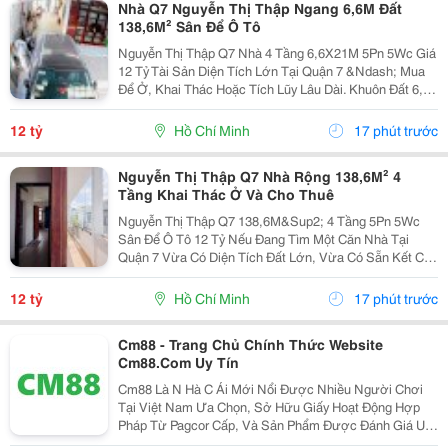
Nhà Q7 Nguyễn Thị Thập Ngang 6,6M Đất
138,6M² Sân Để Ô Tô
Nguyễn Thị Thập Q7 Nhà 4 Tầng 6,6X21M 5Pn 5Wc Giá
12 Tỷ Tài Sản Diện Tích Lớn Tại Quận 7 &Ndash; Mua
Để Ở, Khai Thác Hoặc Tích Lũy Lâu Dài. Khuôn Đất 6,6
X 21M, Tổng Diện Tích 138,6M&Sup2;, Nhà Hiện Hữu 4
Tầng, Công Năng Gồm 5 Phòng Ngủ Và 5...
12 tỷ
Hồ Chí Minh
17 phút trước
Nguyễn Thị Thập Q7 Nhà Rộng 138,6M² 4
Tầng Khai Thác Ở Và Cho Thuê
Nguyễn Thị Thập Q7 138,6M&Sup2; 4 Tầng 5Pn 5Wc
Sân Để Ô Tô 12 Tỷ Nếu Đang Tìm Một Căn Nhà Tại
Quận 7 Vừa Có Diện Tích Đất Lớn, Vừa Có Sẵn Kết Cấu
Để Sử Dụng Và Khai Thác, Đây Là Sản Phẩm Đáng Cân
Nhắc. Nhà Nằm Trên Khuôn Đất 6,6 X 21M, Diện Tích...
12 tỷ
Hồ Chí Minh
17 phút trước
Cm88 - Trang Chủ Chính Thức Website
Cm88.Com Uy Tín
Cm88 Là N Hà C Ái Mới Nổi Được Nhiều Người Chơi
Tại Việt Nam Ưa Chọn, Sở Hữu Giấy Hoạt Động Hợp
Pháp Từ Pagcor Cấp, Và Sản Phẩm Được Đánh Giá Uy
Tín Cao Từ Geotrust. Nh À Cá I Cm88 Mang Đến Nhiều