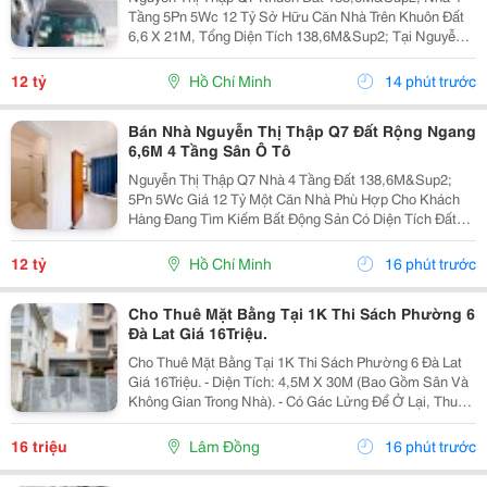
Tầng 5Pn 5Wc 12 Tỷ Sở Hữu Căn Nhà Trên Khuôn Đất
6,6 X 21M, Tổng Diện Tích 138,6M&Sup2; Tại Nguyễn
Thị Thập, Quận 7. Đây Là Lựa Chọn Phù Hợp Cho
Khách Hàng Muốn Tìm Một Tài Sản Có Diện Tích Thực
12 tỷ
Hồ Chí Minh
14 phút trước
Lớn Và...
Bán Nhà Nguyễn Thị Thập Q7 Đất Rộng Ngang
6,6M 4 Tầng Sân Ô Tô
Nguyễn Thị Thập Q7 Nhà 4 Tầng Đất 138,6M&Sup2;
5Pn 5Wc Giá 12 Tỷ Một Căn Nhà Phù Hợp Cho Khách
Hàng Đang Tìm Kiếm Bất Động Sản Có Diện Tích Đất
Lớn Tại Quận 7, Vừa Có Thể Sử Dụng Ngay Vừa Có
Phương Án Khai Thác Về Sau. Khuôn Đất 6,6 X 21M,
12 tỷ
Hồ Chí Minh
16 phút trước
Diện...
Cho Thuê Mặt Bằng Tại 1K Thi Sách Phường 6
Đà Lat Giá 16Triệu.
Cho Thuê Mặt Bằng Tại 1K Thi Sách Phường 6 Đà Lat
Giá 16Triệu. - Diện Tích: 4,5M X 30M (Bao Gồm Sân Và
Không Gian Trong Nhà). - Có Gác Lửng Để Ở Lại, Thuận
Tiện Vừa Kinh Doanh Vừa Sinh Hoạt. - Điện, Nước Tính
Riêng Theo Mức Sử Dụng. - Giá Thuê:...
16 triệu
Lâm Đồng
16 phút trước