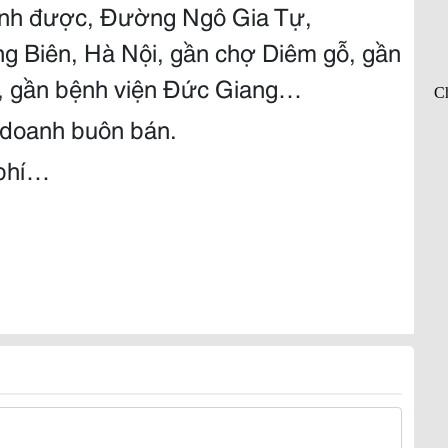
anh được, Đường Ngô Gia Tự,
 Biên, Hà Nội, gần chợ Diêm gỗ, gần
2, gần bệnh viện Đức Giang…
h doanh buôn bán.
 phí…