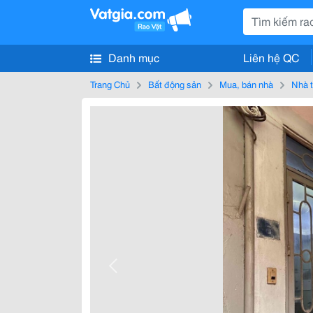
Danh mục
Liên hệ QC
Trang Chủ
Bất động sản
Mua, bán nhà
Nhà t