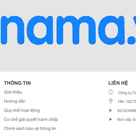
THÔNG TIN
LIÊN HỆ
Giới thiệu
Công ty C
Hướng dẫn
HN: 102 T
➤
Quy chế hoạt động
Số GCNĐKD
➤
Cơ chế giải quyết tranh chấp
Nơi cấp: S
Chính sách bảo vệ thông tin