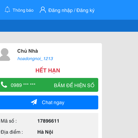
Đăng nhập / Đăng ký
Thông báo
Chủ Nhà
hoadongnoi_1213
HẾT HẠN
0989 *** ***
BẤM ĐỂ HIỆN SỐ
Chat ngay
Mã số :
17896611
Địa điểm :
Hà Nội