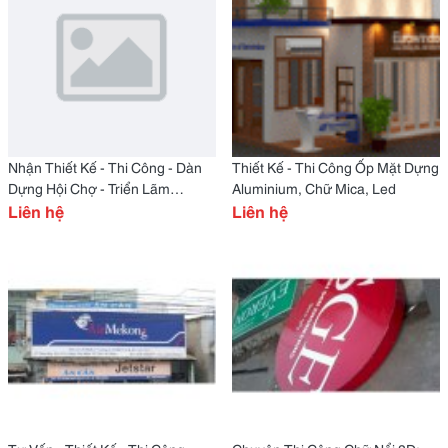
Nhận Thiết Kế - Thi Công - Dàn
Thiết Kế - Thi Công Ốp Mặt Dựng
Dựng Hội Chợ - Triển Lãm
Aluminium, Chữ Mica, Led
Chuyên Nghiệp
Liên hệ
Liên hệ