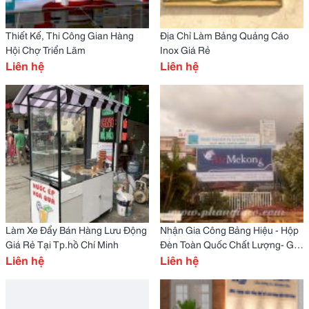
Thiết Kế, Thi Công Gian Hàng
Địa Chỉ Làm Bảng Quảng Cáo
Hội Chợ Triển Lãm
Inox Giá Rẻ
Liên hệ
Liên hệ
Làm Xe Đẩy Bán Hàng Lưu Động
Nhận Gia Công Bảng Hiệu - Hộp
Giá Rẻ Tại Tp.hồ Chí Minh
Đèn Toàn Quốc Chất Lượng- Giá
Liên hệ
Tốt
Liên hệ