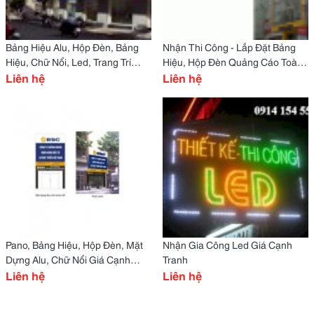
Bảng Hiệu Alu, Hộp Đèn, Bảng
Nhận Thi Công - Lắp Đặt Bảng
Hiệu, Chữ Nổi, Led, Trang Trí
Hiệu, Hộp Đèn Quảng Cáo Toàn
Showroom, Tủ Kệ
Liên hệ
Quốc
Liên hệ
Pano, Bảng Hiệu, Hộp Đèn, Mặt
Nhận Gia Công Led Giá Cạnh
Dựng Alu, Chữ Nổi Giá Cạnh
Tranh
Tranh
Liên hệ
Liên hệ