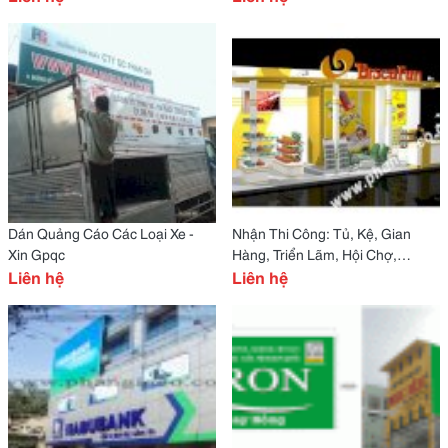
Dán Quảng Cáo Các Loại Xe -
Nhận Thi Công: Tủ, Kệ, Gian
Xin Gpqc
Hàng, Triển Lãm, Hội Chợ,
Liên hệ
Showroom, Bar, Nội Thất
Liên hệ