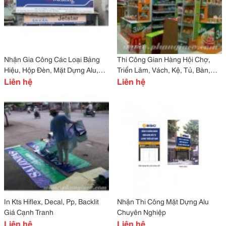
Nhận Gia Công Các Loại Bảng
Thi Công Gian Hàng Hội Chợ,
Hiệu, Hộp Đèn, Mặt Dựng Alu,
Triển Lãm, Vách, Kệ, Tủ, Bàn,
Chữ Nổi, Led
Liên hệ
Booth
Liên hệ
In Kts Hiflex, Decal, Pp, Backlit
Nhận Thi Công Mặt Dựng Alu
Giá Cạnh Tranh
Chuyên Nghiệp
Liên hệ
Liên hệ