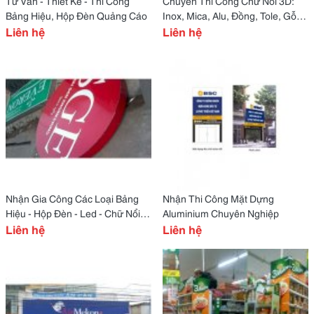
Tư Vấn - Thiết Kế - Thi Công
Chuyên Thi Công Chữ Nổi 3D:
Bảng Hiệu, Hộp Đèn Quảng Cáo
Inox, Mica, Alu, Đồng, Tole, Gỗ
Liên hệ
Giá Cạnh Tranh
Liên hệ
Nhận Gia Công Các Loại Bảng
Nhận Thi Công Mặt Dựng
Hiệu - Hộp Đèn - Led - Chữ Nổi
Aluminium Chuyên Nghiệp
Mica, Inox, Tole
Liên hệ
Liên hệ