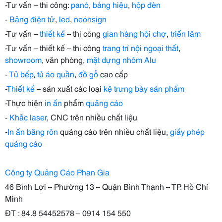
-Tư vấn – thi công:
panô
,
bảng hiệu
,
hộp đèn
-
Bảng điện tử
,
led
,
neonsign
-Tư vấn –
thiết kế
– thi công
gian hàng hội chợ
,
triển lãm
-Tư vấn – thiết kế – thi công
trang trí nội ngoại thất
,
showroom
, văn phòng,
mặt dựng nhôm Alu
-
Tủ bếp
,
tủ áo quần
,
đồ gỗ
cao cấp
-
Thiết kế
– sản xuất các loại
kệ trưng bày sản phẩm
-Thực hiện
in ấn
phẩm
quảng cáo
-
Khắc laser
, CNC trên nhiều chất liệu
-
In ấn băng rôn
quảng cáo trên nhiều chất liệu,
giấy phép
quảng cáo
Công ty Quảng Cáo Phan Gia
46 Bình Lợi – Phường 13 – Quận Bình Thạnh – TP. Hồ Chí
Minh
ĐT : 84.8 54452578 – 0914 154 550