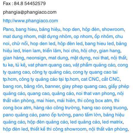
Fax : 84.8 54452579
phangia@phangiaco.com
http://www.phangiaco.com
Pano
,
bang hieu
,
bảng hiệu
,
hop den
,
hộp đèn
,
showroom
,
mat dung nhom
,
mặt dựng nhôm
,
op nhom
,
ốp nhôm
,
chu
noi
,
chữ nổi
,
hop den led
,
hộp đèn led
,
bang hieu led
,
bảng
hiệu led
,
trien lam
,
triển lãm
,
hoi cho
,
hội chợ
,
gian hang
,
gian hàng
,
neonsign
,
mat dung
,
mặt dựng
,
noi that
,
nội thất
,
tu ke
,
tủ kệ
,
vat pham quang cao
,
vật phẩm quảng cáo
,
cong
ty quang cao
,
công ty quảng cáo
,
cong ty quang cao tai
tp.hcm
,
công ty quảng cáo tại tp.hcm
,
cat CNC
,
cắt CNC
,
bang ron
,
băng rôn
,
banner
,
giay phep quang cao
,
giấy phép
quảng cáo
,
quang cao
,
quảng cáo
,
noi that van phong
,
nội
thất văn phòng
,
mai hien
,
mái hiên
,
thi công box atm
,
thi
cong box atm
,
hàng rào công trường
,
hang rao cong truong
,
pano quảng cáo
,
pano ốp tường
,
pano tấm lớn
,
bảng hiệu
quảng cáo
,
hộp đèn quảng cáo
,
led quảng cáo
,
led matrix
,
hộp đèn led
,
thiết kế thi công showroom
,
nội thất văn phòng
,