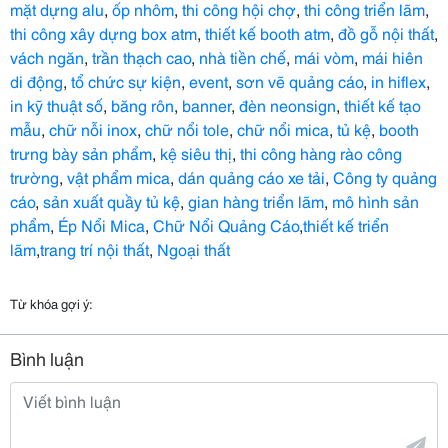
mặt dựng alu
,
ốp nhôm
,
thi công hội chợ
,
thi công triển lãm
,
thi công xây dựng box atm
,
thiết kế booth atm
,
đồ gỗ nội thất
,
vách ngăn
,
trần thạch cao
,
nhà tiền chế
,
mái vòm
,
mái hiên
di động
,
tổ chức sự kiện
,
event
,
sơn vẽ quảng cáo
,
in hiflex
,
in kỹ thuật số
,
băng rôn
,
banner
,
đèn neonsign
,
thiết kế tạo
mẫu
,
chữ nỗi inox
,
chữ nổi tole
,
chữ nổi mica
,
tủ kệ
,
booth
trưng bày sản phẩm
,
kệ siêu thị
,
thi công hàng rào công
trường
,
vật phẩm mica
,
dán quảng cáo xe tải
,
Công ty quảng
cáo
,
sản xuất quầy tủ kệ
,
gian hàng triển lãm
,
mô hình sản
phẩm
,
Ép Nổi Mica
,
Chữ Nổi Quảng Cáo
,
thiết kế triển
lãm
,
trang trí nội thất
,
Ngoại thất
Từ khóa gợi ý:
Bình luận