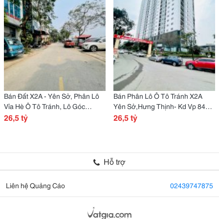
Bán Đất X2A - Yên Sở, Phân Lô
Bán Phân Lô Ô Tô Tránh X2A
Vỉa Hè Ô Tô Tránh, Lô Góc
Yên Sở,Hưng Thịnh- Kd Vp 84M
Thoáng 3 Mặt, 86M2 Mặt Tiền
26,5 tỷ
26.5 Tỷ Kinh Doanh Cực Tốt!
26,5 tỷ
5.5M, Giá 26.5 Tỷ.
Hỗ trợ
Liên hệ Quảng Cáo
02439747875