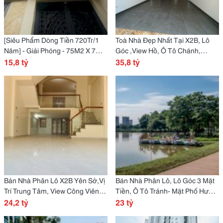
[Siêu Phẩm Dòng Tiền 720Tr/1
Toà Nhà Đẹp Nhất Tại X2B, Lô
Năm] - Giải Phóng - 75M2 X 7
Góc ,View Hồ, Ô Tô Chánh,
Tầng Thang Máy - 15,8 Tỷ
15,8 tỷ
Thang May, Kinh Doanh Tốt,
35,8 tỷ
80M2, Giá Nhỉnh 35Tỷ
Bán Nhà Phân Lô X2B Yên Sở,Vị
Bán Nhà Phân Lô, Lô Góc 3 Mặt
Trí Trung Tâm, View Công Viên, 2
Tiền, Ô Tô Tránh- Mặt Phố Hưng
Mặt Ngõ, Hạ Tầng Phat Triển,
24,2 tỷ
Thịnh, Hoàng Mai 70M2, 4T, Mt
23 tỷ
65M², Giá 24.2 Tỷ
7.5M2, Giá 23 Tỷ