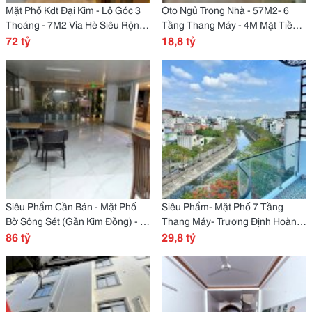
Mặt Phố Kđt Đại Kim - Lô Góc 3
Oto Ngủ Trong Nhà - 57M2- 6
Thoáng - 7M2 Vỉa Hè Siêu Rộng -
Tầng Thang Máy - 4M Mặt Tiền-
Dòng Tiền Ổn Định ~80
72 tỷ
Trung Tâm Quận Hoàng Mai. Giá
18,8 tỷ
Triệu/Tháng- Giá 72Tỷ
18.8 Tỷ
Siêu Phẩm Cần Bán - Mặt Phố
Siêu Phẩm- Mặt Phố 7 Tầng
Bờ Sông Sét (Gần Kim Đồng) - Dt
Thang Máy- Trương Định Hoàng
214M2 -Mt 16M - 8 Tầng Pccc
86 tỷ
Mai- 60M2- Mặt Tiền 6M- Giá
29,8 tỷ
Đạt Chuẩn - Giá 86 Tỷ
Nhỉnh 29 Tỷ