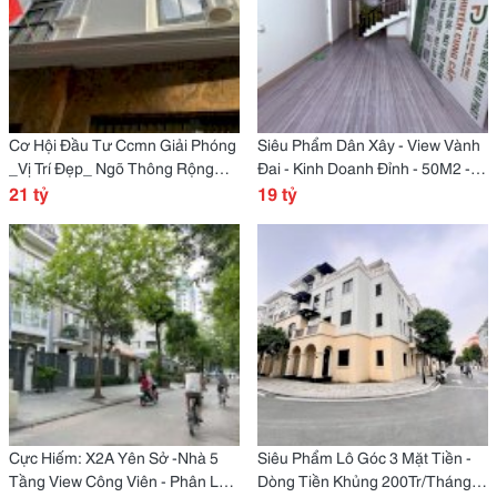
Cơ Hội Đầu Tư Ccmn Giải Phóng
Siêu Phẩm Dân Xây - View Vành
_Vị Trí Đẹp_ Ngõ Thông Rộng
Đai - Kinh Doanh Đỉnh - 50M2 -
_85M2_Mặt Tiền 6M _21 Tỷ
21 tỷ
Mặt Tiền 4M2 -Giá 19 Tỷ
19 tỷ
Cực Hiếm: X2A Yên Sở -Nhà 5
Siêu Phẩm Lô Góc 3 Mặt Tiền -
Tầng View Công Viên - Phân Lô
Dòng Tiền Khủng 200Tr/Tháng-