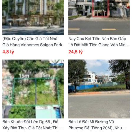
(Độc Quyền) Căn Giá Tốt Nhất
Nay Chủ Kẹt Tiền Nên Bán Gấp
Giỏ Hàng Vinhomes Saigon Park
Lô Đất Mặt Tiền Giang Văn Minh,
4,8 tỷ
An Khánh - Quận 2
24,5 tỷ
Bán Khuôn Đất Lớn Dg 66 , Để
Bán Lô Đất Mt Đường Vũ
Xây Biệt Thự- Giá Tốt Nhất Thị
Phượng Đề (Rộng 20M), Khu