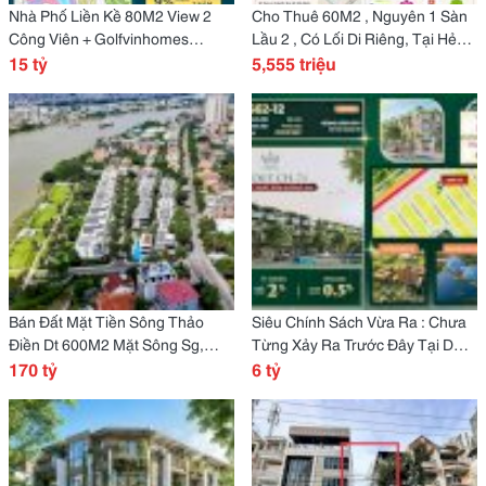
Nhà Phố Liền Kề 80M2 View 2
Cho Thuê 60M2 , Nguyên 1 Sàn
Công Viên + Golfvinhomes
Lầu 2 , Có Lối Di Riêng, Tại Hẻm
Green Paradise Cần Giờ Hcm.
15 tỷ
33 Thuỷ Lợi , Phước Long A, Q9
5,555 triệu
Hcm
Bán Đất Mặt Tiền Sông Thảo
Siêu Chính Sách Vừa Ra : Chưa
Điền Dt 600M2 Mặt Sông Sg,
Từng Xảy Ra Trước Đây Tại Dự
Thảo Điền Q2
170 tỷ
Án Vinhomes Sài Gòn Park Hóc
6 tỷ
Môn