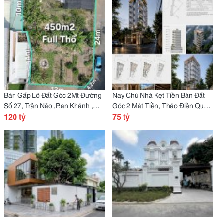
Bán Gấp Lô Đất Góc 2Mt Đường
Nay Chủ Nhà Kẹt Tiền Bán Đất
Số 27, Trần Não ,P.an Khánh ,
Góc 2 Mặt Tiền, Thảo Điền Quận
Trần Não , Quận 2
120 tỷ
2 Chỉ 150Tr/M2
75 tỷ