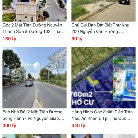
Góc 2 Mặt Tiền Đường Nguyễn
Chủ Gui Bán Đất Biệt Thự Khu
Thanh Sơn & Đường 103. Thạch
200 Nguyễn Văn Hưởng .
Mỹ Lợi , Quận 2 View Trực Diện
180 tỷ
Phường Thảo Điền, Quận 2.
90 tỷ
Sông Sài Gòn .
Ban Nhà Đất 2 Mặt Tiền Đường
Hàng Hiem Góc 2 Mặt Tiền Trần
Song Hành - Võ Nguyên Giáp,
Não, An Khánh, Tp. Thủ Đức.
Phường Phước Long A, Tp. Hcm
400 tỷ
Mặt Tiền Hông Là Đường Số 23.
340 tỷ