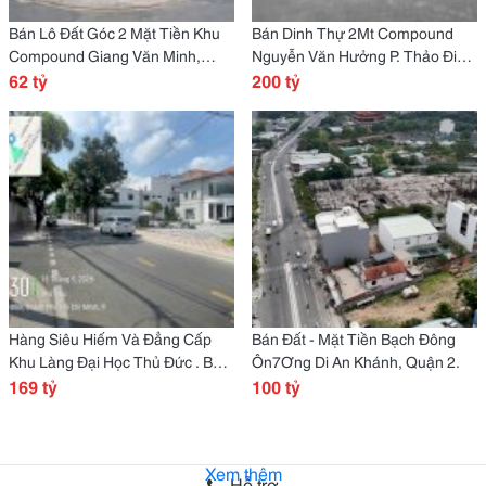
Bán Lô Đất Góc 2 Mặt Tiền Khu
Bán Dinh Thự 2Mt Compound
Compound Giang Văn Minh,
Nguyễn Văn Hưởng P. Thảo Điền
Phường An Phú, Quận 2.
62 tỷ
[Quận 2] Tp Thủ Đức.
200 tỷ
Hàng Siêu Hiếm Và Đẳng Cấp
Bán Đất - Mặt Tiền Bạch Đông
Khu Làng Đại Học Thủ Đức . Bán
Ôn7Ơng Di An Khánh, Quận 2.
Đất Tặng Nguyên Căn Biệt Thự.
169 tỷ
100 tỷ
Xem thêm
Hỗ trợ