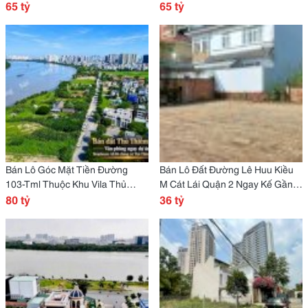
Trường Thảo Điền Q2
65 tỷ
Dân Cư Villa Thủ Thiêm, Tp. Thủ
65 tỷ
Đức
Bán Lô Góc Mặt Tiền Đường
Bán Lô Đất Đường Lê Huu Kiều
103-Tml Thuộc Khu Vila Thủ
M Cát Lái Quận 2 Ngay Kế Gần
Thiêm , Quận 2
80 tỷ
Sông
36 tỷ