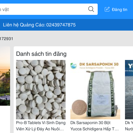
Đăng tin
Liên hệ Quảng Cáo: 02439747875
8172931
Danh sách tin đăng
Pro-B Tablets Vi Sinh Dạng
Dk Sarsaponin 30 Bột
Dk Y
Viên Xử Lý Đáy Ao Nuôi
Yucca Schidigera Hấp Thụ
Nướ