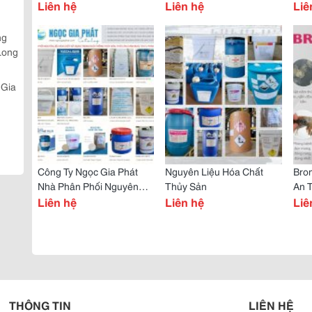
Tôm Cá
Liên hệ
Khí Độc Ao Nuôi
Liên hệ
Nh3
Liê
Tôm
ng
Long
 Gia
Công Ty Ngọc Gia Phát
Nguyên Liệu Hóa Chất
Bron
Nhà Phân Phối Nguyên
Thủy Sản
An 
Liệu & Hóa Chất Thủy Sản
Liên hệ
Liên hệ
Mala
Liê
Diệt
THÔNG TIN
LIÊN HỆ