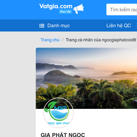
Danh mục
Liên hệ QC
Trang chủ
Trang cá nhân của ngocgiaphatcoid
GIA PHÁT NGỌC