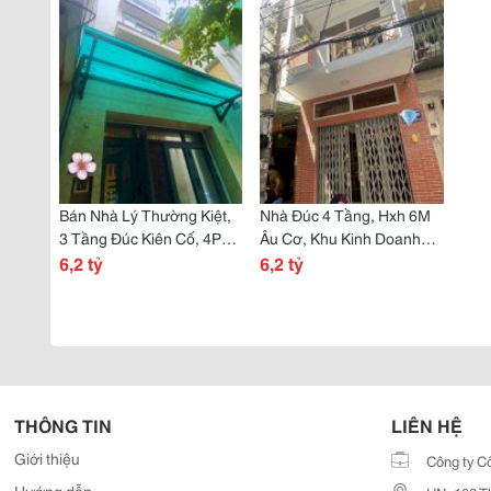
Bán Nhà Lý Thường Kiệt,
Nhà Đúc 4 Tầng, Hxh 6M
3 Tầng Đúc Kiên Cố, 4Pn,
Âu Cơ, Khu Kinh Doanh
Ngay Cạnh Hxh Tránh
6,2 tỷ
Đỉnh, Shr, Giá Chỉ 6.2 Tỷ
6,2 tỷ
Nhau
THÔNG TIN
LIÊN HỆ
Giới thiệu
Công ty C