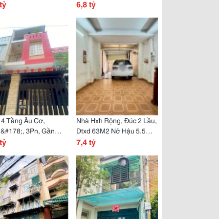
Thông, Sát Quận 10,
tỷ
Shr Đẹp Nở Hậu 5M, Cạnh
6,8 tỷ
7.5 Tỷ!
Hxh!
 4 Tầng Âu Cơ,
Nhà Hxh Rộng, Đúc 2 Lầu,
&#178;, 3Pn, Gần
Dtxd 63M2 Nở Hậu 5.5M,
 Thiên Phước, Sát Lữ
tỷ
Kv Kinh Doanh Rất Tốt!
7,4 tỷ
 Chỉ 6.6 Tỷ