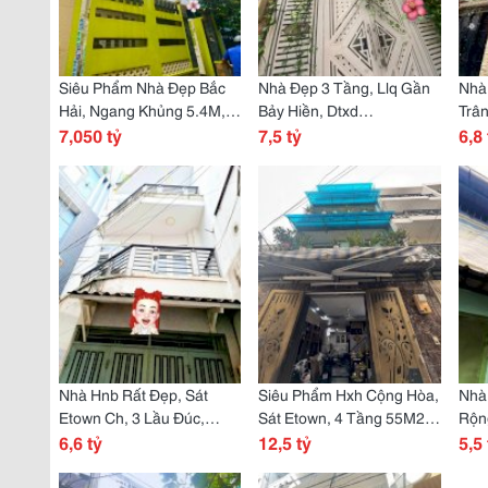
Siêu Phẩm Nhà Đẹp Bắc
Nhà Đẹp 3 Tầng, Llq Gần
Nhà
Hải, Ngang Khủng 5.4M, 3
Bảy Hiền, Dtxd
Trâ
Tầng 3Pn, Hẻm Xanh Mát!
7,050 tỷ
Vuông(4*15) 3Pn, Hxh
7,5 tỷ
Thư
6,8 
Cách 20M!
Bán
Nhà Hnb Rất Đẹp, Sát
Siêu Phẩm Hxh Cộng Hòa,
Nhà
Etown Ch, 3 Lầu Đúc,
Sát Etown, 4 Tầng 55M2
Rộng
43M&#178; 3Pn, Chỉ 5M
6,6 tỷ
(5*11) 5Pn, Shr Chuẩn!
12,5 tỷ
Đúc,
5,5 
Ra Hẻm Ô Tô
Chu