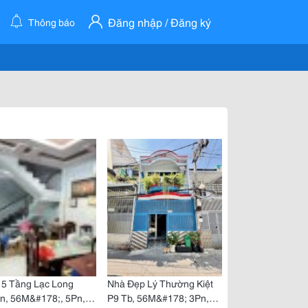
Đăng nhập / Đăng ký
Thông báo
 5 Tầng Lạc Long
Nhà Đẹp Lý Thường Kiệt
n, 56M&#178;, 5Pn,
P9 Tb, 56M&#178; 3Pn,