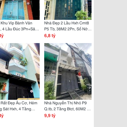
 Khu Vip Bành Văn
Nhà Đẹp 2 Lầu Hxh Cmt8
n, 4 Lầu Đúc 3Pn+Sân
P5 Tb, 38M2 2Pn, Sổ Nở
ợng, Khu Hiếm Nhà
tỷ
Hậu, Gần Cv.lê Thị Riêng
6,8 tỷ
 Rất Đẹp Âu Cơ, Hẻm
Nhà Nguyễn Thị Nhỏ P9
 Sát Hxh, 4 Tầng
Q.tb, 2 Tầng Btct, 60M2 3
 3 Pn, Shr Hoàn Công
tỷ
Pn, Nở Hậu Tài Lộc, Hxh
9,9 tỷ
ẩn!
Đỗ Cổng