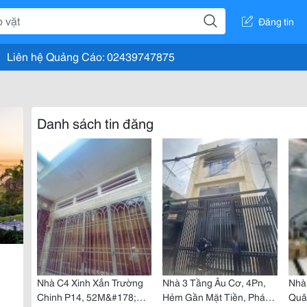
Đăng tin
Liên hệ Quảng Cáo: 02439747875
Danh sách tin đăng
Nhà C4 Xinh Xắn Trường
Nhà 3 Tầng Âu Cơ, 4Pn,
Nhà
Chinh P14, 52M&#178;
Hẻm Gần Mặt Tiền, Pháp
Quâ