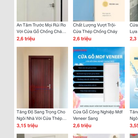
An Tâm Trước Mọi Rủi Ro
Chất Lượng Vượt Trội-
Cửa
Với Cửa Gỗ Chống Cháy
Cửa Thép Chống Cháy
Lựa
Đạt Chuẩn Kiểm Định
2,6 triệu
2,6 triệu
2,3 
Tăng Độ Sang Trọng Cho
Cửa Gỗ Công Nghiệp Mdf
Tăn
Ngôi Nhà Với Cửa Thép
Veneer Sang
Ngô
Vân Gỗ
3,15 triệu
2,6 triệu
Cao
3,5