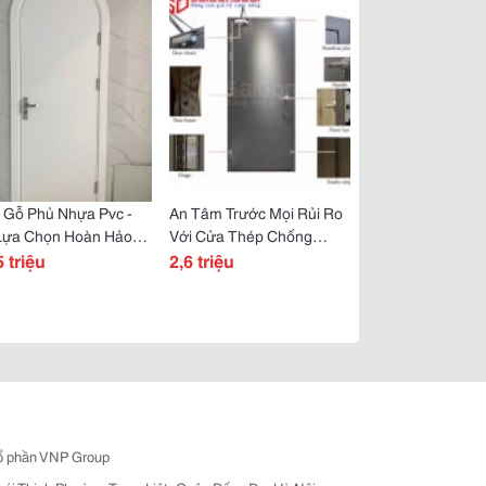
 Gỗ Phủ Nhựa Pvc -
An Tâm Trước Mọi Rủi Ro
Lựa Chọn Hoàn Hảo
Với Cửa Thép Chống
Ngôi Nhà Hiện Đại
5 triệu
Cháy Đạt Chuẩn Kiểm
2,6 triệu
Định
ổ phần VNP Group