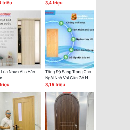
 Gỗ Cao Cấp
5 triệu
3,4 triệu
 Lùa Nhựa Abs Hàn
Tăng Độ Sang Trọng Cho
c
Ngôi Nhà Với Cửa Gỗ Hdf
triệu
Veneer
3,15 triệu