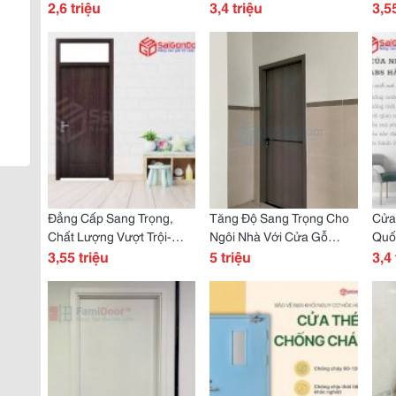
Cho Ngôi Nhà Hiện Đại
2,6 triệu
Nước - Ưu Đãi Lớn
3,4 triệu
Vân
3,5
Đẳng Cấp Sang Trọng,
Tăng Độ Sang Trọng Cho
Cửa
Chất Lượng Vượt Trội-
Ngôi Nhà Với Cửa Gỗ
Quố
Cửa Nhựa Composite Ofix
3,55 triệu
Carbon Cao Cấp
5 triệu
3,4 