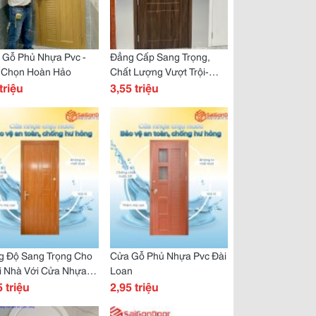
 Gỗ Phủ Nhựa Pvc -
Đẳng Cấp Sang Trọng,
 Chọn Hoàn Hảo
Chất Lượng Vượt Trội-
triệu
Cửa Nhựa Vòm
3,55 triệu
g Độ Sang Trọng Cho
Cửa Gỗ Phủ Nhựa Pvc Đài
i Nhà Với Cửa Nhựa
Loan
 Cấp
5 triệu
2,95 triệu