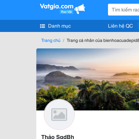
Danh mục
Liên hệ QC
Trang chủ
Trang cá nhân của bienhoacuadepi
Thảo SgdBh