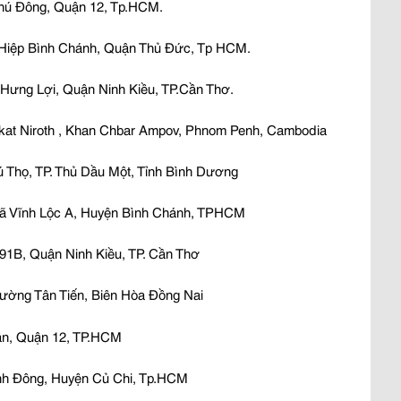
hú Đông, Quận 12, Tp.HCM.
Hiệp Bình Chánh, Quận Thủ Đức, Tp HCM.
ưng Lợi, Quận Ninh Kiều, TP.Cần Thơ.
kat Niroth , Khan Chbar Ampov, Phnom Penh, Cambodia
 Thọ, TP. Thủ Dầu Một, Tỉnh Bình Dương
Xã Vĩnh Lộc A, Huyện Bình Chánh, TPHCM
1B, Quận Ninh Kiều, TP. Cần Thơ
ờng Tân Tiến, Biên Hòa Đồng Nai
ân, Quận 12, TP.HCM
nh Đông, Huyện Củ Chi, Tp.HCM