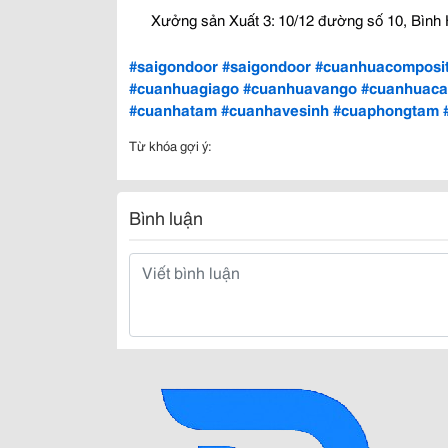
Xưởng sản Xuất 3: 10/12 đường số 10, Bìn
#saigondoor
#saigondoor
#cuanhuacomposi
#cuanhuagiago
#cuanhuavango
#cuanhuac
#cuanhatam
#cuanhavesinh
#cuaphongtam
Từ khóa gợi ý:
Bình luận