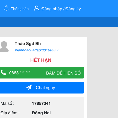
Đăng nhập / Đăng ký
Thông báo
Thảo Sgd Bh
bienhoacuadepid8168357
HẾT HẠN
0888 *** ***
BẤM ĐỂ HIỆN SỐ
Chat ngay
Mã số :
17857341
Địa điểm :
Đồng Nai