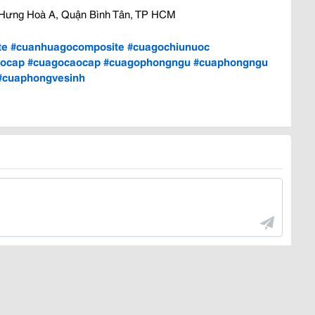
h Hưng Hoà A, Quận Bình Tân, TP HCM
te
#cuanhuagocomposite
#cuagochiunuoc
aocap
#cuagocaocap
#cuagophongngu
#cuaphongngu
#cuaphongvesinh