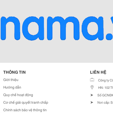
THÔNG TIN
LIÊN HỆ
Giới thiệu
Công ty C
Hướng dẫn
HN: 102 T
➤
Quy chế hoạt động
Số GCNĐKD
➤
Cơ chế giải quyết tranh chấp
Nơi cấp: S
Chính sách bảo vệ thông tin