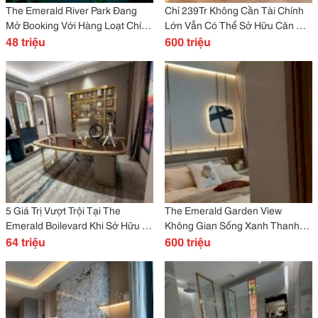
The Emerald River Park Đang
Chỉ 239Tr Không Cần Tài Chính
Mở Booking Với Hàng Loạt Chính
Lớn Vẫn Có Thể Sở Hữu Căn Hộ
Sách Hấp Dẫn
48 triệu
The Emerald Garden View.
600 triệu
5 Giá Trị Vượt Trội Tại The
The Emerald Garden View
Emerald Boilevard Khi Sở Hữu Vị
Không Gian Sống Xanh Thanh
Trí Tuyệt Đối Tại Đông Bắc Sài
64 triệu
Toán Linh Hoạt Chỉ Từ 9
600 triệu
Gòn
Triệu/Tháng.