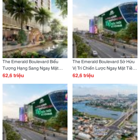
The Emerald Boulevard Biểu
The Emerald Boulevard Sở Hửu
Tượng Hạng Sang Ngay Mặt
Vị Trí Chiến Lược Ngay Mặt Tiền
Tiền Liên Kế Vùng Quốc Lộ 13.
62,6 triệu
Quốc Lộ 13 Chỉ 62,6Tr/M2
62,6 triệu