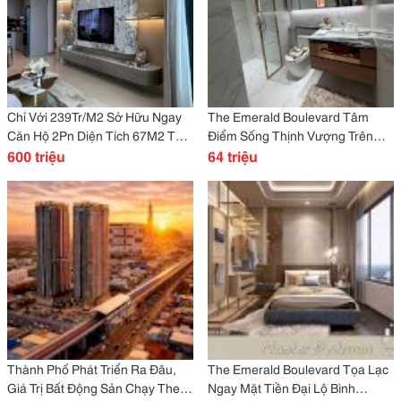
Chỉ Với 239Tr/M2 Sở Hữu Ngay
The Emerald Boulevard Tâm
Căn Hộ 2Pn Diện Tích 67M2 Tại
Điểm Sống Thịnh Vượng Trên
Trung Tâm Thuận An Sài Gòn.
600 triệu
Trục Quộc Lộ 13 Ngay Cửa Ngõ
64 triệu
Khu Bđ Sg
Thành Phố Phát Triển Ra Đâu,
The Emerald Boulevard Tọa Lạc
Giá Trị Bất Động Sản Chạy Theo
Ngay Mặt Tiền Đại Lộ Bình