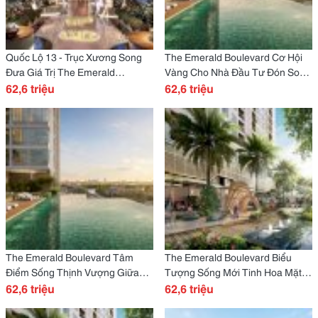
Quốc Lộ 13 - Trục Xương Song
The Emerald Boulevard Cơ Hội
Đưa Giá Trị The Emerald
Vàng Cho Nhà Đầu Tư Đón Song
Boulevard Tăng Tốc Cửa Ngỏ
62,6 triệu
Hạ Tầng Khu Cửa Ngõ Đông Bắc
62,6 triệu
Khu Đb Sài Gòn.
Sài Gòn.
The Emerald Boulevard Tâm
The Emerald Boulevard Biểu
Điểm Sống Thịnh Vượng Giữa
Tượng Sống Mới Tinh Hoa Mặt
Long Khu Đông Bắc Sài Gòn.
62,6 triệu
Tiề Quốc Lộ 13 Cửa Ngõ Khu
62,6 triệu
Đông Bắc Sài Gòn