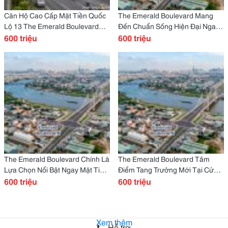
Căn Hộ Cao Cấp Mặt Tiền Quốc
The Emerald Boulevard Mang
Lộ 13 The Emerald Boulevard
Đến Chuẩn Sống Hiện Đại Ngay
Đang Trở Thành Tâm Điểm Săn
600 triệu
Cửa Ngõ Đb Sài Gòn
600 triệu
Đón
The Emerald Boulevard Chính Là
The Emerald Boulevard Tâm
Lựa Chọn Nổi Bật Ngay Mặt Tiền
Điểm Tang Trưởng Mới Tại Cửa
Quốc Lộ 13 Cửa Ngõ Đb Sài Gòn
600 triệu
Ngõ Khu Đông Bắc Sài Gòn
600 triệu
Xem thêm
Hỗ trợ