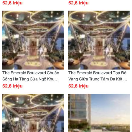
Đó The Emerald Boulevard
62,6 triệu
Dương Chỉ Với 62Tr/M2 Ngay
62,6 triệu
Cửa Ngõ Đb Sài Gòn.
The Emerald Boulevard Chuẩn
The Emerald Boulevard Tọa Độ
Sống Hạ Tầng Cửa Ngõ Khu
Vàng Giữa Trung Tâm Đa Kết Nối
Đông Bắc Sài Gòn Tp Hồ Chí
62,6 triệu
Ngay Cửa Ngõ Đb Sài Gòn.
62,6 triệu
Minh