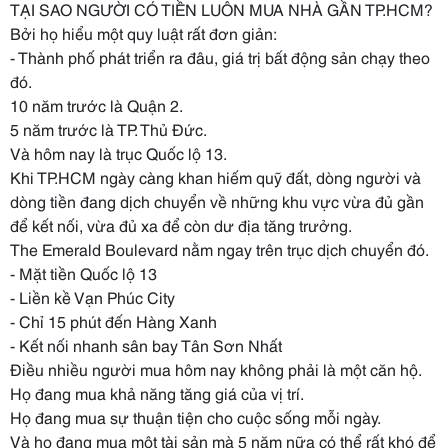
TẠI SAO NGƯỜI CÓ TIỀN LUÔN MUA NHÀ GẦN TP.HCM?
Bởi họ hiểu một quy luật rất đơn giản:
- Thành phố phát triển ra đâu, giá trị bất động sản chạy theo
đó.
10 năm trước là Quận 2.
5 năm trước là TP. Thủ Đức.
Và hôm nay là trục Quốc lộ 13.
Khi TP.HCM ngày càng khan hiếm quỹ đất, dòng người và
dòng tiền đang dịch chuyển về những khu vực vừa đủ gần
để kết nối, vừa đủ xa để còn dư địa tăng trưởng.
The Emerald Boulevard nằm ngay trên trục dịch chuyển đó.
- Mặt tiền Quốc lộ 13
- Liền kề Vạn Phúc City
- Chỉ 15 phút đến Hàng Xanh
- Kết nối nhanh sân bay Tân Sơn Nhất
Điều nhiều người mua hôm nay không phải là một căn hộ.
Họ đang mua khả năng tăng giá của vị trí.
Họ đang mua sự thuận tiện cho cuộc sống mỗi ngày.
Và họ đang mua một tài sản mà 5 năm nữa có thể rất khó để