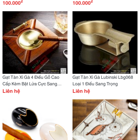
₫
₫
100.000
100.000
Gạt Tàn Xì Gà 4 Điếu Gỗ Cao
Gạt Tàn Xì Gà Lubinski Lbg068
Cấp Kèm Bật Lửa Cực Sang
Loại 1 Điếu Sang Trọng
(Lbg27)
Liên hệ
Liên hệ