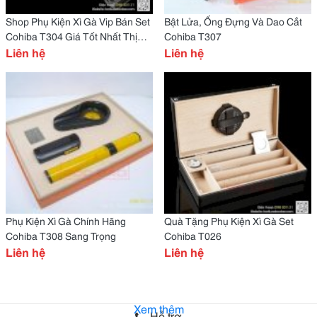
Shop Phụ Kiện Xì Gà Vip Bán Set
Bật Lửa, Ống Đựng Và Dao Cắt
Cohiba T304 Giá Tốt Nhất Thị
Cohiba T307
Trường
Liên hệ
Liên hệ
Phụ Kiện Xì Gà Chính Hãng
Quà Tặng Phụ Kiện Xì Gà Set
Cohiba T308 Sang Trọng
Cohiba T026
Liên hệ
Liên hệ
Xem thêm
Hỗ trợ