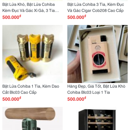
Bật Lửa Khò, Bật Lửa Cohiba
Bật Lửa Cohiba 3 Tia, Kèm Đục
Kèm Đục Và Gác Xì Gà, 3 Tia
Và Gác Cigar Cob208 Cao Cấp
₫
₫
Cob208
500.000
500.000
Bật Lửa Cohiba 1 Tia, Kèm Dao
Hàng Đẹp, Giá Tốt, Bật Lửa Khò
Cắt Blc03 Cao Cấp
Cohiba Blc03 Loại 1 Tia
₫
₫
500.000
500.000