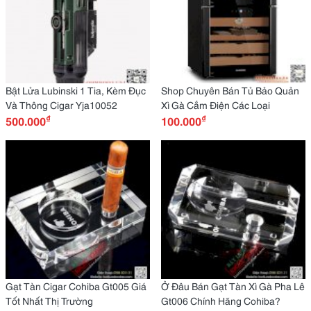
Bật Lửa Lubinski 1 Tia, Kèm Đục
Shop Chuyên Bán Tủ Bảo Quản
Và Thông Cigar Yja10052
Xì Gà Cắm Điện Các Loại
₫
₫
500.000
100.000
Gạt Tàn Cigar Cohiba Gt005 Giá
Ở Đâu Bán Gạt Tàn Xì Gà Pha Lê
Tốt Nhất Thị Trường
Gt006 Chính Hãng Cohiba?