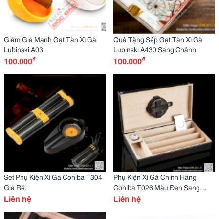
Giảm Giá Mạnh Gạt Tàn Xì Gà
Quà Tặng Sếp Gạt Tàn Xì Gà
Lubinski A03
Lubinski A430 Sang Chảnh
₫
₫
100.000
100.000
Set Phụ Kiện Xì Gà Cohiba T304
Phụ Kiện Xì Gà Chính Hãng
Giá Rẻ.
Cohiba T026 Màu Đen Sang
Liên hệ
Trọng
Liên hệ