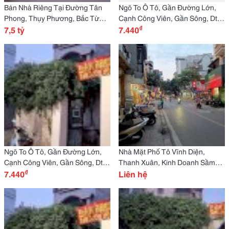
Bán Nhà Riêng Tại Đường Tân
Ngõ To Ô Tô, Gần Đường Lớn,
Phong, Thụy Phương, Bắc Từ
Cạnh Công Viên, Gần Sông, Dt
₫
Liêm, Hà Nội, Dt 62M2 Đẹp,
7,5 tỷ
62M2, Số 24 Ngõ 114/2 Phố Tân
7.440
Nhiều Tiện Ích
Phong, Thụy Phương, Hn!
Ngõ To Ô Tô, Gần Đường Lớn,
Nhà Mặt Phố Tô Vĩnh Diện,
Cạnh Công Viên, Gần Sông, Dt
Thanh Xuân, Kinh Doanh Sầm
₫
62M2, Số 24 Ngõ 114/2 Phố Tân
7.440
Uất, Đường Ô Tô Rộng 3 Ô Tô
Liên hệ
Phong, Thụy Phương, Hn
Tránh