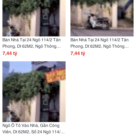
Bán Nhà Tại 24 Ngõ 114/2 Tân
Bán Nhà Tại 24 Ngõ 114/2 Tân
Phong, Dt 62M2, Ngõ Thông
Phong, Dt 62M2, Ngõ Thông
Vòng Quanh Gần Đường Lớn, Ô
7,44 tỷ
Vòng Quanh Ô Tô Vào Nhà, Gần
7,44 tỷ
Tô Vào Nhà
Đường Lớn
Ngõ Ô Tô Vào Nhà, Gần Công
Viên, Dt 62M2, Số 24 Ngõ 114/2