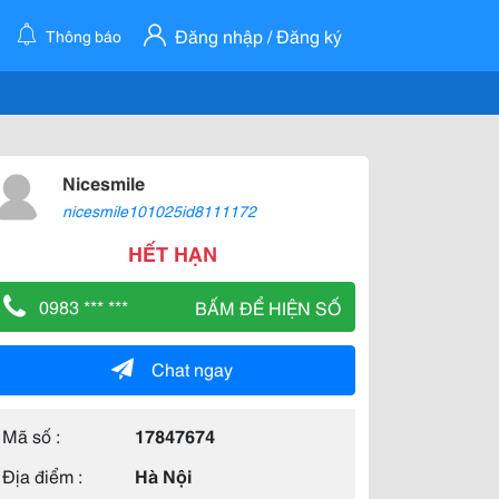
Đăng nhập / Đăng ký
Thông báo
Nicesmile
nicesmile101025id8111172
HẾT HẠN
0983 *** ***
BẤM ĐỂ HIỆN SỐ
Chat ngay
Mã số :
17847674
Địa điểm :
Hà Nội