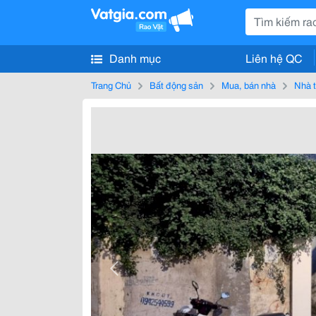
Danh mục
Liên hệ QC
Trang Chủ
Bất động sản
Mua, bán nhà
Nhà t