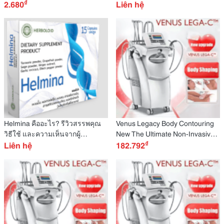
₫
Không? Dùng Rồi Mới Hiểu!
2.680
สำหรับผู้ชายที่ต้องการกลับมาฟิต
Liên hệ
เหมือนเดิม
Helmina คืออะไร? รีวิวสรรพคุณ
Venus Legacy Body Contouring
วิธีใช้ และความเห็นจากผู้
New The Ultimate Non-Invasive
₫
เชี่ยวชาญ กำจัดพยาธิ ล้างสารพิษ
Liên hệ
Fat Loss & Skin Tightening
182.792
ฟื้นฟูระบบลำไส้
Solution In 2025