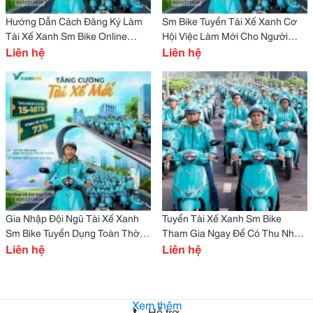
Hướng Dẫn Cách Đăng Ký Làm
Sm Bike Tuyển Tài Xế Xanh Cơ
Tài Xế Xanh Sm Bike Online
Hội Việc Làm Mới Cho Người
Kiếm Thêm Thu Nhập Ổn Định,
Liên hệ
Muốn Tăng Thu Nhập Và Chủ
Liên hệ
Chủ Động Thời Gian
Động Thời Gian
Gia Nhập Đội Ngũ Tài Xế Xanh
Tuyển Tài Xế Xanh Sm Bike
Sm Bike Tuyển Dụng Toàn Thời
Tham Gia Ngay Để Có Thu Nhập
Gian & Bán Thời Gian, Lương
Liên hệ
Bền Vững Và Cơ Hội Phát Triển
Liên hệ
Thưởng Cao
Nghề Nghiệp
Xem thêm
Hỗ trợ