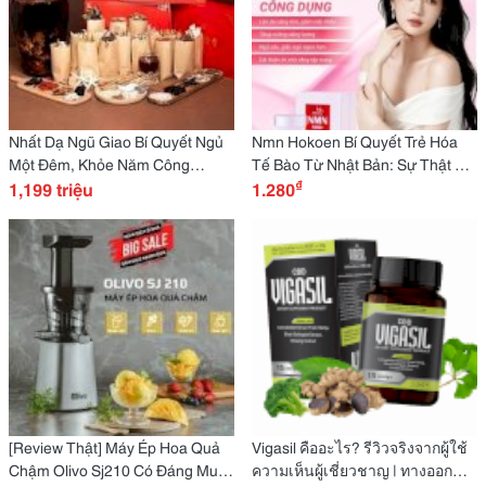
Nhất Dạ Ngũ Giao Bí Quyết Ngủ
Nmn Hokoen Bí Quyết Trẻ Hóa
Một Đêm, Khỏe Năm Công
Tế Bào Từ Nhật Bản: Sự Thật Có
₫
Dụng? Sự Thật Và Trải Nghiệm!
1,199 triệu
Đúng Như Quảng Cáo?
1.280
[Review Thật] Máy Ép Hoa Quả
Vigasil คืออะไร? รีวิวจริงจากผู้ใช้
Chậm Olivo Sj210 Có Đáng Mua
ความเห็นผู้เชี่ยวชาญ | ทางออก