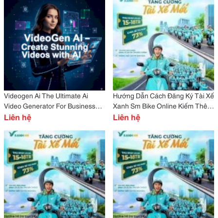
Videogen Ai The Ultimate Ai
Hướng Dẫn Cách Đăng Ký Tài Xế
Video Generator For Business
Xanh Sm Bike Online Kiếm Thêm
And Creators
Liên hệ
Thu Nhập Ổn Định, Chủ Động
Liên hệ
Thời Gian