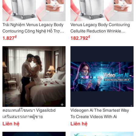
Trải Nghiệm Venus Legacy Body
Venus Legacy Body Contouring
Contouring Công Nghệ Hỗ Trợ
Cellulite Reduction Wrinkle
₫
₫
Làm Đẹp Thế Hệ Mới!
1.827
Vacuum Fat Loss Skin Whitening
182.792
Radiofrequency Slimming New
คอนเทนต์โฆษณา Vigasilcbd
Videogen Ai The Smartest Way
เสริมสมรรถภาพผู้ชาย
To Create Videos With Ai
Liên hệ
Liên hệ