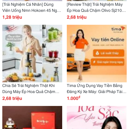
[Trải Nghiệm Cá Nhân] Dùng
[Review Thật] Trải Nghiệm Máy
Viên Uống Nmn Hokoen 45 Ngày
Ép Hoa Quả Chậm Olivo Sj210
Ai Đang Tìm Hiểu Về Nmn Chống
1,28 triệu
Sau 3 Tháng Có Đáng Mua
2,68 triệu
Lão Hóa Nhật Bản Thì Đọc Thử
Không?
Chia Sẻ Trải Nghiệm Thật Khi
Tima Ứng Dụng Vay Tiền Bằng
Dùng Máy Ép Hoa Quả Chậm
Đăng Ký Xe Máy: Giải Pháp Tài
₫
Olivo Sj210
2,68 triệu
Chính Nhanh, Tiện, Không Thẩm
1.000
Định Phức Tạp