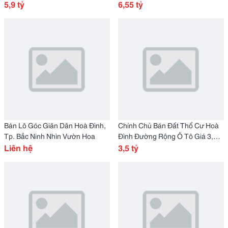
Tỷ
5,9 tỷ
Ninh Giá 6,55 Tỷ
6,55 tỷ
Bán Lô Góc Giãn Dân Hoà Đình,
Chính Chủ Bán Đất Thổ Cư Hoà
Tp. Bắc Ninh Nhìn Vườn Hoa
Đình Đường Rộng Ô Tô Giá 3,5
Liên hệ
Tỷ
3,5 tỷ