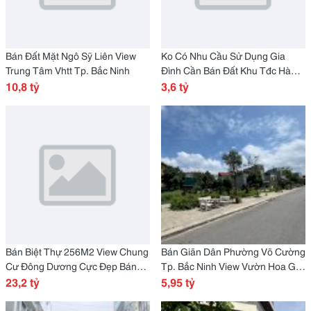
Bán Đất Mặt Ngô Sỹ Liên View
Ko Có Nhu Cầu Sử Dụng Gia
Trung Tâm Vhtt Tp. Bắc Ninh
Đình Cần Bán Đất Khu Tđc Hà
10,8 tỷ
Khẩu Tp. Hạ Long, Quảng Ninh
3,6 tỷ
Bán Biệt Thự 256M2 View Chung
Bán Giãn Dân Phường Võ Cường
Cư Đông Dương Cực Đẹp Bán
Tp. Bắc Ninh View Vườn Hoa Giá
Giá Nhỉnh 23 Tỷ
23,2 tỷ
5,95 Tỷ
5,95 tỷ