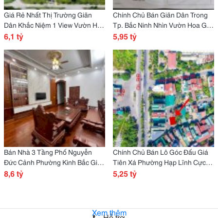
Giá Rẻ Nhất Thị Trường Giãn
Chính Chủ Bán Giãn Dân Trong
Dân Khắc Niệm 1 View Vườn Hoa
Tp. Bắc Ninh Nhìn Vườn Hoa Giá
6,1 Tỷ
6,1 tỷ
5,X Tỷ
5,95 tỷ
Bán Nhà 3 Tầng Phố Nguyễn
Chính Chủ Bán Lô Góc Đấu Giá
Đức Cảnh Phường Kinh Bắc Giá
Tiên Xá Phường Hạp Lĩnh Cực
Hơn 8 Tỷ
8,6 tỷ
Đẹp Giá 5,25 Tỷ
5,25 tỷ
Xem thêm
Hỗ trợ