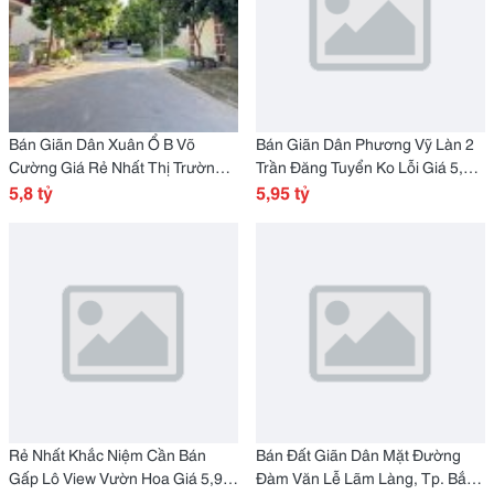
Bán Giãn Dân Xuân Ổ B Võ
Bán Giãn Dân Phương Vỹ Làn 2
Cường Giá Rẻ Nhất Thị Trường
Trần Đăng Tuyển Ko Lỗi Giá 5,95
5,8 Tỷ
5,8 tỷ
Tỷ
5,95 tỷ
Rẻ Nhất Khắc Niệm Cần Bán
Bán Đất Giãn Dân Mặt Đường
Gấp Lô View Vườn Hoa Giá 5,9
Đàm Văn Lễ Lãm Làng, Tp. Bắc