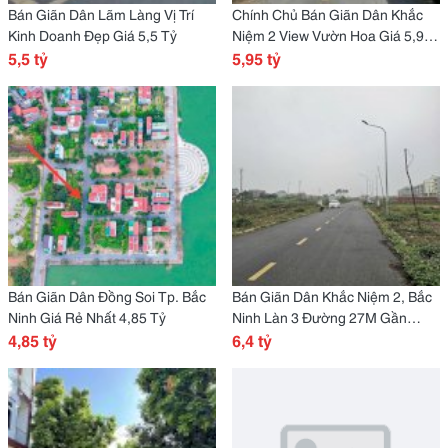
Bán Giãn Dân Lãm Làng Vị Trí
Chính Chủ Bán Giãn Dân Khắc
Kinh Doanh Đẹp Giá 5,5 Tỷ
Niệm 2 View Vườn Hoa Giá 5,95
5,5 tỷ
Tỷ
5,95 tỷ
Bán Giãn Dân Đồng Soi Tp. Bắc
Bán Giãn Dân Khắc Niệm 2, Bắc
Ninh Giá Rẻ Nhất 4,85 Tỷ
Ninh Làn 3 Đường 27M Gần
4,85 tỷ
Ngay Vườn Hoa Giá 6,4 Tỷ
6,4 tỷ