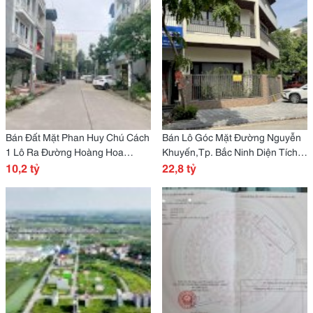
Bán Đất Mặt Phan Huy Chú Cách
Bán Lô Góc Mặt Đường Nguyễn
1 Lô Ra Đường Hoàng Hoa
Khuyến,Tp. Bắc Ninh Diện Tích
Thám Tp. Bắc Ninh
10,2 tỷ
158M2
22,8 tỷ