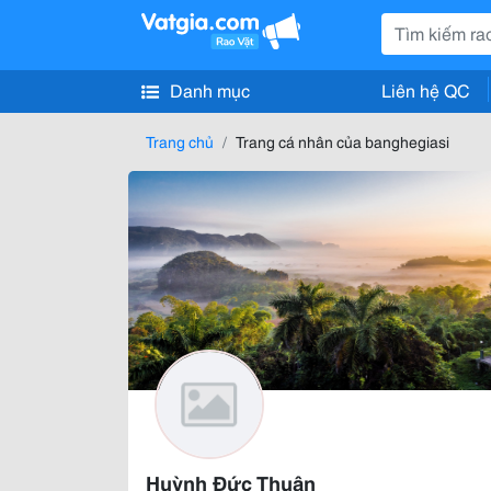
Danh mục
Liên hệ QC
Trang chủ
Trang cá nhân của banghegiasi
Huỳnh Đức Thuận