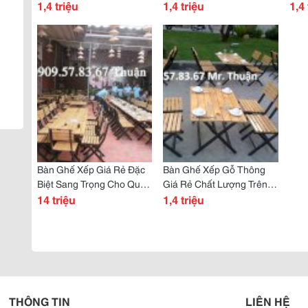
1,4 triệu
1,4 triệu
1,4 
Bàn Ghế Xếp Giá Rẻ Đặc
Bàn Ghế Xếp Gỗ Thông
Biệt Sang Trọng Cho Quán
Giá Rẻ Chất Lượng Trên
Ăn Nhà Hàng Quán Nhậu ,
14 triệu
Cả Tuyệt Vời
1,4 triệu
Cà Phê
THÔNG TIN
LIÊN HỆ