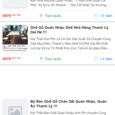
Bàn Ghế Bia Bar,Quán Nhậu... + Bàn Ghế Quán Cà
Phê, Trà Sữa, Ăn Nhanh.. * Giá Tốt Nhất Tại Xưởng,
Tiết Kiệm Chi Phí Cho Chủ Đầu Tư. * Đảm Bảo Chất
Lượng, Bảo Hành 12 Tháng Cho Sản Phẩm. * Chuyên
0979 *** ***
Toàn quốc
>1 năm
Nhận Đặt...
Ghế Gỗ Quán Nhậu Ghế Nhà Hàng Thanh Lý
Giá Rẻ !!!
Nội Thất Anh Phi: Là Cơ Sở Sản Xuất Và Chuyên Cung
Cấp Mua Bán, Thanh Lí Bàn Ghế Cà Phê Giá Rẻ Chất
Lượng Và Uy Tín Nhất Khu Vực Tphcm &Ldquo;Báo
Giá Ưu Đãi Cho Khách Hàng Gọi Trực Tiếp&Rdquo;
0979.296.137 - Chuyên Cung Cấp Bàn Ghế Cà Phê...
0979 *** ***
Toàn quốc
>1 năm
Bộ Bàn Ghế Gỗ Chân Sắt Quán Nhậu, Quán
Ăn Thanh Lý !!!
Nội Thất Bàn Ghế Quán Nhậu Anh Phi:chuyên Cung