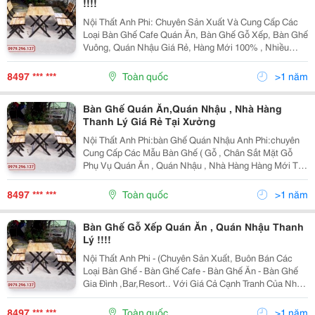
!!!!
Nội Thất Anh Phi: Chuyên Sản Xuất Và Cung Cấp Các
Loại Bàn Ghế Cafe Quán Ăn, Bàn Ghế Gỗ Xếp, Bàn Ghế
Vuông, Quán Nhậu Giá Rẻ, Hàng Mới 100% , Nhiều
Mẫu Mã Và Giá Cả Tốt Nhất Trên Thị Trường. Liên Hệ:
Tại Xưởng Sản Xuất :0979.296.137: Gặp A...
8497 *** ***
Toàn quốc
>1 năm
Bàn Ghế Quán Ăn,Quán Nhậu , Nhà Hàng
Thanh Lý Giá Rẻ Tại Xưởng
Nội Thất Anh Phi:bàn Ghế Quán Nhậu Anh Phi:chuyên
Cung Cấp Các Mẫu Bàn Ghế ( Gỗ , Chân Sắt Mặt Gỗ
Phụ Vụ Quán Ăn , Quán Nhậu , Nhà Hàng Hàng Mới Tại
Xưởng - Cam Kết Giá Tốt Tại Cơ Sở ( Không Qua Trung
Gian Cửa Hàng , Đại Lý ,...) - Bảo Hành Sản Phẩm...
8497 *** ***
Toàn quốc
>1 năm
Bàn Ghế Gỗ Xếp Quán Ăn , Quán Nhậu Thanh
Lý !!!!
Nội Thất Anh Phi - (Chuyên Sản Xuất, Buôn Bán Các
Loại Bàn Ghế - Bàn Ghế Cafe - Bàn Ghế Ăn - Bàn Ghế
Gia Đình ,Bar,Resort.. Với Giá Cả Cạnh Tranh Của Nhà
Sản Xuất,Nhiều Mẫu Mã Đa Dạng,Bảo Hành 12
Tháng,Vận Chuyển Miễn Phí,Uy Tín Và Chất Lượng
8497 *** ***
Toàn quốc
>1 năm