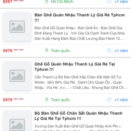
8497 *** ***
Hồ Chí Minh
>1 năm
Bàn Ghế Quán Nhậu Thanh Lý Giá Rẻ Tphcm
!!!
Bàn Ghế Gỗ Quán Nhậu - Bàn Ghế Ăn - Bàn Ghế Gia
Đình Đang Thanh Lý ..Với Giá Cả Cạnh Tranh Của Nhà
Sản Xuất,Hàng Đảm Bảo Chất Lượng,Bảo Hành 12
Tháng, Uy Tín Và Chất Lượng Đặc Biệt : - Giảm Giá Khi
Đặt Số Lượng Lớn Trên 50 Bộ Lh: 0979.296.137:...
0979 *** ***
Toàn quốc
>1 năm
Ghế Gỗ Quán Nhậu Thanh Lý Giá Rẻ Tại
Tphcm !!!
Cần Thanh Lý Bộ Bàn Ghế Xếp Chân Sắt Mặt Gỗ Tự
Nhiên , Mới 99% Giá Rẻ , Dành Cho Quán Ốc , Quán
Nhậu , Vỉa Hè .V.v.... ✅Chất Liệu : Khung Bàn Ghế Chân
Sắt Sơn Tĩnh Điện Chắc Chắn Và Chống Rỉ Sét , Mặt
Bàn Ghế Được Làm Từ Gỗ Tự Nhiên 100% .
0979 *** ***
Toàn quốc
>1 năm
✅Nguyên...
Bộ Bàn Ghế Gỗ Chân Sắt Quán Nhậu Thanh
Lý Giá Rẻ Tại Tphcm !!!
Xưởng Sản Xuất Bàn Ghế Gỗ Quán Nhậu Anh Phi +