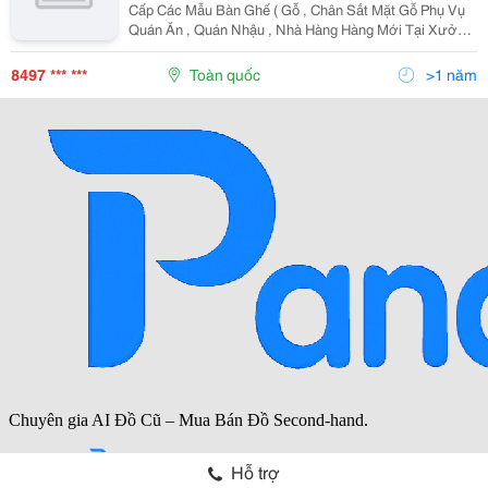
Cấp Các Mẫu Bàn Ghế ( Gỗ , Chân Sắt Mặt Gỗ Phụ Vụ
Quán Ăn , Quán Nhậu , Nhà Hàng Hàng Mới Tại Xưởng
- Cam Kết Giá Tốt Tại Cơ Sở ( Không Qua Trung Gian
Cửa Hàng , Đại Lý ,...) - Bảo Hành Sản Phẩm Dài Hạn...
8497 *** ***
Toàn quốc
>1 năm
Hỗ trợ