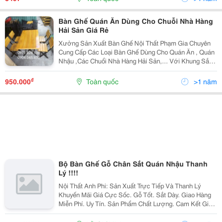
Hàng...
Bàn Ghế Quán Ăn Dùng Cho Chuỗi Nhà Hàng
Hải Sản Giá Rẻ
Xưởng Sản Xuất Bàn Ghế Nội Thất Phạm Gia Chuyên
Cung Cấp Các Loại Bàn Ghế Dùng Cho Quán Ăn , Quán
Nhậu ,Các Chuổi Nhà Hàng Hải Sản,... Với Khung Sắt
Dày Trên 1Li Được Hấp Sơn Tĩnh Điện ,Mặt Ghế Làm
Từ Gỗ Thông Dày 2 Phân, Sơn Màu Theo Yêu Cầu S
₫
950.000
Toàn quốc
>1 năm
Bộ Bàn Ghế Gỗ Chân Sắt Quán Nhậu Thanh
Lý !!!!
Nội Thất Anh Phi: Sản Xuất Trực Tiếp Và Thanh Lý
Khuyến Mãi Giá Cực Sốc. Gỗ Tốt. Sắt Dày. Giao Hàng
Miễn Phí. Uy Tín. Sản Phẩm Chất Lượng. Cam Kết Giá
Rẻ Nhất . Thiết Kế Mẫu Mã Tinh Tế. Bảo Hành Sản
Phẩm 1 Năm. Tiện Nghi Và Hiện Đại. Xưởng...