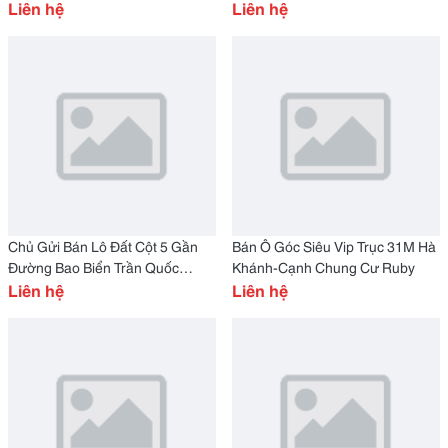
Liên hệ
Xã Hội Đang Khởi Công
Liên hệ
Chủ Gửi Bán Lô Đất Cột 5 Gần
Bán Ô Góc Siêu Vip Trục 31M Hà
Đường Bao Biển Trần Quốc
Khánh-Cạnh Chung Cư Ruby
Nghiễn Giá Mềm
Liên hệ
Liên hệ