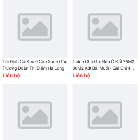
Tái Định Cư Khu 9 Cao Xanh Gần
Chính Chủ Gửi Bán Ô Đất 75M2
Trường Đoàn Thị Điểm Hạ Long
80M2 Kđt Bãi Muối - Giá Chỉ 4 Tỷ
Liên hệ
Trở Lên
Liên hệ