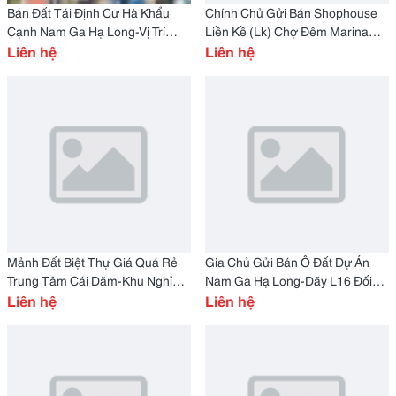
Bán Đất Tái Định Cư Hà Khẩu
Chính Chủ Gửi Bán Shophouse
Cạnh Nam Ga Hạ Long-Vị Trí
Liền Kề (Lk) Chợ Đêm Marina
Đẹp
Liên hệ
(Marrina) Tại Khu Vực Cái Dăm /
Liên hệ
Cái Dăm, Phường Bãi Cháy
Quảng Ninh.
Mảnh Đất Biệt Thự Giá Quá Rẻ
Gia Chủ Gửi Bán Ô Đất Dự Án
Trung Tâm Cái Dăm-Khu Nghỉ
Nam Ga Hạ Long-Dãy L16 Đối
Dưỡng Kinh Doanh Sầm Uất
Liên hệ
Diện Trường Mầm Non
Liên hệ