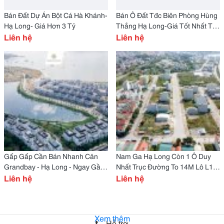
Bán Đất Dự Án Bột Cá Hà Khánh-
Bán Ô Đất Tđc Biên Phòng Hùng
Hạ Long- Giá Hơn 3 Tỷ
Thắng Hạ Long-Giá Tốt Nhất Thị
Liên hệ
Trường
Liên hệ
Gấp Gấp Cần Bán Nhanh Căn
Nam Ga Hạ Long Còn 1 Ô Duy
Grandbay - Hạ Long - Ngay Gần
Nhất Trục Đường To 14M Lô L10
Ks Citadines
Liên hệ
Bán
Liên hệ
Xem thêm
Hỗ trợ