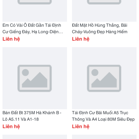
Em Có Vài Ô Đất Gần Tái Định
Đất Mặt Hồ Hùng Thắng, Bãi
Cư Giếng Đáy, Hạ Long-Diện
Cháy-Vuông Đẹp Hàng Hiếm
Tích Từ 50M2 Đến 56M2, Sổ Đỏ
Liên hệ
Liên hệ
Bán Đất Bt 375M Hà Khánh B -
Tái Định Cư Bãi Muối A5 Trục
Lô A5.11 Và A1-18
Thông Và A4 Loại 80M Siêu Đẹp
Liên hệ
Liên hệ