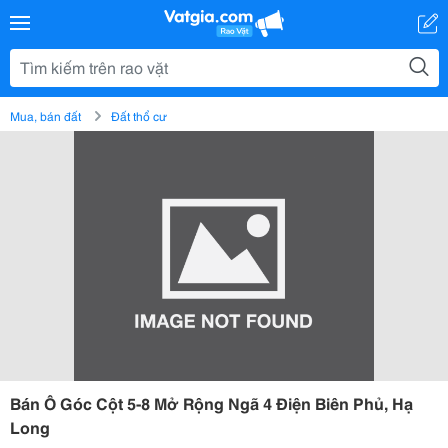
Mua, bán đất
Đất thổ cư
Bán Ô Góc Cột 5-8 Mở Rộng Ngã 4 Điện Biên Phủ, Hạ
Long