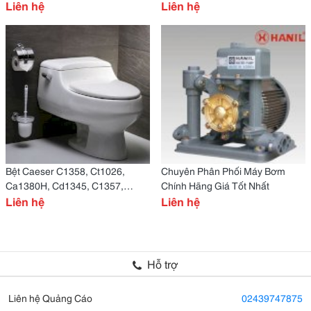
Nhất
Liên hệ
Giá Tốt Nhất
Liên hệ
Bệt Caeser C1358, Ct1026,
Chuyên Phân Phối Máy Bơm
Ca1380H, Cd1345, C1357,
Chính Hãng Giá Tốt Nhất
Cds1338, Cd1340, Cd1376
Liên hệ
Liên hệ
Hỗ trợ
Liên hệ Quảng Cáo
02439747875