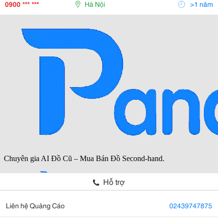
Loại Nặng Có Trong Nước Fe,Mg.v.v..,Hãy Đến Với
0900 *** ***
Hà Nội
>1 năm
Chúng Tôi. Để
Hỗ trợ
Liên hệ Quảng Cáo
02439747875