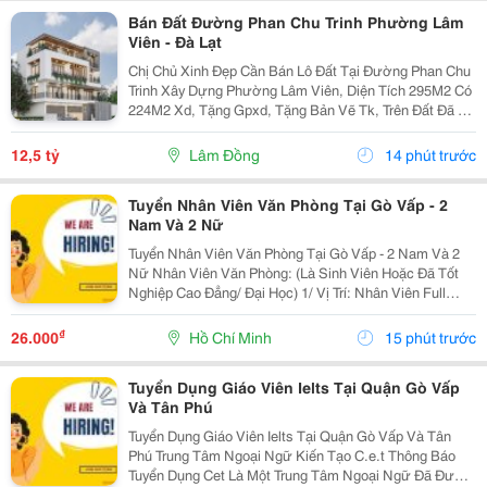
Bán Đất Đường Phan Chu Trinh Phường Lâm
Viên - Đà Lạt
Chị Chủ Xinh Đẹp Cần Bán Lô Đất Tại Đường Phan Chu
Trinh Xây Dựng Phường Lâm Viên, Diện Tích 295M2 Có
224M2 Xd, Tặng Gpxd, Tặng Bản Vẽ Tk, Trên Đất Đã Ép
Cọc Giá 12.5Ty Liên Hệ 0917786186
12,5 tỷ
Lâm Đồng
14 phút trước
Tuyển Nhân Viên Văn Phòng Tại Gò Vấp - 2
Nam Và 2 Nữ
Tuyển Nhân Viên Văn Phòng Tại Gò Vấp - 2 Nam Và 2
Nữ Nhân Viên Văn Phòng: (Là Sinh Viên Hoặc Đã Tốt
Nghiệp Cao Đẳng/ Đại Học) 1/ Vị Trí: Nhân Viên Full
Time (2 Nam 2 Nữ) Ca Làm: 13:00 Đến 21:00 (1 Tháng
Được Nghỉ Phép 1 Ngày, Và Hưởng Các Ngày...
₫
26.000
Hồ Chí Minh
15 phút trước
Tuyển Dụng Giáo Viên Ielts Tại Quận Gò Vấp
Và Tân Phú
Tuyển Dụng Giáo Viên Ielts Tại Quận Gò Vấp Và Tân
Phú Trung Tâm Ngoại Ngữ Kiến Tạo C.e.t Thông Báo
Tuyển Dụng Cet Là Một Trung Tâm Ngoại Ngữ Đã Được