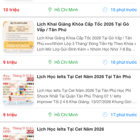
Thành Lập 16 Năm Chuyên Về Chương Trình Anh Văn
Học Thuật Ielts &Ndash; Toefl Ibt. Trung Tâm...
10 triệu
Hồ Chí Minh
15 phút trước
Lịch Khai Giảng Khóa Cấp Tốc 2026 Tại Gò
Vấp / Tân Phú
Lịch Khai Giảng Khóa Cấp Tốc 2026 Tại Gò Vấp / Tân
Phú ≫≫≫Nhóm Lớp 3 Tháng/ Đóng Tiền Hp Theo Khóa +
Lịch Mở Lớp Gửi Đính Kèm + Nhóm Học Nhờ 7-8 Bạn/
Lớp + Giáo Trình Ielts Có Band Điểm Lộ Trình, Sách
Nước Ngoài Bám Sát + Chia Đều 4 Kỹ...
9 triệu
Hồ Chí Minh
16 phút trước
Lịch Học Ielts Tại Cet Năm 2026 Tại Tân Phú
Lịch Học Ielts Tại Cet Năm 2026 Tại Tân Phú Học Phí
Shock Nhất Tại Quận Tân Phú Tháng 07 1/ Ielts
Improver Tối 2 4 6 Khai Giảng: 13/07/2026 Khung Giờ:
18:00 Đến 21:00 Học Phí Ưu Đãi 5% Khi Đăng Ký 2/ Ielts
Basic Tối 3 5 7 Khai...
9 triệu
Hồ Chí Minh
17 phút trước
Lịch Học Ielts Tại Cet Năm 2026