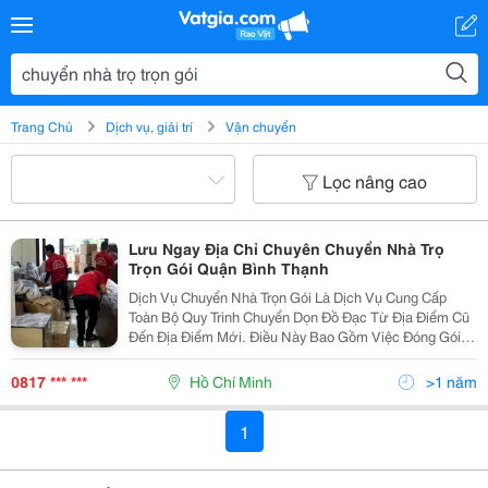
Trang Chủ
Dịch vụ, giải trí
Vận chuyển
Lọc nâng cao
Lưu Ngay Địa Chỉ Chuyên Chuyển Nhà Trọ
Trọn Gói Quận Bình Thạnh
Dịch Vụ Chuyển Nhà Trọn Gói Là Dịch Vụ Cung Cấp
Toàn Bộ Quy Trình Chuyển Dọn Đồ Đạc Từ Địa Điểm Cũ
Đến Địa Điểm Mới. Điều Này Bao Gồm Việc Đóng Gói,
Vận Chuyển, Bốc Xếp Và Lắp Đặt Nội Thất Tại Nhà
Mới. Những Dịch Vụ Này Giúp Giảm Bớt Gánh Nặng
0817 *** ***
Hồ Chí Minh
>1 năm
Cho...
1