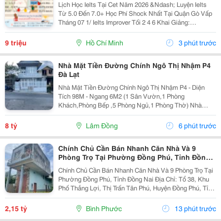
Lịch Học Ielts Tại Cet Năm 2026 &Ndash; Luyện Ielts
Từ 5.0 Đến 7.0+ Học Phí Shock Nhất Tại Quận Gò Vấp
Tháng 07 1/ Ielts Improver Tối 2 4 6 Khai Giảng:
13/07/2026 Khung Giờ: 18:00 Đến 21:00 Học Phí Ưu Đãi
5% Khi Đăng Ký 2/ Ielts...
9 triệu
Hồ Chí Minh
3 phút trước
Nhà Mặt Tiền Đường Chính Ngô Thị Nhậm P4
Đà Lạt
Nhà Mặt Tiền Đường Chính Ngô Thị Nhậm P4 - Diện
Tích 98M - Ngang 6M2 (1 Sân Vườn,1 Phòng
Khách,Phòng Bếp ,5 Phòng Ngủ,1 Phòng Thờ) Nhà
Trống ,Sổ Sẳn Công Chứng Ngay Trong Ngày 1 Trệt ,1
Lầu ,1 Áp Mái ( Có Sân Đậu Xe Ôtô Trong Nhà ) -
8 tỷ
Lâm Đồng
6 phút trước
Hướng...
Chính Chủ Cần Bán Nhanh Căn Nhà Và 9
Phòng Trọ Tại Phường Đồng Phú, Tỉnh Đồng
Nai
Chính Chủ Cần Bán Nhanh Căn Nhà Và 9 Phòng Trọ Tại
Phường Đồng Phú, Tỉnh Đồng Nai Địa Chỉ: Tổ 38, Khu
Phố Thắng Lợi, Thị Trấn Tân Phú, Huyện Đồng Phú, Tỉnh
Bình Phước Diện Tích: 250M2 (5X50M; Thổ Cư 50M2)
Giá Bán: 2 Tỷ 150 Triệu - Kết Cấu: 1 Căn...
2,15 tỷ
Bình Phước
13 phút trước