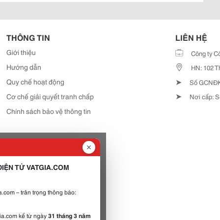
THÔNG TIN
LIÊN HỆ
Giới thiệu
Công ty C
Hướng dẫn
HN: 102 T
➤
Quy chế hoạt động
Số GCNĐKD
➤
Cơ chế giải quyết tranh chấp
Nơi cấp: S
Chính sách bảo vệ thông tin
IỆN TỬ VATGIA.COM
.com – trân trọng thông báo:
gia.com kể từ ngày
31 tháng 3 năm