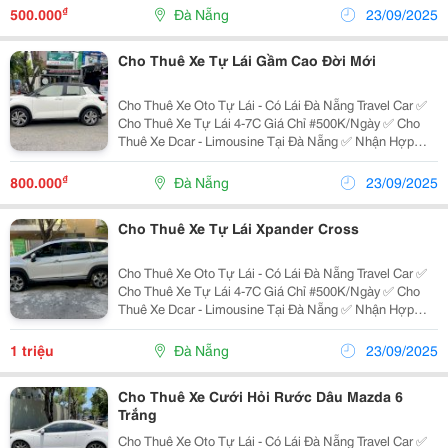
Du Lịch ✅ Xe Đi Lễ Chùa ✅ Đưa Đón...
₫
500.000
Đà Nẵng
23/09/2025
Cho Thuê Xe Tự Lái Gầm Cao Đời Mới
Cho Thuê Xe Oto Tự Lái - Có Lái Đà Nẵng Travel Car ✅
Cho Thuê Xe Tự Lái 4-7C Giá Chỉ #500K/Ngày ✅ Cho
Thuê Xe Dcar - Limousine Tại Đà Nẵng ✅ Nhận Hợp
Đồng Xe Du Lịch 4-7-16-29-45 Chỗ ✅ Xe Đi Tham Quan -
Du Lịch ✅ Xe Đi Lễ Chùa ✅ Đưa Đón...
₫
800.000
Đà Nẵng
23/09/2025
Cho Thuê Xe Tự Lái Xpander Cross
Cho Thuê Xe Oto Tự Lái - Có Lái Đà Nẵng Travel Car ✅
Cho Thuê Xe Tự Lái 4-7C Giá Chỉ #500K/Ngày ✅ Cho
Thuê Xe Dcar - Limousine Tại Đà Nẵng ✅ Nhận Hợp
Đồng Xe Du Lịch 4-7-16-29-45 Chỗ ✅ Xe Đi Tham Quan -
Du Lịch ✅ Xe Đi Lễ Chùa ✅ Đưa Đón...
1 triệu
Đà Nẵng
23/09/2025
Cho Thuê Xe Cưới Hỏi Rước Dâu Mazda 6
Trắng
Cho Thuê Xe Oto Tự Lái - Có Lái Đà Nẵng Travel Car ✅