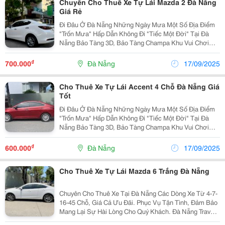
Chuyên Cho Thuê Xe Tự Lái Mazda 2 Đà Nẵng
Giá Rẻ
Đi Đâu Ở Đà Nẵng Những Ngày Mưa Một Số Địa Điểm
"Trốn Mưa" Hấp Dẫn Không Đi "Tiếc Một Đời" Tại Đà
Nẵng Bảo Tàng 3D, Bảo Tàng Champa Khu Vui Chơi
Helio Center Công Viên Nước Nóng Mikazuki Trung
Tâm Thương Mại Vincom Thưởng Thức Bánh Xèo ...
₫
700.000
Đà Nẵng
17/09/2025
Cho Thuê Xe Tự Lái Accent 4 Chỗ Đà Nẵng Giá
Tốt
Đi Đâu Ở Đà Nẵng Những Ngày Mưa Một Số Địa Điểm
"Trốn Mưa" Hấp Dẫn Không Đi "Tiếc Một Đời" Tại Đà
Nẵng Bảo Tàng 3D, Bảo Tàng Champa Khu Vui Chơi
Helio Center Công Viên Nước Nóng Mikazuki Trung
Tâm Thương Mại Vincom Thưởng Thức Bánh Xèo ...
₫
600.000
Đà Nẵng
17/09/2025
Cho Thuê Xe Tự Lái Mazda 6 Trắng Đà Nẵng
Chuyên Cho Thuê Xe Tại Đà Nẵng Các Dòng Xe Từ 4-7-
16-45 Chỗ, Giá Cả Ưu Đãi. Phục Vụ Tận Tình, Đảm Bảo
Mang Lại Sự Hài Lòng Cho Quý Khách. Đà Nẵng Travel
Car Chúng Tôi Chuyên Cung Cấp Các Dịch Vụ Như Sau: