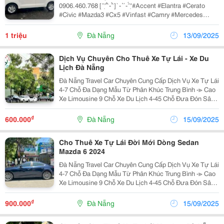
0906.460.768 [ ̂ ̛̣ ́ ̂̉ - ̂̉ ] ̀ - ̉ ́ - ̂́ ̛̛̣ #Accent #Elantra #Cerato
#Civic #Mazda3 #Cx5 #Vinfast #Camry #Mercedes
#Innova #Xpander #Santafe...
1 triệu
Đà Nẵng
13/09/2025
Dịch Vụ Chuyên Cho Thuê Xe Tự Lái - Xe Du
Lịch Đà Nẵng
Đà Nẵng Travel Car Chuyên Cung Cấp Dịch Vụ Xe Tự Lái
4-7 Chỗ Đa Dạng Mẫu Từ Phân Khúc Trung Bình -≫ Cao
Xe Limousine 9 Chỗ Xe Du Lịch 4-45 Chỗ Đưa Đón Sân
Bay. Nhận Hợp Đồng Đi Tour. Thuê Xe Đi Công Tác Theo
Ngày Hoặc Tháng Nhận Chạy...
₫
600.000
Đà Nẵng
15/09/2025
Cho Thuê Xe Tự Lái Đời Mới Dòng Sedan
Mazda 6 2024
Đà Nẵng Travel Car Chuyên Cung Cấp Dịch Vụ Xe Tự Lái
4-7 Chỗ Đa Dạng Mẫu Từ Phân Khúc Trung Bình -≫ Cao
Xe Limousine 9 Chỗ Xe Du Lịch 4-45 Chỗ Đưa Đón Sân
Bay. Nhận Hợp Đồng Đi Tour. Thuê Xe Đi Công Tác Theo
Ngày Hoặc Tháng Nhận Chạy...
₫
900.000
Đà Nẵng
15/09/2025