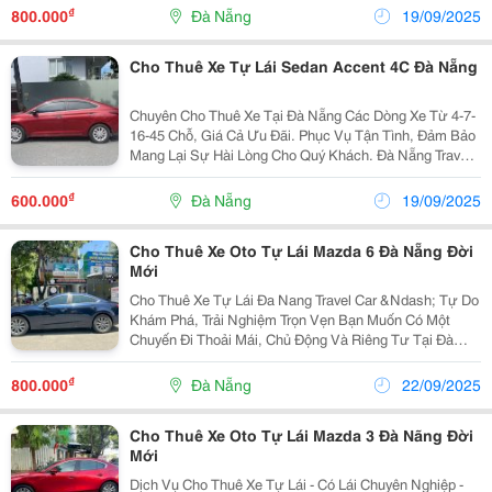
Cho Thuê Xe 4-7 Chỗ ( Có Tài Và Tự Lái) ...
₫
800.000
Đà Nẵng
19/09/2025
Cho Thuê Xe Tự Lái Sedan Accent 4C Đà Nẵng
Chuyên Cho Thuê Xe Tại Đà Nẵng Các Dòng Xe Từ 4-7-
16-45 Chỗ, Giá Cả Ưu Đãi. Phục Vụ Tận Tình, Đảm Bảo
Mang Lại Sự Hài Lòng Cho Quý Khách. Đà Nẵng Travel
Car Chúng Tôi Chuyên Cung Cấp Các Dịch Vụ Như Sau:
Cho Thuê Xe 4-7 Chỗ ( Có Tài Và Tự Lái) ...
₫
600.000
Đà Nẵng
19/09/2025
Cho Thuê Xe Oto Tự Lái Mazda 6 Đà Nẵng Đời
Mới
Cho Thuê Xe Tự Lái Đa Nang Travel Car &Ndash; Tự Do
Khám Phá, Trải Nghiệm Trọn Vẹn Bạn Muốn Có Một
Chuyến Đi Thoải Mái, Chủ Động Và Riêng Tư Tại Đà
Nẵng? Dịch Vụ Cho Thuê Xe Tự Lái Đà Nẵng Chính Là
Lựa Chọn Lý Tưởng Dành Cho Bạn. Với Nhiều Dòng
₫
800.000
Đà Nẵng
22/09/2025
Xe...
Cho Thuê Xe Oto Tự Lái Mazda 3 Đà Nãng Đời
Mới
Dịch Vụ Cho Thuê Xe Tự Lái - Có Lái Chuyên Nghiệp -