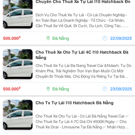
Chuyên Cho Thuê Xe Tự Lái I10 Hatchback Đn
Dịch Vụ Cho Thuê Xe Tự Lái - Có Lái Chuyên Nghiệp -
An Toàn Bạn Là Doanh Nghiệp - Tổ Chức - Cá Nhân,
Cần Thuê Xe Về Quê, Đi Cưới, Du Lịch, Công Tác...
Bạn Cần Một Đơn Vị Cho Thuê Xe Uy Tín, An Toàn Hãy
Liên Hệ Ngay Dana Travel Car - Đơn Vị...
₫
500.000
Đà Nẵng
22/09/2025
Cho Thuê Xe Oto Tự Lái 4C I10 Hatchback Đà
Nẵng
Cho Thuê Xe Tự Lái Đa Nang Travel Car &Ndash; Tự Do
Khám Phá, Trải Nghiệm Trọn Vẹn Bạn Muốn Có Một
Chuyến Đi Thoải Mái, Chủ Động Và Riêng Tư Tại Đà
Nẵng? Dịch Vụ Cho Thuê Xe Tự Lái Đà Nẵng Chính Là
Lựa Chọn Lý Tưởng Dành Cho Bạn. Với Nhiều Dòng
₫
500.000
Đà Nẵng
23/09/2025
Xe...
Cho Tx Tự Lái I10 Hatchback Đà Nẵng
Cho Thuê Xe Oto Tự Lái - Có Lái Đà Nẵng Travel Car ✅
Cho Thuê Xe Tự Lái 4-7C Giá Chỉ #500K/Ngày ✅ Cho
Thuê Xe Dcar - Limousine Tại Đà Nẵng ✅ Nhận Hợp
Đồng Xe Du Lịch 4-7-16-29-45 Chỗ ✅ Xe Đi Tham Quan -