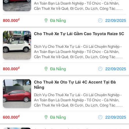
An Toàn Bạn Là Doanh Nghiệp - Tổ Chức - Cá Nhân,
Cần Thuê Xe Về Quê, Đi Cưới, Du Lịch, Công Tác...
Bạn Cần Một Đơn Vị Cho Thuê Xe Uy Tín, An Toàn Hãy
Liên Hệ Ngay Dana Travel Car - Đơn Vị...
₫
800.000
Đà Nẵng
22/09/2025
Cho Thuê Xe Tự Lái Gầm Cao Toyota Raize 5C
Dịch Vụ Cho Thuê Xe Tự Lái - Có Lái Chuyên Nghiệp -
An Toàn Bạn Là Doanh Nghiệp - Tổ Chức - Cá Nhân,
Cần Thuê Xe Về Quê, Đi Cưới, Du Lịch, Công Tác...
Bạn Cần Một Đơn Vị Cho Thuê Xe Uy Tín, An Toàn Hãy
Liên Hệ Ngay Dana Travel Car - Đơn Vị...
₫
800.000
Đà Nẵng
22/09/2025
Cho Thuê Xe Oto Tự Lái 4C Accent Tại Đà
Nẵng
Dịch Vụ Cho Thuê Xe Tự Lái - Có Lái Chuyên Nghiệp -
An Toàn Bạn Là Doanh Nghiệp - Tổ Chức - Cá Nhân,
Cần Thuê Xe Về Quê, Đi Cưới, Du Lịch, Công Tác...
Bạn Cần Một Đơn Vị Cho Thuê Xe Uy Tín, An Toàn Hãy
Liên Hệ Ngay Dana Travel Car - Đơn Vị...
₫
600.000
Đà Nẵng
22/09/2025