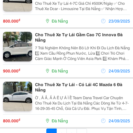
Cho Thuê Xe Tự Lái 4-7C Giá Chỉ #500K/Ngày ✅ Cho
Thuê Xe Dcar - Limousine Tại Đà Nẵng ✅ Nhận Hợp
Đồng Xe Du Lịch 4-7-16-29-45 Chỗ ✅ Xe Đi Tham Quan -
Du Lịch ✅ Xe Đi Lễ Chùa ✅ Đưa Đón...
₫
800.000
Đà Nẵng
23/09/2025
Cho Thuê Xe Tự Lái Gầm Cao 7C Innova Đà
Nẵng
7 Trải Nghiệm Không Nên Bỏ Lỡ Khi Đi Du Lịch Đà Nẵng
1️⃣ Xem Cầu Rồng Phun Nước, Lửa 2️⃣ Chơi Trò Chơi
Cảm Giác Mạnh Ở Công Viên Asia Park 3️⃣ Khám Phá
Ẩm Thực Chợ Cồn 4️⃣ Treo Móc Khóa Ở Cầu Tình Yêu
5️⃣ Thử Sức Dù Bay Cano Trên Biển Mỹ...
₫
900.000
Đà Nẵng
24/09/2025
Cho Thuê Xe Tự Lái - Có Lái 4C Mazda 6 Đà
Nẵng
Ờ , Â Ắ, Ắ À Ê Ự Á Ì Ề Team Dana Travel Car Chuyên
Cho Thuê Xe Du Lịch Tại Đà Nẵng Các Dòng Xe Từ 4-7-
16-29-35-45 Chỗ, Giá Cả Ưu Đãi. Phục Vụ Tận Tình,
Đảm Bảo Mang Lại Sự Hài Lòng Cho Quý Khách Chúng
Tôi Chuyên Cung Cấp Các Dịch Vụ Như Sau:...
₫
800.000
Đà Nẵng
24/09/2025