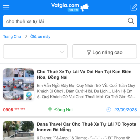
Trang Chủ
Ôtô, xe máy
Lọc nâng cao
Cho Thuê Xe Tự Lái Và Dài Hạn Tại Kcn Biên
Hòa, Đồng Nai
Em Vẫn Ngồi Đây Đợi Quý Nhân Trở Về. Cuối Tuần Quý
Khách Đi Chơi , Đám Cưới-Hỏi, Du Lịch... Liên Hệ Em
Ạ. Quý Khách Cứ Vui Chơi Thoải Mái- Cả Thế Giới Đã
Có Dvdl.thái Thịnh Lo.&Zwj;✈️&Hearts;️ Bên Em Chuyên
Các Dòng Xe: 4-7-16...45Chỗ Cho Thuê Xe Có...
0908 *** ***
Đồng Nai
23/09/2025
Dana Travel Car Cho Thuê Xe Tự Lái 7C Toyota
Innova Đà Nẵng
&Diams;️ ̂ ̛̣ ́ &Amp; ́ ́ &Diams;️ - ̛̣ ́ -- ̂̃ - ́ ́ - - ̂̃ - Đ́ ̂̃ ̂ Phone ☎