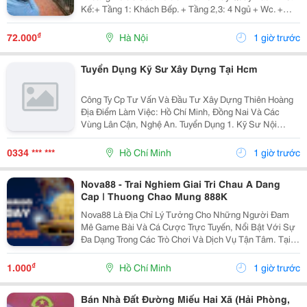
Kế:+ Tầng 1: Khách Bếp. + Tầng 2,3: 4 Ngủ + Wc. +
Tầng 4: Phòng Thờ Sân Phơi Rộng Rãi. + Gần Trường,
Gần Chợ + Giao Thông Thuận Tiện. Sổ Đỏ...
₫
72.000
Hà Nội
1 giờ trước
Tuyển Dụng Kỹ Sư Xây Dựng Tại Hcm
Công Ty Cp Tư Vấn Và Đầu Tư Xây Dựng Thiên Hoàng
Địa Điểm Làm Việc: Hồ Chí Minh, Đồng Nai Và Các
Vùng Lân Cận, Nghệ An. Tuyển Dụng 1. Kỹ Sư Nội
Nghiệp Công Trình Giao Thông, Cầu Đường : 06 2. Kỹ
Sư Hiện Trường Công Trình Giao Thông, Cầu...
0334 *** ***
Hồ Chí Minh
1 giờ trước
Nova88 - Trai Nghiem Giai Tri Chau A Dang
Cap | Thuong Chao Mung 888K
Nova88 Là Địa Chỉ Lý Tưởng Cho Những Người Đam
Mê Game Bài Và Cá Cược Trực Tuyến, Nổi Bật Với Sự
Đa Dạng Trong Các Trò Chơi Và Dịch Vụ Tận Tâm. Tại
Nova88, Người Chơi Được Trải Nghiệm Những Sản
Phẩm Cá Cược Chất Lượng Nhất, Từ Cá Cược Thể
₫
1.000
Hồ Chí Minh
1 giờ trước
Thao Đến...
Bán Nhà Đất Đường Miếu Hai Xã (Hải Phòng,